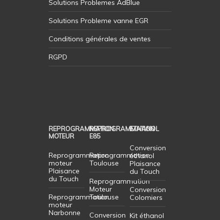
Solutions Problemes AdBlue
Solutions Probleme vanne EGR
Conditions générales de ventes
RGPD
REPROGRAMMATION
REPROGRAMMATION
ETHANOL
MOTEUR
E85
Conversion
Reprogrammation
Reprogrammation
éthanol
moteur
Toulouse
Plaisance
Plaisance
du Touch
du Touch
Reprogrammation
Moteur
Conversion
Reprogrammation
Toulouse
Colomiers
moteur
Narbonne
Conversion
Kit éthanol