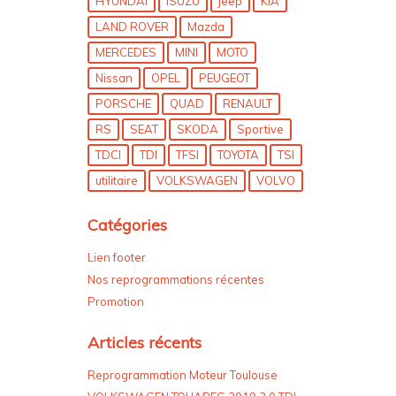
HYUNDAI
ISUZU
jeep
KIA
LAND ROVER
Mazda
MERCEDES
MINI
MOTO
Nissan
OPEL
PEUGEOT
PORSCHE
QUAD
RENAULT
RS
SEAT
SKODA
Sportive
TDCI
TDI
TFSI
TOYOTA
TSI
utilitaire
VOLKSWAGEN
VOLVO
Catégories
Lien footer
Nos reprogrammations récentes
Promotion
Articles récents
Reprogrammation Moteur Toulouse