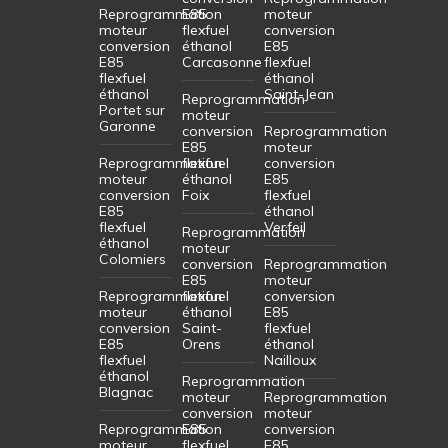
Reprogrammation
E85
moteur
moteur
flexfuel
conversion
conversion
éthanol
E85
E85
Carcasonne
flexfuel
flexfuel
éthanol
éthanol
Saint-Jean
Reprogrammation
Portet sur
moteur
Garonne
conversion
Reprogrammation
E85
moteur
Reprogrammation
flexfuel
conversion
moteur
éthanol
E85
conversion
Foix
flexfuel
E85
éthanol
flexfuel
Verfeil
Reprogrammation
éthanol
moteur
Colomiers
conversion
Reprogrammation
E85
moteur
Reprogrammation
flexfuel
conversion
moteur
éthanol
E85
conversion
Saint-
flexfuel
E85
Orens
éthanol
flexfuel
Nailloux
éthanol
Reprogrammation
Blagnac
moteur
Reprogrammation
conversion
moteur
Reprogrammation
E85
conversion
moteur
flexfuel
E85