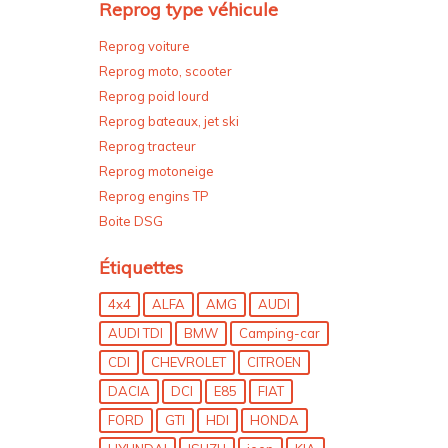
Reprog type véhicule
Reprog voiture
Reprog moto, scooter
Reprog poid lourd
Reprog bateaux, jet ski
Reprog tracteur
Reprog motoneige
Reprog engins TP
Boite DSG
Étiquettes
4x4
ALFA
AMG
AUDI
AUDI TDI
BMW
Camping-car
CDI
CHEVROLET
CITROEN
DACIA
DCI
E85
FIAT
FORD
GTI
HDI
HONDA