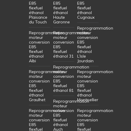
E85
E85
E85
flexfuel
flexfuel
flexfuel
éthanol
éthanol
éthanol
Plaisance
Haute
Cugnaux
du Touch
Garonne
Reprogrammation
Reprogrammation
Reprogrammation
moteur
moteur
moteur
conversion
conversion
conversion
E85
E85
E85
flexfuel
flexfuel
flexfuel
éthanol
éthanol
éthanol 31
L’Isle
Albi
Jourdain
Reprogrammation
Reprogrammation
moteur
Reprogrammation
moteur
conversion
moteur
conversion
E85
conversion
E85
flexfuel
E85
flexfuel
éthanol 81
flexfuel
éthanol
éthanol
Graulhet
Montpellier
Reprogrammation
moteur
Reprogrammation
conversion
Reprogrammation
moteur
E85
moteur
conversion
flexfuel
conversion
E85
éthanol
E85
flexfuel
Auch
flexfuel