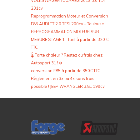
VOLKSWAGEN TOUAREG 2019 3.0 TDI
231cv
Reprogrammation Moteur et Conversion
E85 AUDI TT 2.0 TFSI 200cv – Toulouse
REPROGRAMMATION MOTEUR SUR
MESURE STAGE 1 : Tarif à partir de 320 €
TTC
🌡️ Forte chaleur ? Restez au frais chez
Autosport 31 ! ❄️
conversion E85 à partir de 350€ TTC
Règlement en 3x ou 4x sans frais
possible ! JEEP WRANGLER 3.8L 199cv