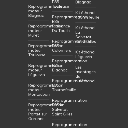
E85
Blagnac
Reprogrammation
Toulouse
moteur
Kit éthanol
Blagnac
Reprogrammation
Tournefeuille
E85
Reprogrammation
Plaisance
Kit éthanol
moteur
Du Touch
La
Muret
Salvetat
Reprogrammation
Saint Gilles
Reprogrammation
E85
moteur
Colomiers
Kit éthanol
Toulouse
Léguevin
Reprogrammation
Reprogrammation
E85
Les
moteur
Blagnac
avantages
Léguevin
du
Reprogrammation
bioéthanol
Reprogrammation
E85
moteur
Tournefeuille
Montauban
Reprogrammation
Reprogrammation
E85 La
moteur
Salvetat
Portet sur
Saint Gilles
Garonne
Reprogrammation