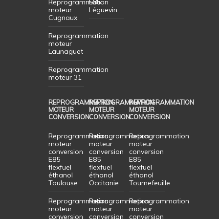
Reprogrammation
E85
moteur
Léguevin
Cugnaux
Reprogrammation
moteur
Launaguet
Reprogrammation
moteur 31
REPROGRAMMATION
REPROGRAMMATION
REPROGRAMMATION
MOTEUR
MOTEUR
MOTEUR
CONVERSION
CONVERSION
CONVERSION
Reprogrammation
Reprogrammation
Reprogrammation
moteur
moteur
moteur
conversion
conversion
conversion
E85
E85
E85
flexfuel
flexfuel
flexfuel
éthanol
éthanol
éthanol
Toulouse
Occitanie
Tournefeuille
Reprogrammation
Reprogrammation
Reprogrammation
moteur
moteur
moteur
conversion
conversion
conversion