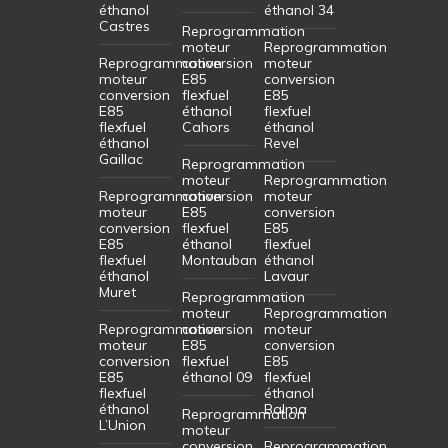
éthanol
éthanol 34
Castres
Reprogrammation
moteur
Reprogrammation
Reprogrammation
conversion
moteur
moteur
E85
conversion
conversion
flexfuel
E85
E85
éthanol
flexfuel
flexfuel
Cahors
éthanol
éthanol
Revel
Gaillac
Reprogrammation
moteur
Reprogrammation
Reprogrammation
conversion
moteur
moteur
E85
conversion
conversion
flexfuel
E85
E85
éthanol
flexfuel
flexfuel
Montauban
éthanol
éthanol
Lavaur
Muret
Reprogrammation
moteur
Reprogrammation
Reprogrammation
conversion
moteur
moteur
E85
conversion
conversion
flexfuel
E85
E85
éthanol 09
flexfuel
flexfuel
éthanol
éthanol
Balma
Reprogrammation
L’Union
moteur
conversion
Reprogrammation