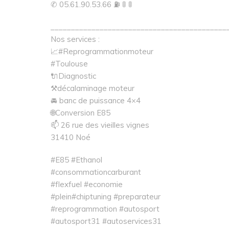
✆ 05.61.90.53.66 ⛽ 🚦 🚦
___________________________________________
Nos services :
📈#Reprogrammationmoteur
#Toulouse
🔌Diagnostic
⚒décalaminage moteur
🚘 banc de puissance 4×4
🌐Conversion E85
📫 26 rue des vieilles vignes
31410 Noé
#E85 #Ethanol
#consommationcarburant
#flexfuel #economie
#plein#chiptuning #preparateur
#reprogrammation #autosport
#autosport31 #autoservices31