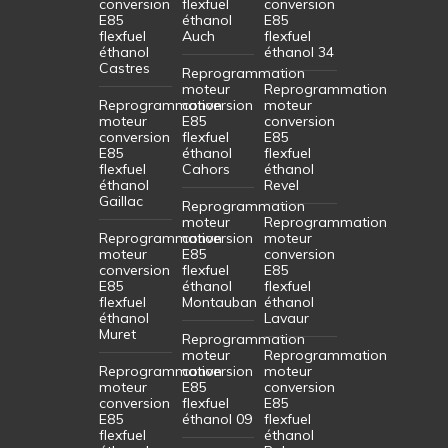
conversion
flexfuel
conversion
E85
éthanol
E85
flexfuel
Auch
flexfuel
éthanol
éthanol 34
Castres
Reprogrammation
moteur
Reprogrammation
Reprogrammation
conversion
moteur
moteur
E85
conversion
conversion
flexfuel
E85
E85
éthanol
flexfuel
flexfuel
Cahors
éthanol
éthanol
Revel
Gaillac
Reprogrammation
moteur
Reprogrammation
Reprogrammation
conversion
moteur
moteur
E85
conversion
conversion
flexfuel
E85
E85
éthanol
flexfuel
flexfuel
Montauban
éthanol
éthanol
Lavaur
Muret
Reprogrammation
moteur
Reprogrammation
Reprogrammation
conversion
moteur
moteur
E85
conversion
conversion
flexfuel
E85
E85
éthanol 09
flexfuel
flexfuel
éthanol