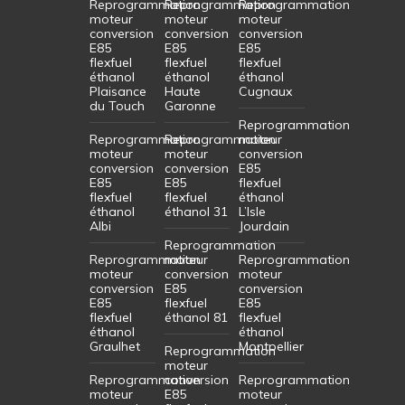
Reprogrammation
Reprogrammation
Reprogrammation
moteur
moteur
moteur
conversion
conversion
conversion
E85
E85
E85
flexfuel
flexfuel
flexfuel
éthanol
éthanol
éthanol
Plaisance
Haute
Cugnaux
du Touch
Garonne
Reprogrammation
Reprogrammation
Reprogrammation
moteur
moteur
moteur
conversion
conversion
conversion
E85
E85
E85
flexfuel
flexfuel
flexfuel
éthanol
éthanol
éthanol 31
L’Isle
Albi
Jourdain
Reprogrammation
Reprogrammation
moteur
Reprogrammation
moteur
conversion
moteur
conversion
E85
conversion
E85
flexfuel
E85
flexfuel
éthanol 81
flexfuel
éthanol
éthanol
Graulhet
Montpellier
Reprogrammation
moteur
Reprogrammation
conversion
Reprogrammation
moteur
E85
moteur