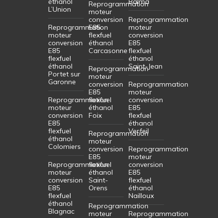
éthanol
Balma
Reprogrammation
L’Union
moteur
conversion
Reprogrammation
Reprogrammation
E85
moteur
moteur
flexfuel
conversion
conversion
éthanol
E85
E85
Carcasonne
flexfuel
flexfuel
éthanol
éthanol
Saint-Jean
Reprogrammation
Portet sur
moteur
Garonne
conversion
Reprogrammation
E85
moteur
Reprogrammation
flexfuel
conversion
moteur
éthanol
E85
conversion
Foix
flexfuel
E85
éthanol
flexfuel
Verfeil
Reprogrammation
éthanol
moteur
Colomiers
conversion
Reprogrammation
E85
moteur
Reprogrammation
flexfuel
conversion
moteur
éthanol
E85
conversion
Saint-
flexfuel
E85
Orens
éthanol
flexfuel
Nailloux
éthanol
Reprogrammation
Blagnac
moteur
Reprogrammation