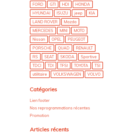
FORD
GTI
HDI
HONDA
HYUNDAI
ISUZU
jeep
KIA
LAND ROVER
Mazda
MERCEDES
MINI
MOTO
Nissan
OPEL
PEUGEOT
PORSCHE
QUAD
RENAULT
RS
SEAT
SKODA
Sportive
TDCI
TDI
TFSI
TOYOTA
TSI
utilitaire
VOLKSWAGEN
VOLVO
Catégories
Lien footer
Nos reprogrammations récentes
Promotion
Articles récents