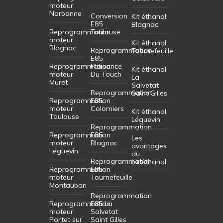
moteur
Narbonne
Conversion
Kit éthanol
E85
Blagnac
Reprogrammation
Toulouse
moteur
Kit éthanol
Blagnac
Reprogrammation
Tournefeuille
E85
Reprogrammation
Plaisance
Kit éthanol
moteur
Du Touch
La
Muret
Salvetat
Reprogrammation
Saint Gilles
Reprogrammation
E85
moteur
Colomiers
Kit éthanol
Toulouse
Léguevin
Reprogrammation
Reprogrammation
E85
Les
moteur
Blagnac
avantages
Léguevin
du
Reprogrammation
bioéthanol
Reprogrammation
E85
moteur
Tournefeuille
Montauban
Reprogrammation
Reprogrammation
E85 La
moteur
Salvetat
Portet sur
Saint Gilles