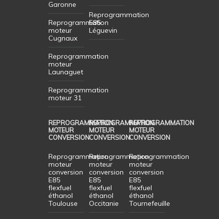
Garonne
Reprogrammation
Reprogrammation
E85
moteur
Léguevin
Cugnaux
Reprogrammation
moteur
Launaguet
Reprogrammation
moteur 31
REPROGRAMMATION
REPROGRAMMATION
REPROGRAMMATION
MOTEUR
MOTEUR
MOTEUR
CONVERSION
CONVERSION
CONVERSION
Reprogrammation
Reprogrammation
Reprogrammation
moteur
moteur
moteur
conversion
conversion
conversion
E85
E85
E85
flexfuel
flexfuel
flexfuel
éthanol
éthanol
éthanol
Toulouse
Occitanie
Tournefeuille