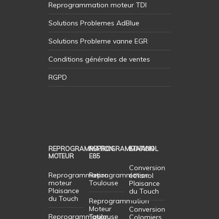
Reprogrammation moteur TDI
Solutions Problemes AdBlue
Solutions Probleme vanne EGR
Conditions générales de ventes
RGPD
REPROGRAMMATION
REPROGRAMMATION
ETHANOL
MOTEUR
E85
Conversion
Reprogrammation
Reprogrammation
éthanol
moteur
Toulouse
Plaisance
Plaisance
du Touch
du Touch
Reprogrammation
Moteur
Conversion
Reprogrammation
Toulouse
Colomiers