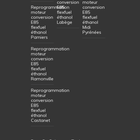
conversion
moteur
Reprogrammation
E85
conversion
moteur
flexfuel
E85
conversion
éthanol
flexfuel
E85
Labège
éthanol
flexfuel
Midi
éthanol
Pyrénées
Pamiers
Reprogrammation
moteur
conversion
E85
flexfuel
éthanol
Ramonville
Reprogrammation
moteur
conversion
E85
flexfuel
éthanol
Castanet