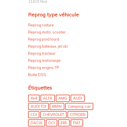
31410 Noé
Reprog type véhicule
Reprog voiture
Reprog moto, scooter
Reprog poid lourd
Reprog bateaux, jet ski
Reprog tracteur
Reprog motoneige
Reprog engins TP
Boite DSG
Étiquettes
4x4
ALFA
AMG
AUDI
AUDI TDI
BMW
Camping-car
CDI
CHEVROLET
CITROEN
DACIA
DCI
E85
FIAT