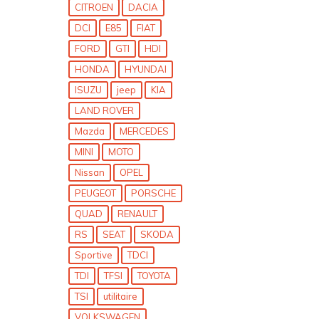
CITROEN
DACIA
DCI
E85
FIAT
FORD
GTI
HDI
HONDA
HYUNDAI
ISUZU
jeep
KIA
LAND ROVER
Mazda
MERCEDES
MINI
MOTO
Nissan
OPEL
PEUGEOT
PORSCHE
QUAD
RENAULT
RS
SEAT
SKODA
Sportive
TDCI
TDI
TFSI
TOYOTA
TSI
utilitaire
VOLKSWAGEN