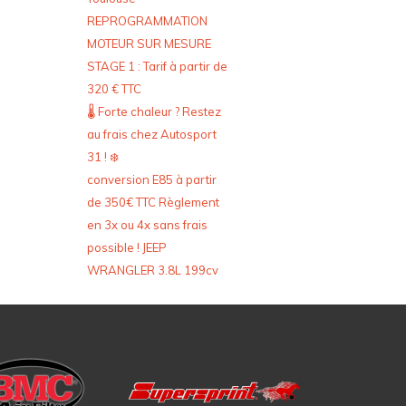
REPROGRAMMATION
MOTEUR SUR MESURE
STAGE 1 : Tarif à partir de
320 € TTC
🌡️ Forte chaleur ? Restez
au frais chez Autosport
31 ! ❄️
conversion E85 à partir
de 350€ TTC Règlement
en 3x ou 4x sans frais
possible ! JEEP
WRANGLER 3.8L 199cv