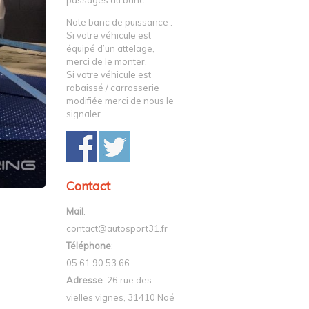
passages au banc.
Note banc de puissance :
Si votre véhicule est
équipé d’un attelage,
merci de le monter.
Si votre véhicule est
rabaissé / carrosserie
modifiée merci de nous le
signaler.
Contact
Mail
:
contact@autosport31.fr
Téléphone
:
05.61.90.53.66
Adresse
: 26 rue des
vielles vignes, 31410 Noé