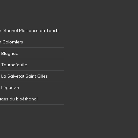
 éthanol Plaisance du Touch
n Colomiers
l Blagnac
 Tournefeuille
 La Salvetat Saint Gilles
l Léguevin
ages du bioéthanol