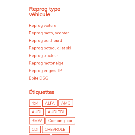
Reprog type
véhicule
Reprog voiture
Reprog moto, scooter
Reprog poid lourd
Reprog bateaux, jet ski
Reprog tracteur
Reprog motoneige
Reprog engins TP
Boite DSG
Étiquettes
4x4
ALFA
AMG
AUDI
AUDI TDI
BMW
Camping-car
CDI
CHEVROLET