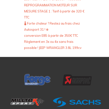
REPROGRAMMATION MOTEUR SUR
MESURE STAGE 1 : Tarif à partir de 320 €
TTC
🌡️ Forte chaleur ? Restez au frais chez
Autosport 31 ! ❄️
conversion E85 à partir de 350€ TTC
Règlement en 3x ou 4x sans frais
possible ! JEEP WRANGLER 3.8L 199cv