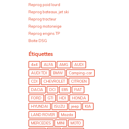
Reprog poid lourd
Reprog bateaux, jet ski
Reprog tracteur
Reprog motoneige
Reprog engins TP
Boite DSG
Étiquettes
4x4
ALFA
AMG
AUDI
AUDI TDI
BMW
Camping-car
CDI
CHEVROLET
CITROEN
DACIA
DCI
E85
FIAT
FORD
GTI
HDI
HONDA
HYUNDAI
ISUZU
jeep
KIA
LAND ROVER
Mazda
MERCEDES
MINI
MOTO