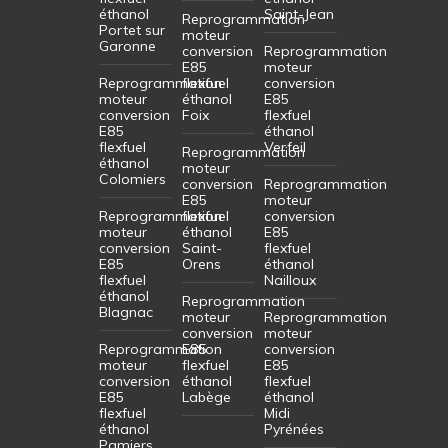
éthanol
Saint-Jean
Reprogrammation
Portet sur
moteur
Garonne
conversion
Reprogrammation
E85
moteur
Reprogrammation
flexfuel
conversion
moteur
éthanol
E85
conversion
Foix
flexfuel
E85
éthanol
flexfuel
Verfeil
Reprogrammation
éthanol
moteur
Colomiers
conversion
Reprogrammation
E85
moteur
Reprogrammation
flexfuel
conversion
moteur
éthanol
E85
conversion
Saint-
flexfuel
E85
Orens
éthanol
flexfuel
Nailloux
éthanol
Reprogrammation
Blagnac
moteur
Reprogrammation
conversion
moteur
Reprogrammation
E85
conversion
moteur
flexfuel
E85
conversion
éthanol
flexfuel
E85
Labège
éthanol
flexfuel
Midi
éthanol
Pyrénées
Pamiers