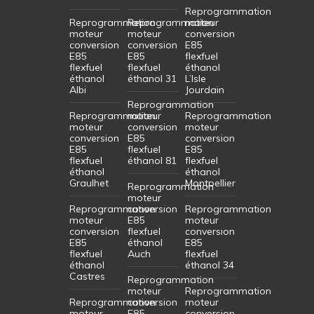
Reprogrammation
Reprogrammation
Reprogrammation
moteur
moteur
moteur
conversion
conversion
conversion
E85
E85
E85
flexfuel
flexfuel
flexfuel
éthanol
éthanol
éthanol 31
L’Isle
Albi
Jourdain
Reprogrammation
Reprogrammation
moteur
Reprogrammation
moteur
conversion
moteur
conversion
E85
conversion
E85
flexfuel
E85
flexfuel
éthanol 81
flexfuel
éthanol
éthanol
Graulhet
Montpellier
Reprogrammation
moteur
Reprogrammation
conversion
Reprogrammation
moteur
E85
moteur
conversion
flexfuel
conversion
E85
éthanol
E85
flexfuel
Auch
flexfuel
éthanol
éthanol 34
Castres
Reprogrammation
moteur
Reprogrammation
Reprogrammation
conversion
moteur
moteur
E85
conversion