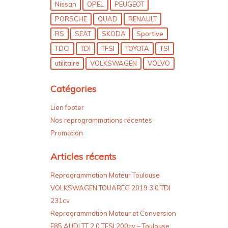
Nissan
OPEL
PEUGEOT
PORSCHE
QUAD
RENAULT
RS
SEAT
SKODA
Sportive
TDCI
TDI
TFSI
TOYOTA
TSI
utilitaire
VOLKSWAGEN
VOLVO
Catégories
Lien footer
Nos reprogrammations récentes
Promotion
Articles récents
Reprogrammation Moteur Toulouse
VOLKSWAGEN TOUAREG 2019 3.0 TDI
231cv
Reprogrammation Moteur et Conversion
E85 AUDI TT 2.0 TFSI 200cv – Toulouse