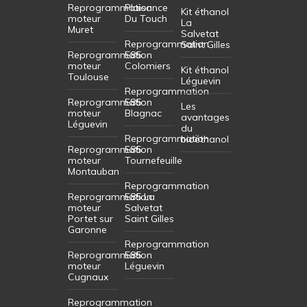
Reprogrammation
Plaisance
Kit éthanol
moteur
Du Touch
La
Muret
Salvetat
Reprogrammation
Saint Gilles
Reprogrammation
E85
moteur
Colomiers
Kit éthanol
Toulouse
Léguevin
Reprogrammation
Reprogrammation
E85
Les
moteur
Blagnac
avantages
Léguevin
du
Reprogrammation
bioéthanol
Reprogrammation
E85
moteur
Tournefeuille
Montauban
Reprogrammation
Reprogrammation
E85 La
moteur
Salvetat
Portet sur
Saint Gilles
Garonne
Reprogrammation
Reprogrammation
E85
moteur
Léguevin
Cugnaux
Reprogrammation