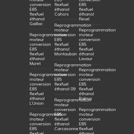
conversion
flexfuel
E85
E85
éthanol
flexfuel
flexfuel
Cahors
éthanol
éthanol
Revel
Gaillac
Reprogrammation
moteur
Reprogrammation
Reprogrammation
conversion
moteur
moteur
E85
conversion
conversion
flexfuel
E85
E85
éthanol
flexfuel
flexfuel
Montauban
éthanol
éthanol
Lavaur
Muret
Reprogrammation
moteur
Reprogrammation
Reprogrammation
conversion
moteur
moteur
E85
conversion
conversion
flexfuel
E85
E85
éthanol 09
flexfuel
flexfuel
éthanol
éthanol
Balma
Reprogrammation
L’Union
moteur
conversion
Reprogrammation
Reprogrammation
E85
moteur
moteur
flexfuel
conversion
conversion
éthanol
E85
E85
Carcasonne
flexfuel
flexfuel
éthanol