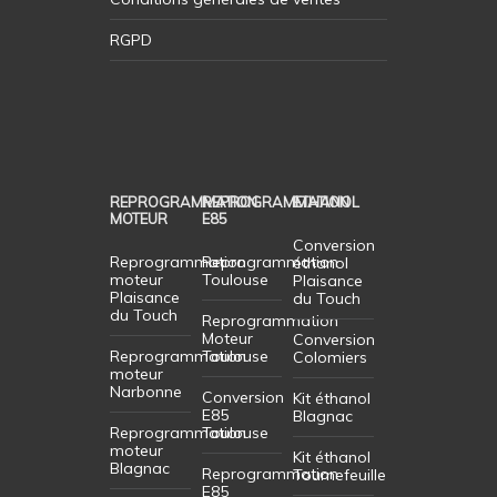
RGPD
REPROGRAMMATION
REPROGRAMMATION
ETHANOL
MOTEUR
E85
Conversion
Reprogrammation
Reprogrammation
éthanol
moteur
Toulouse
Plaisance
Plaisance
du Touch
du Touch
Reprogrammation
Moteur
Conversion
Reprogrammation
Toulouse
Colomiers
moteur
Narbonne
Conversion
Kit éthanol
E85
Blagnac
Reprogrammation
Toulouse
moteur
Kit éthanol
Blagnac
Reprogrammation
Tournefeuille
E85