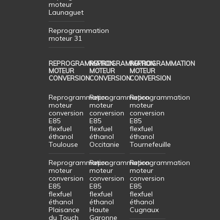
moteur
Launaguet
Reprogrammation
moteur 31
REPROGRAMMATION
REPROGRAMMATION
REPROGRAMMATION
MOTEUR
MOTEUR
MOTEUR
CONVERSION
CONVERSION
CONVERSION
Reprogrammation
Reprogrammation
Reprogrammation
moteur
moteur
moteur
conversion
conversion
conversion
E85
E85
E85
flexfuel
flexfuel
flexfuel
éthanol
éthanol
éthanol
Toulouse
Occitanie
Tournefeuille
Reprogrammation
Reprogrammation
Reprogrammation
moteur
moteur
moteur
conversion
conversion
conversion
E85
E85
E85
flexfuel
flexfuel
flexfuel
éthanol
éthanol
éthanol
Plaisance
Haute
Cugnaux
du Touch
Garonne