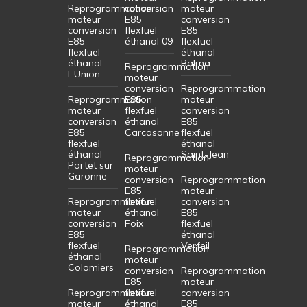
Reprogrammation
conversion
moteur
moteur
E85
conversion
conversion
flexfuel
E85
E85
éthanol 09
flexfuel
flexfuel
éthanol
éthanol
Balma
Reprogrammation
L’Union
moteur
conversion
Reprogrammation
Reprogrammation
E85
moteur
moteur
flexfuel
conversion
conversion
éthanol
E85
E85
Carcasonne
flexfuel
flexfuel
éthanol
éthanol
Saint-Jean
Reprogrammation
Portet sur
moteur
Garonne
conversion
Reprogrammation
E85
moteur
Reprogrammation
flexfuel
conversion
moteur
éthanol
E85
conversion
Foix
flexfuel
E85
éthanol
flexfuel
Verfeil
Reprogrammation
éthanol
moteur
Colomiers
conversion
Reprogrammation
E85
moteur
Reprogrammation
flexfuel
conversion
moteur
éthanol
E85