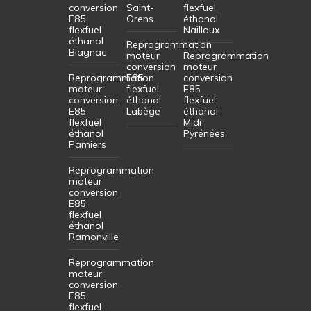
conversion
Saint-
flexfuel
E85
Orens
éthanol
flexfuel
Nailloux
éthanol
Reprogrammation
Blagnac
moteur
Reprogrammation
conversion
moteur
Reprogrammation
E85
conversion
moteur
flexfuel
E85
conversion
éthanol
flexfuel
E85
Labège
éthanol
flexfuel
Midi
éthanol
Pyrénées
Pamiers
Reprogrammation
moteur
conversion
E85
flexfuel
éthanol
Ramonville
Reprogrammation
moteur
conversion
E85
flexfuel