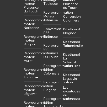
éthanol
moteur
Toulouse
Plaisance
Plaisance
du Touch
du Touch
Reprogrammation
Moteur
Conversion
Reprogrammation
Toulouse
Colomiers
moteur
Narbonne
Conversion
Kit éthanol
E85
Blagnac
Reprogrammation
Toulouse
moteur
Kit éthanol
Blagnac
Reprogrammation
Tournefeuille
E85
Reprogrammation
Plaisance
Kit éthanol
moteur
Du Touch
La
Muret
Salvetat
Reprogrammation
Saint Gilles
Reprogrammation
E85
moteur
Colomiers
Kit éthanol
Toulouse
Léguevin
Reprogrammation
Reprogrammation
E85
Les
moteur
Blagnac
avantages
Léguevin
du
Reprogrammation
bioéthanol
Reprogrammation
E85
moteur
Tournefeuille