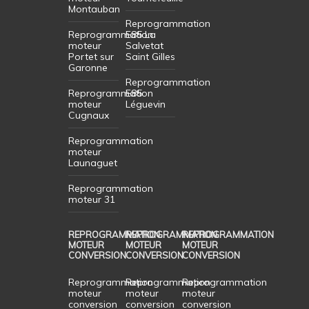
Montauban
Reprogrammation
Reprogrammation
E85 La
moteur
Salvetat
Portet sur
Saint Gilles
Garonne
Reprogrammation
Reprogrammation
E85
moteur
Léguevin
Cugnaux
Reprogrammation
moteur
Launaguet
Reprogrammation
moteur 31
REPROGRAMMATION
REPROGRAMMATION
REPROGRAMMATION
MOTEUR
MOTEUR
MOTEUR
CONVERSION
CONVERSION
CONVERSION
Reprogrammation
Reprogrammation
Reprogrammation
moteur
moteur
moteur
conversion
conversion
conversion