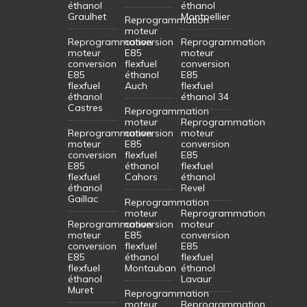
éthanol
éthanol
Graulhet
Montpellier
Reprogrammation
moteur
Reprogrammation
conversion
Reprogrammation
moteur
E85
moteur
conversion
flexfuel
conversion
E85
éthanol
E85
flexfuel
Auch
flexfuel
éthanol
éthanol 34
Castres
Reprogrammation
moteur
Reprogrammation
Reprogrammation
conversion
moteur
moteur
E85
conversion
conversion
flexfuel
E85
E85
éthanol
flexfuel
flexfuel
Cahors
éthanol
éthanol
Revel
Gaillac
Reprogrammation
moteur
Reprogrammation
Reprogrammation
conversion
moteur
moteur
E85
conversion
conversion
flexfuel
E85
E85
éthanol
flexfuel
flexfuel
Montauban
éthanol
éthanol
Lavaur
Muret
Reprogrammation
moteur
Reprogrammation