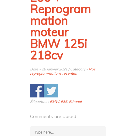
Reprogram
mation
moteur
BMW 125i
218cv
Date - 20 janvier 2021 / Category -
Nos
reprogrammations récentes
Étiquettes :
BMW
,
E85
,
Ethanol
Comments are closed.