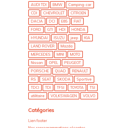
AUDI TDI
BMW
Camping-car
CDI
CHEVROLET
CITROEN
DACIA
DCI
E85
FIAT
FORD
GTI
HDI
HONDA
HYUNDAI
ISUZU
jeep
KIA
LAND ROVER
Mazda
MERCEDES
MINI
MOTO
Nissan
OPEL
PEUGEOT
PORSCHE
QUAD
RENAULT
RS
SEAT
SKODA
Sportive
TDCI
TDI
TFSI
TOYOTA
TSI
utilitaire
VOLKSWAGEN
VOLVO
Catégories
Lien footer
Nos reprogrammations récentes