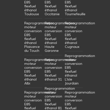
E85
E85
E85
flexfuel
flexfuel
flexfuel
éthanol
éthanol
éthanol
Toulouse
Occitanie
Tournefeuille
Reprogrammation
Reprogrammation
Reprogrammation
moteur
moteur
moteur
conversion
conversion
conversion
E85
E85
E85
flexfuel
flexfuel
flexfuel
éthanol
éthanol
éthanol
Plaisance
Haute
Cugnaux
du Touch
Garonne
Reprogrammation
Reprogrammation
Reprogrammation
moteur
moteur
moteur
conversion
conversion
conversion
E85
E85
E85
flexfuel
flexfuel
flexfuel
éthanol
éthanol
éthanol 31
L’Isle
Albi
Jourdain
Reprogrammation
Reprogrammation
moteur
Reprogrammation
moteur
conversion
moteur
conversion
E85
conversion
E85
flexfuel
E85
flexfuel
éthanol 81
flexfuel