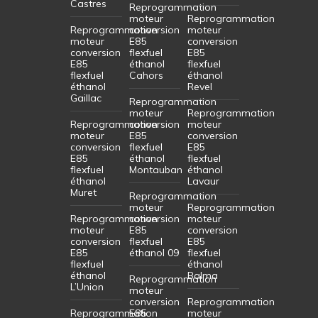
Castres
Reprogrammation
moteur
Reprogrammation
Reprogrammation
conversion
moteur
moteur
E85
conversion
conversion
flexfuel
E85
E85
éthanol
flexfuel
flexfuel
Cahors
éthanol
éthanol
Revel
Gaillac
Reprogrammation
moteur
Reprogrammation
Reprogrammation
conversion
moteur
moteur
E85
conversion
conversion
flexfuel
E85
E85
éthanol
flexfuel
flexfuel
Montauban
éthanol
éthanol
Lavaur
Muret
Reprogrammation
moteur
Reprogrammation
Reprogrammation
conversion
moteur
moteur
E85
conversion
conversion
flexfuel
E85
E85
éthanol 09
flexfuel
flexfuel
éthanol
éthanol
Balma
Reprogrammation
L’Union
moteur
conversion
Reprogrammation
Reprogrammation
E85
moteur