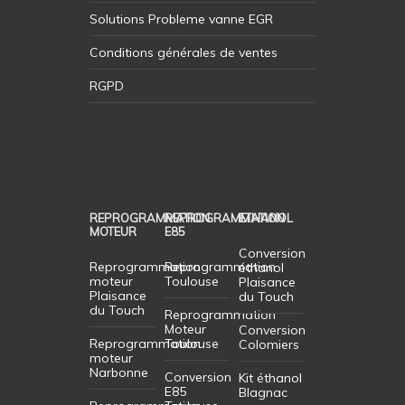
Solutions Probleme vanne EGR
Conditions générales de ventes
RGPD
REPROGRAMMATION
REPROGRAMMATION
ETHANOL
MOTEUR
E85
Conversion
Reprogrammation
Reprogrammation
éthanol
moteur
Toulouse
Plaisance
Plaisance
du Touch
du Touch
Reprogrammation
Moteur
Conversion
Reprogrammation
Toulouse
Colomiers
moteur
Narbonne
Conversion
Kit éthanol
E85
Blagnac