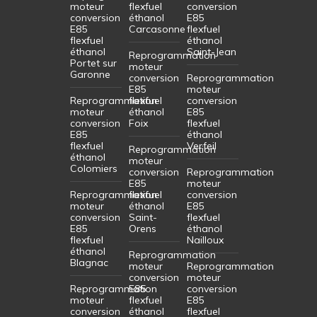
moteur
flexfuel
conversion
conversion
éthanol
E85
E85
Carcasonne
flexfuel
flexfuel
éthanol
éthanol
Saint-Jean
Reprogrammation
Portet sur
moteur
Garonne
conversion
Reprogrammation
E85
moteur
Reprogrammation
flexfuel
conversion
moteur
éthanol
E85
conversion
Foix
flexfuel
E85
éthanol
flexfuel
Verfeil
Reprogrammation
éthanol
moteur
Colomiers
conversion
Reprogrammation
E85
moteur
Reprogrammation
flexfuel
conversion
moteur
éthanol
E85
conversion
Saint-
flexfuel
E85
Orens
éthanol
flexfuel
Nailloux
éthanol
Reprogrammation
Blagnac
moteur
Reprogrammation
conversion
moteur
Reprogrammation
E85
conversion
moteur
flexfuel
E85
conversion
éthanol
flexfuel