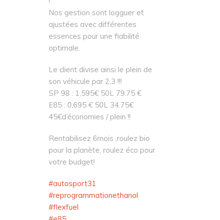
!
Nos gestion sont logguer et
ajustées avec différentes
essences pour une fiabilité
optimale.
Le client divise ainsi le plein de
son véhicule par 2,3 !!!
SP 98 : 1,595€ 50L 79.75 €
E85 : 0,695 € 50L 34.75€
45€d’économies / plein !!
Rentabilisez 6mois ,roulez bio
pour la planète, roulez éco pour
votre budget!
#
autosport31
#
reprogrammationethanol
#
flexfuel
#
e85