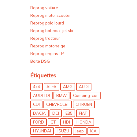
Reprog voiture
Reprog moto, scooter
Reprog poid lourd
Reprog bateaux, jet ski
Reprog tracteur
Reprog motoneige
Reprog engins TP
Boite DSG
Étiquettes
4x4
ALFA
AMG
AUDI
AUDI TDI
BMW
Camping-car
CDI
CHEVROLET
CITROEN
DACIA
DCI
E85
FIAT
FORD
GTI
HDI
HONDA
HYUNDAI
ISUZU
jeep
KIA