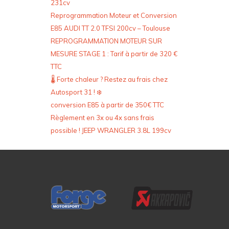
231cv
Reprogrammation Moteur et Conversion
E85 AUDI TT 2.0 TFSI 200cv – Toulouse
REPROGRAMMATION MOTEUR SUR
MESURE STAGE 1 : Tarif à partir de 320 €
TTC
🌡️ Forte chaleur ? Restez au frais chez
Autosport 31 ! ❄️
conversion E85 à partir de 350€ TTC
Règlement en 3x ou 4x sans frais
possible ! JEEP WRANGLER 3.8L 199cv