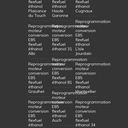
flexfuel
flexfuel
flexfuel
éthanol
éthanol
éthanol
Plaisance
Haute
Cugnaux
du Touch
Garonne
Reprogrammation
Reprogrammation
Reprogrammation
moteur
moteur
moteur
conversion
conversion
conversion
E85
E85
E85
flexfuel
flexfuel
flexfuel
éthanol
éthanol
éthanol 31
L’Isle
Albi
Jourdain
Reprogrammation
Reprogrammation
moteur
Reprogrammation
moteur
conversion
moteur
conversion
E85
conversion
E85
flexfuel
E85
flexfuel
éthanol 81
flexfuel
éthanol
éthanol
Graulhet
Montpellier
Reprogrammation
moteur
Reprogrammation
conversion
Reprogrammation
moteur
E85
moteur
conversion
flexfuel
conversion
E85
éthanol
E85
flexfuel
Auch
flexfuel
éthanol
éthanol 34