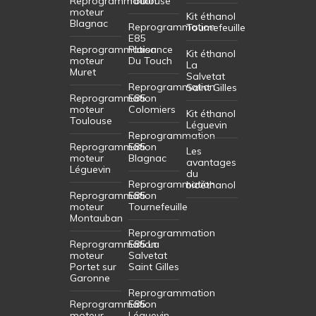
Reprogrammation
Toulouse
moteur
Kit éthanol
Blagnac
Reprogrammation
Tournefeuille
E85
Reprogrammation
Plaisance
Kit éthanol
moteur
Du Touch
La
Muret
Salvetat
Reprogrammation
Saint Gilles
Reprogrammation
E85
moteur
Colomiers
Kit éthanol
Toulouse
Léguevin
Reprogrammation
Reprogrammation
E85
Les
moteur
Blagnac
avantages
Léguevin
du
Reprogrammation
bioéthanol
Reprogrammation
E85
moteur
Tournefeuille
Montauban
Reprogrammation
Reprogrammation
E85 La
moteur
Salvetat
Portet sur
Saint Gilles
Garonne
Reprogrammation
Reprogrammation
E85
moteur
Léguevin