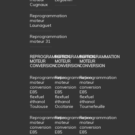
Cugnaux
Reprogrammation
moteur
Launaguet
Reprogrammation
moteur 31
REPROGRAMMATION
REPROGRAMMATION
REPROGRAMMATION
MOTEUR
MOTEUR
MOTEUR
CONVERSION
CONVERSION
CONVERSION
Reprogrammation
Reprogrammation
Reprogrammation
moteur
moteur
moteur
conversion
conversion
conversion
E85
E85
E85
flexfuel
flexfuel
flexfuel
éthanol
éthanol
éthanol
Toulouse
Occitanie
Tournefeuille
Reprogrammation
Reprogrammation
Reprogrammation
moteur
moteur
moteur
conversion
conversion
conversion
E85
E85
E85