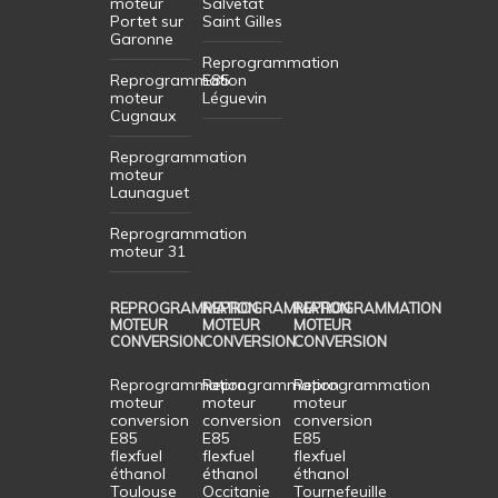
moteur
Salvetat
Portet sur
Saint Gilles
Garonne
Reprogrammation
Reprogrammation
E85
moteur
Léguevin
Cugnaux
Reprogrammation
moteur
Launaguet
Reprogrammation
moteur 31
REPROGRAMMATION
REPROGRAMMATION
REPROGRAMMATION
MOTEUR
MOTEUR
MOTEUR
CONVERSION
CONVERSION
CONVERSION
Reprogrammation
Reprogrammation
Reprogrammation
moteur
moteur
moteur
conversion
conversion
conversion
E85
E85
E85
flexfuel
flexfuel
flexfuel
éthanol
éthanol
éthanol
Toulouse
Occitanie
Tournefeuille