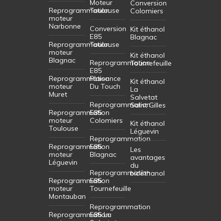
Moteur
Conversion
Reprogrammation
Toulouse
Colomiers
moteur
Narbonne
Conversion
Kit éthanol
E85
Blagnac
Reprogrammation
Toulouse
moteur
Kit éthanol
Blagnac
Reprogrammation
Tournefeuille
E85
Reprogrammation
Plaisance
Kit éthanol
moteur
Du Touch
La
Muret
Salvetat
Reprogrammation
Saint Gilles
Reprogrammation
E85
moteur
Colomiers
Kit éthanol
Toulouse
Léguevin
Reprogrammation
Reprogrammation
E85
Les
moteur
Blagnac
avantages
Léguevin
du
Reprogrammation
bioéthanol
Reprogrammation
E85
moteur
Tournefeuille
Montauban
Reprogrammation
Reprogrammation
E85 La