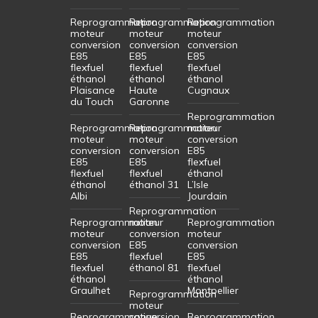
Reprogrammation
Reprogrammation
Reprogrammation
moteur
moteur
moteur
conversion
conversion
conversion
E85
E85
E85
flexfuel
flexfuel
flexfuel
éthanol
éthanol
éthanol
Plaisance
Haute
Cugnaux
du Touch
Garonne
Reprogrammation
Reprogrammation
Reprogrammation
moteur
moteur
moteur
conversion
conversion
conversion
E85
E85
E85
flexfuel
flexfuel
flexfuel
éthanol
éthanol
éthanol 31
L’Isle
Albi
Jourdain
Reprogrammation
Reprogrammation
moteur
Reprogrammation
moteur
conversion
moteur
conversion
E85
conversion
E85
flexfuel
E85
flexfuel
éthanol 81
flexfuel
éthanol
éthanol
Graulhet
Montpellier
Reprogrammation
moteur
Reprogrammation
conversion
Reprogrammation