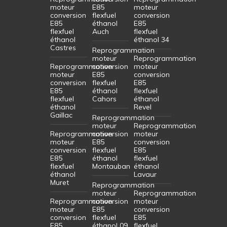
moteur
E85
moteur
conversion
flexfuel
conversion
E85
éthanol
E85
flexfuel
Auch
flexfuel
éthanol
éthanol 34
Castres
Reprogrammation
moteur
Reprogrammation
Reprogrammation
conversion
moteur
moteur
E85
conversion
conversion
flexfuel
E85
E85
éthanol
flexfuel
flexfuel
Cahors
éthanol
éthanol
Revel
Gaillac
Reprogrammation
moteur
Reprogrammation
Reprogrammation
conversion
moteur
moteur
E85
conversion
conversion
flexfuel
E85
E85
éthanol
flexfuel
flexfuel
Montauban
éthanol
éthanol
Lavaur
Muret
Reprogrammation
moteur
Reprogrammation
Reprogrammation
conversion
moteur
moteur
E85
conversion
conversion
flexfuel
E85
E85
éthanol 09
flexfuel