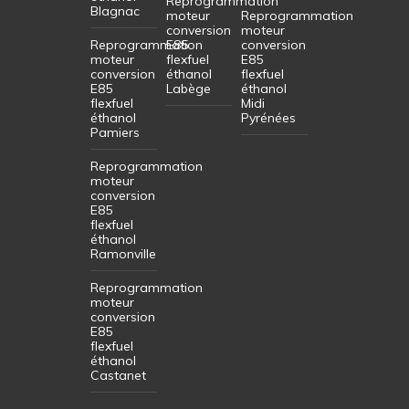
Reprogrammation
Blagnac
moteur
Reprogrammation
conversion
moteur
Reprogrammation
E85
conversion
moteur
flexfuel
E85
conversion
éthanol
flexfuel
E85
Labège
éthanol
flexfuel
Midi
éthanol
Pyrénées
Pamiers
Reprogrammation
moteur
conversion
E85
flexfuel
éthanol
Ramonville
Reprogrammation
moteur
conversion
E85
flexfuel
éthanol
Castanet