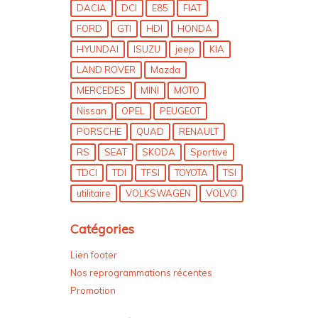
DACIA
DCI
E85
FIAT
FORD
GTI
HDI
HONDA
HYUNDAI
ISUZU
jeep
KIA
LAND ROVER
Mazda
MERCEDES
MINI
MOTO
Nissan
OPEL
PEUGEOT
PORSCHE
QUAD
RENAULT
RS
SEAT
SKODA
Sportive
TDCI
TDI
TFSI
TOYOTA
TSI
utilitaire
VOLKSWAGEN
VOLVO
Catégories
Lien footer
Nos reprogrammations récentes
Promotion