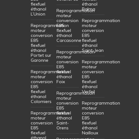
flexfuel
éthanol
éthanol
Balma
Reprogrammation
L’Union
moteur
conversion
Reprogrammation
Reprogrammation
E85
moteur
moteur
flexfuel
conversion
conversion
éthanol
E85
E85
Carcasonne
flexfuel
flexfuel
éthanol
éthanol
Saint-Jean
Reprogrammation
Portet sur
moteur
Garonne
conversion
Reprogrammation
E85
moteur
Reprogrammation
flexfuel
conversion
moteur
éthanol
E85
conversion
Foix
flexfuel
E85
éthanol
flexfuel
Verfeil
Reprogrammation
éthanol
moteur
Colomiers
conversion
Reprogrammation
E85
moteur
Reprogrammation
flexfuel
conversion
moteur
éthanol
E85
conversion
Saint-
flexfuel
E85
Orens
éthanol
flexfuel
Nailloux
éthanol