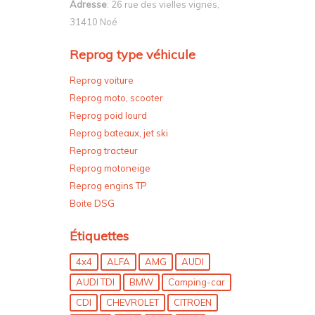
Adresse
: 26 rue des vielles vignes,
31410 Noé
Reprog type véhicule
Reprog voiture
Reprog moto, scooter
Reprog poid lourd
Reprog bateaux, jet ski
Reprog tracteur
Reprog motoneige
Reprog engins TP
Boite DSG
Étiquettes
4x4
ALFA
AMG
AUDI
AUDI TDI
BMW
Camping-car
CDI
CHEVROLET
CITROEN