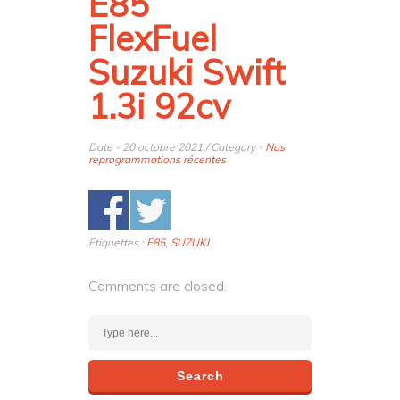
E85
FlexFuel
Suzuki Swift
1.3i 92cv
Date - 20 octobre 2021 / Category -
Nos
reprogrammations récentes
Étiquettes :
E85
,
SUZUKI
Comments are closed.