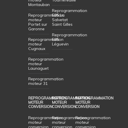
Montauban
Reprogrammation
Reprogrammation
E85 La
moteur
Salvetat
Portet sur
Saint Gilles
Garonne
Reprogrammation
Reprogrammation
E85
moteur
Léguevin
Cugnaux
Reprogrammation
moteur
Launaguet
Reprogrammation
moteur 31
REPROGRAMMATION
REPROGRAMMATION
REPROGRAMMATION
MOTEUR
MOTEUR
MOTEUR
CONVERSION
CONVERSION
CONVERSION
Reprogrammation
Reprogrammation
Reprogrammation
moteur
moteur
moteur
conversion
conversion
conversion