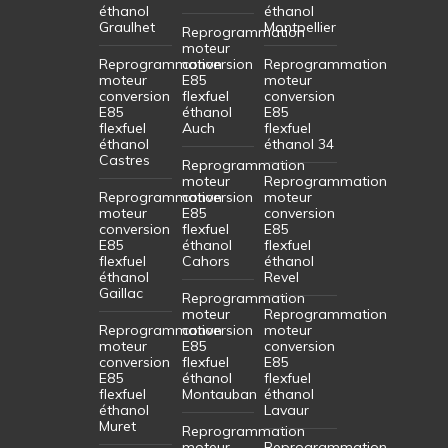
éthanol
éthanol
Graulhet
Montpellier
Reprogrammation
moteur
Reprogrammation
conversion
Reprogrammation
moteur
E85
moteur
conversion
flexfuel
conversion
E85
éthanol
E85
flexfuel
Auch
flexfuel
éthanol
éthanol 34
Castres
Reprogrammation
moteur
Reprogrammation
Reprogrammation
conversion
moteur
moteur
E85
conversion
conversion
flexfuel
E85
E85
éthanol
flexfuel
flexfuel
Cahors
éthanol
éthanol
Revel
Gaillac
Reprogrammation
moteur
Reprogrammation
Reprogrammation
conversion
moteur
moteur
E85
conversion
conversion
flexfuel
E85
E85
éthanol
flexfuel
flexfuel
Montauban
éthanol
éthanol
Lavaur
Muret
Reprogrammation
moteur
Reprogrammation