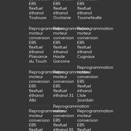
E85
E85
E85
flexfuel
flexfuel
flexfuel
éthanol
éthanol
éthanol
Toulouse
Occitanie
Tournefeuille
Reprogrammation
Reprogrammation
Reprogrammation
moteur
moteur
moteur
conversion
conversion
conversion
E85
E85
E85
flexfuel
flexfuel
flexfuel
éthanol
éthanol
éthanol
Plaisance
Haute
Cugnaux
du Touch
Garonne
Reprogrammation
Reprogrammation
Reprogrammation
moteur
moteur
moteur
conversion
conversion
conversion
E85
E85
E85
flexfuel
flexfuel
flexfuel
éthanol
éthanol
éthanol 31
L’Isle
Albi
Jourdain
Reprogrammation
Reprogrammation
moteur
Reprogrammation
moteur
conversion
moteur
conversion
E85
conversion
E85
flexfuel
E85
flexfuel
éthanol 81
flexfuel