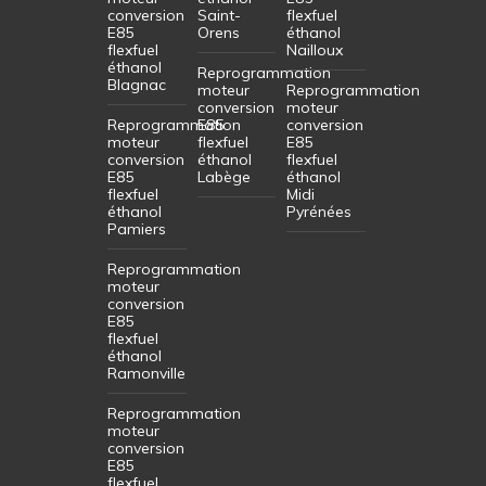
conversion
Saint-
flexfuel
E85
Orens
éthanol
flexfuel
Nailloux
éthanol
Reprogrammation
Blagnac
moteur
Reprogrammation
conversion
moteur
Reprogrammation
E85
conversion
moteur
flexfuel
E85
conversion
éthanol
flexfuel
E85
Labège
éthanol
flexfuel
Midi
éthanol
Pyrénées
Pamiers
Reprogrammation
moteur
conversion
E85
flexfuel
éthanol
Ramonville
Reprogrammation
moteur
conversion
E85
flexfuel