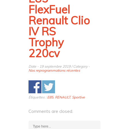
FlexFuel
Renault Clio
IV RS
Trophy
220cv
Date - 19 septembre 2019 / Category -
Nos reprogrammations récentes
Étiquettes :
E85
,
RENAULT
,
Sportive
Comments are closed.