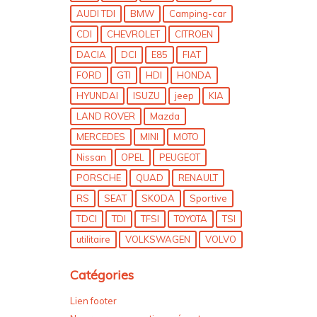
AUDI TDI
BMW
Camping-car
CDI
CHEVROLET
CITROEN
DACIA
DCI
E85
FIAT
FORD
GTI
HDI
HONDA
HYUNDAI
ISUZU
jeep
KIA
LAND ROVER
Mazda
MERCEDES
MINI
MOTO
Nissan
OPEL
PEUGEOT
PORSCHE
QUAD
RENAULT
RS
SEAT
SKODA
Sportive
TDCI
TDI
TFSI
TOYOTA
TSI
utilitaire
VOLKSWAGEN
VOLVO
Catégories
Lien footer