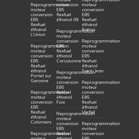
Reprogrammation
conversion
moteur
moteur
E85
conversion
conversion
flexfuel
E85
E85
éthanol 09
flexfuel
flexfuel
éthanol
éthanol
Balma
Reprogrammation
L’Union
moteur
conversion
Reprogrammation
Reprogrammation
E85
moteur
moteur
flexfuel
conversion
conversion
éthanol
E85
E85
Carcasonne
flexfuel
flexfuel
éthanol
éthanol
Saint-Jean
Reprogrammation
Portet sur
moteur
Garonne
conversion
Reprogrammation
E85
moteur
Reprogrammation
flexfuel
conversion
moteur
éthanol
E85
conversion
Foix
flexfuel
E85
éthanol
flexfuel
Verfeil
Reprogrammation
éthanol
moteur
Colomiers
conversion
Reprogrammation
E85
moteur
Reprogrammation
flexfuel
conversion
moteur
éthanol
E85