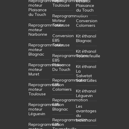
Reprogrammation
Reprogrammation
éthanol
moteur
Toulouse
Plaisance
Plaisance
du Touch
du Touch
Reprogrammation
Moteur
Conversion
Reprogrammation
Toulouse
Colomiers
moteur
Narbonne
Conversion
Kit éthanol
E85
Blagnac
Reprogrammation
Toulouse
moteur
Kit éthanol
Blagnac
Reprogrammation
Tournefeuille
E85
Reprogrammation
Plaisance
Kit éthanol
moteur
Du Touch
La
Muret
Salvetat
Reprogrammation
Saint Gilles
Reprogrammation
E85
moteur
Colomiers
Kit éthanol
Toulouse
Léguevin
Reprogrammation
Reprogrammation
E85
Les
moteur
Blagnac
avantages
Léguevin
du
Reprogrammation
bioéthanol
Reprogrammation
E85
moteur
Tournefeuille