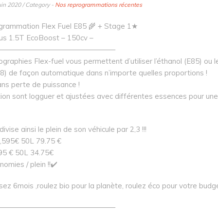
uin 2020 / Category -
Nos reprogrammations récentes
rammation Flex Fuel E85 🌾 + Stage 1★
us 1.5T EcoBoost – 150cv –
————————————————
graphies Flex-fuel vous permettent d’utiliser l’éthanol (E85) ou 
8) de façon automatique dans n’importe quelles proportions !
ans perte de puissance !
on sont logguer et ajustées avec différentes essences pour une f
.
divise ainsi le plein de son véhicule par 2,3 !!!
1,595€ 50L 79.75 €
695 € 50L 34.75€
omies / plein !!✔️
sez 6mois ,roulez bio pour la planète, roulez éco pour votre budge
————————————————