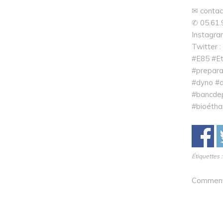
✉ contac
✆ 05.61.9
Instagra
Twitter 
#E85 #Et
#prepara
#dyno #d
#bancdep
#bioétha
Étiquettes 
Comments