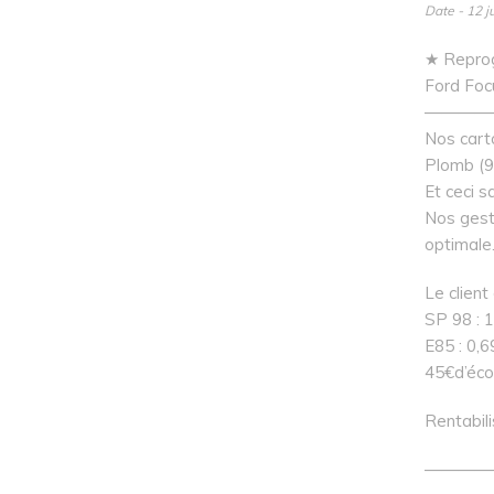
Date - 12 j
★ Reprog
Ford Foc
————
Nos carto
Plomb (9
Et ceci s
Nos gesti
optimale
Le client 
SP 98 : 
E85 : 0,
45€d’écon
Rentabili
————