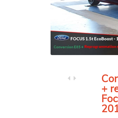
Con
+ r
Foc
201