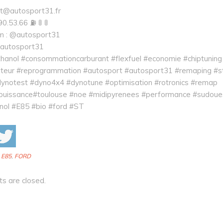
t@autosport31.fr
0.53.66 ⛽ 🚦 🚦
m : @autosport31
: autosport31
hanol #consommationcarburant #flexfuel #economie #chiptuning
teur #reprogrammation #autosport #autosport31 #remaping #
ynotest #dyno4x4 #dynotune #optimisation #rotronics #remap
uissance#toulouse #noe #midipyrenees #performance #sudoue
nol #E85 #bio #ford #ST
:
E85
,
FORD
 are closed.