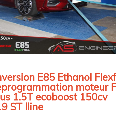
version E85 Ethanol Flexf
eprogrammation moteur 
us 1.5T ecoboost 150cv
9 ST lline