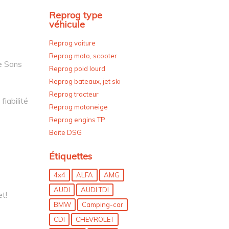
Reprog type
véhicule
Reprog voiture
Reprog moto, scooter
le Sans
Reprog poid lourd
Reprog bateaux, jet ski
Reprog tracteur
iabilité
Reprog motoneige
Reprog engins TP
Boite DSG
Étiquettes
4x4
ALFA
AMG
AUDI
AUDI TDI
t!
BMW
Camping-car
CDI
CHEVROLET