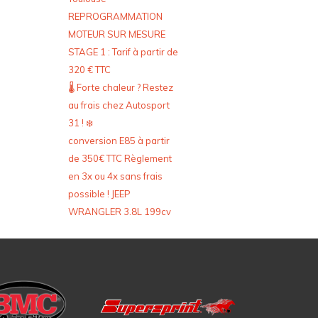
REPROGRAMMATION
MOTEUR SUR MESURE
STAGE 1 : Tarif à partir de
320 € TTC
🌡️ Forte chaleur ? Restez
au frais chez Autosport
31 ! ❄️
conversion E85 à partir
de 350€ TTC Règlement
en 3x ou 4x sans frais
possible ! JEEP
WRANGLER 3.8L 199cv