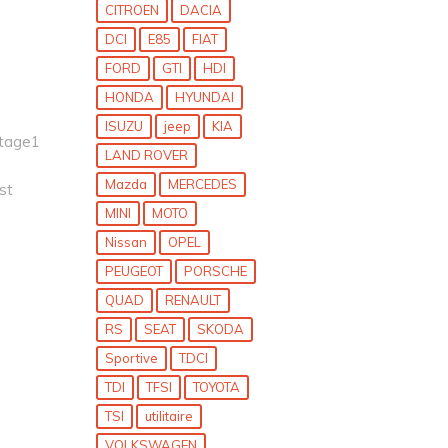
CITROEN
DACIA
DCI
E85
FIAT
FORD
GTI
HDI
HONDA
HYUNDAI
ISUZU
jeep
KIA
stage1
LAND ROVER
Mazda
MERCEDES
st
MINI
MOTO
Nissan
OPEL
PEUGEOT
PORSCHE
QUAD
RENAULT
RS
SEAT
SKODA
Sportive
TDCI
TDI
TFSI
TOYOTA
TSI
utilitaire
VOLKSWAGEN