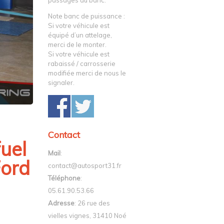
passages au banc.
Note banc de puissance :
Si votre véhicule est
équipé d’un attelage,
merci de le monter.
Si votre véhicule est
rabaissé / carrosserie
modifiée merci de nous le
signaler.
Contact
uel
Mail
:
Ford
contact@autosport31.fr
Téléphone
:
05.61.90.53.66
Adresse
: 26 rue des
vielles vignes, 31410 Noé