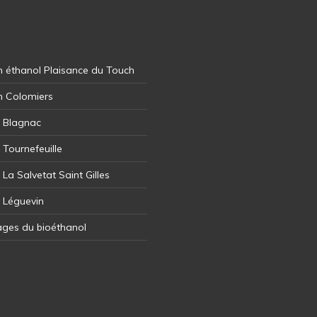
 éthanol Plaisance du Touch
n Colomiers
l Blagnac
 Tournefeuille
 La Salvetat Saint Gilles
l Léguevin
ages du bioéthanol