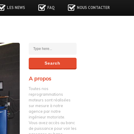
LES NEWS
FAQ
NOUS CONTACTER
A propos
Toutes nos
reprogrammations
moteurs sont réalisées
sur mesure à notre
agence par notre
ingénieur motoriste.
Vous avez accès au banc
de puissance pour voir les