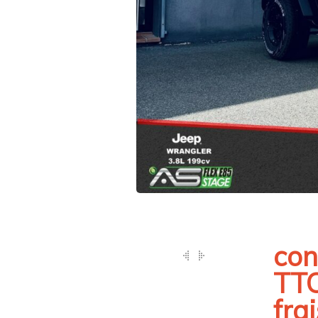
con
TTC
fra