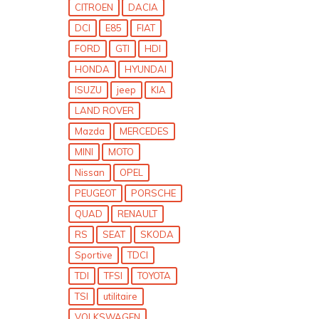
CITROEN
DACIA
DCI
E85
FIAT
FORD
GTI
HDI
HONDA
HYUNDAI
ISUZU
jeep
KIA
LAND ROVER
Mazda
MERCEDES
MINI
MOTO
Nissan
OPEL
PEUGEOT
PORSCHE
QUAD
RENAULT
RS
SEAT
SKODA
Sportive
TDCI
TDI
TFSI
TOYOTA
TSI
utilitaire
VOLKSWAGEN