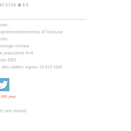
0.53.66 ⛽ 🚦 🚦
______________________________________
ces :
ogrammationmoteur #Toulouse
stic
minage moteur
de puissance 4×4
sion E85
 des vieilles vignes 31410 Noé
:
E85
,
jeep
 are closed.