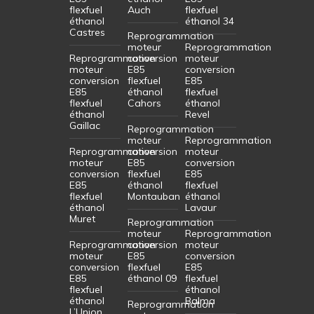
flexfuel
Auch
flexfuel
éthanol
éthanol 34
Castres
Reprogrammation
moteur
Reprogrammation
Reprogrammation
conversion
moteur
moteur
E85
conversion
conversion
flexfuel
E85
E85
éthanol
flexfuel
flexfuel
Cahors
éthanol
éthanol
Revel
Gaillac
Reprogrammation
moteur
Reprogrammation
Reprogrammation
conversion
moteur
moteur
E85
conversion
conversion
flexfuel
E85
E85
éthanol
flexfuel
flexfuel
Montauban
éthanol
éthanol
Lavaur
Muret
Reprogrammation
moteur
Reprogrammation
Reprogrammation
conversion
moteur
moteur
E85
conversion
conversion
flexfuel
E85
E85
éthanol 09
flexfuel
flexfuel
éthanol
éthanol
Balma
Reprogrammation
L’Union