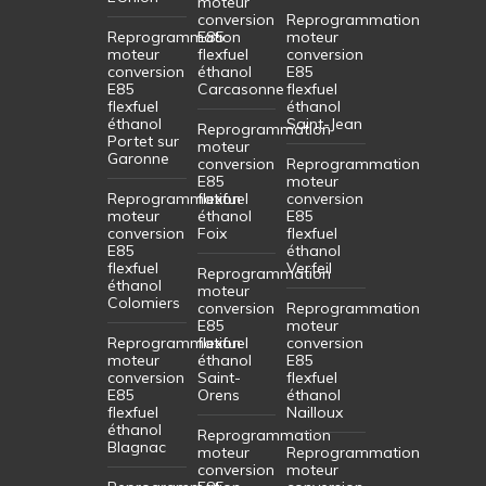
moteur
conversion
Reprogrammation
Reprogrammation
E85
moteur
moteur
flexfuel
conversion
conversion
éthanol
E85
E85
Carcasonne
flexfuel
flexfuel
éthanol
éthanol
Saint-Jean
Reprogrammation
Portet sur
moteur
Garonne
conversion
Reprogrammation
E85
moteur
Reprogrammation
flexfuel
conversion
moteur
éthanol
E85
conversion
Foix
flexfuel
E85
éthanol
flexfuel
Verfeil
Reprogrammation
éthanol
moteur
Colomiers
conversion
Reprogrammation
E85
moteur
Reprogrammation
flexfuel
conversion
moteur
éthanol
E85
conversion
Saint-
flexfuel
E85
Orens
éthanol
flexfuel
Nailloux
éthanol
Reprogrammation
Blagnac
moteur
Reprogrammation
conversion
moteur