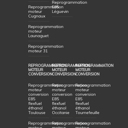
Reprogrammation
Reprogrammation
E85
moteur
Léguevin
Cugnaux
Reprogrammation
moteur
Launaguet
Reprogrammation
moteur 31
REPROGRAMMATION
REPROGRAMMATION
REPROGRAMMATION
MOTEUR
MOTEUR
MOTEUR
CONVERSION
CONVERSION
CONVERSION
Reprogrammation
Reprogrammation
Reprogrammation
moteur
moteur
moteur
conversion
conversion
conversion
E85
E85
E85
flexfuel
flexfuel
flexfuel
éthanol
éthanol
éthanol
Toulouse
Occitanie
Tournefeuille
Reprogrammation
Reprogrammation
Reprogrammation
moteur
moteur
moteur