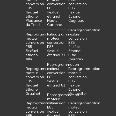
conversion
conversion
conversion
E85
E85
E85
flexfuel
flexfuel
flexfuel
éthanol
éthanol
éthanol
Plaisance
Haute
Cugnaux
du Touch
Garonne
Reprogrammation
Reprogrammation
Reprogrammation
moteur
moteur
moteur
conversion
conversion
conversion
E85
E85
E85
flexfuel
flexfuel
flexfuel
éthanol
éthanol
éthanol 31
L’Isle
Albi
Jourdain
Reprogrammation
Reprogrammation
moteur
Reprogrammation
moteur
conversion
moteur
conversion
E85
conversion
E85
flexfuel
E85
flexfuel
éthanol 81
flexfuel
éthanol
éthanol
Graulhet
Montpellier
Reprogrammation
moteur
Reprogrammation
conversion
Reprogrammation
moteur
E85
moteur
conversion
flexfuel
conversion
E85
éthanol
E85