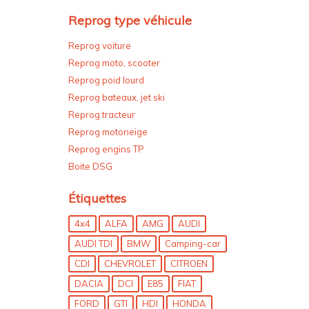
Reprog type véhicule
Reprog voiture
Reprog moto, scooter
Reprog poid lourd
Reprog bateaux, jet ski
Reprog tracteur
Reprog motoneige
Reprog engins TP
Boite DSG
Étiquettes
4x4
ALFA
AMG
AUDI
AUDI TDI
BMW
Camping-car
CDI
CHEVROLET
CITROEN
DACIA
DCI
E85
FIAT
FORD
GTI
HDI
HONDA