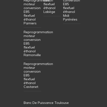
Reprogrammation
E85
conversion
moteur
flexfuel
E85
conversion
éthanol
flexfuel
E85
Labège
éthanol
flexfuel
Midi
éthanol
Pyrénées
Pamiers
Reprogrammation
moteur
conversion
E85
flexfuel
éthanol
Ramonville
Reprogrammation
moteur
conversion
E85
flexfuel
éthanol
Castanet
Banc De Puissance Toulouse