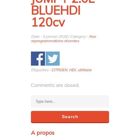
BLUEHDI
120cv
Date - 5 janvier 2018 / Category -
Nos
reprogrammations récentes
Étiquettes :
CITROEN
,
HDI
,
utilitaire
Comments are closed.
A propos