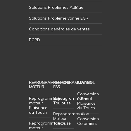
Solutions Problemes AdBlue
Solutions Probleme vanne EGR
Conditions générales de ventes
RGPD
REPROGRAMMATION
REPROGRAMMATION
ETHANOL
MOTEUR
E85
Conversion
Reprogrammation
Reprogrammation
éthanol
moteur
Toulouse
Plaisance
Plaisance
du Touch
du Touch
Reprogrammation
Moteur
Conversion
Reprogrammation
Toulouse
Colomiers
moteur