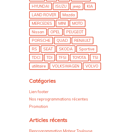
HYUNDAI
ISUZU
jeep
KIA
LAND ROVER
Mazda
MERCEDES
MINI
MOTO
Nissan
OPEL
PEUGEOT
PORSCHE
QUAD
RENAULT
RS
SEAT
SKODA
Sportive
TDCI
TDI
TFSI
TOYOTA
TSI
utilitaire
VOLKSWAGEN
VOLVO
Catégories
Lien footer
Nos reprogrammations récentes
Promotion
Articles récents
Reprogrammation Moteur Toulouse