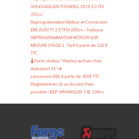
VOLKSWAGEN TOUAREG 2019 3.0 TDI
231cv
Reprogrammation Moteur et Conversion
E85 AUDI TT 2.0 TFSI 200cv – Toulouse
REPROGRAMMATION MOTEUR SUR
MESURE STAGE 1 : Tarif à partir de 320 €
TTC
🌡️ Forte chaleur ? Restez au frais chez
Autosport 31 ! ❄️
conversion E85 à partir de 350€ TTC
Règlement en 3x ou 4x sans frais
possible ! JEEP WRANGLER 3.8L 199cv