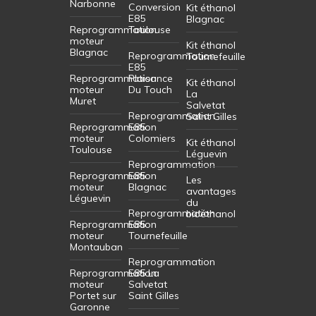
Narbonne
Conversion
Kit éthanol
E85
Blagnac
Reprogrammation
Toulouse
moteur
Kit éthanol
Blagnac
Reprogrammation
Tournefeuille
E85
Reprogrammation
Plaisance
Kit éthanol
moteur
Du Touch
La
Muret
Salvetat
Reprogrammation
Saint Gilles
Reprogrammation
E85
moteur
Colomiers
Kit éthanol
Toulouse
Léguevin
Reprogrammation
Reprogrammation
E85
Les
moteur
Blagnac
avantages
Léguevin
du
Reprogrammation
bioéthanol
Reprogrammation
E85
moteur
Tournefeuille
Montauban
Reprogrammation
Reprogrammation
E85 La
moteur
Salvetat
Portet sur
Saint Gilles
Garonne