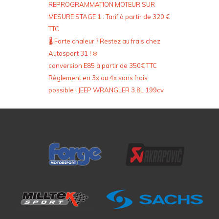
REPROGRAMMATION MOTEUR SUR
MESURE STAGE 1 : Tarif à partir de 320 €
TTC
🌡️ Forte chaleur ? Restez au frais chez
Autosport 31 ! ❄️
conversion E85 à partir de 350€ TTC
Règlement en 3x ou 4x sans frais
possible ! JEEP WRANGLER 3.8L 199cv