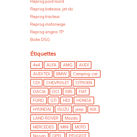
Reprog poid lourd
Reprog bateaux, jet ski
Reprog tracteur
Reprog motoneige
Reprog engins TP
Boite DSG
Étiquettes
4x4
ALFA
AMG
AUDI
AUDI TDI
BMW
Camping-car
CDI
CHEVROLET
CITROEN
DACIA
DCI
E85
FIAT
FORD
GTI
HDI
HONDA
HYUNDAI
ISUZU
jeep
KIA
LAND ROVER
Mazda
MERCEDES
MINI
MOTO
Nissan
OPEL
PEUGEOT