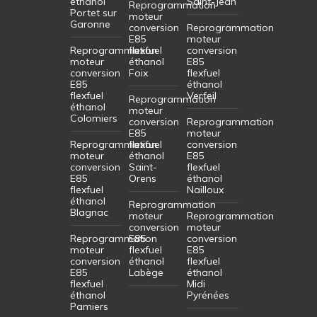
éthanol
Saint-Jean
Reprogrammation
Portet sur
moteur
Garonne
conversion
Reprogrammation
E85
moteur
Reprogrammation
flexfuel
conversion
moteur
éthanol
E85
conversion
Foix
flexfuel
E85
éthanol
flexfuel
Verfeil
Reprogrammation
éthanol
moteur
Colomiers
conversion
Reprogrammation
E85
moteur
Reprogrammation
flexfuel
conversion
moteur
éthanol
E85
conversion
Saint-
flexfuel
E85
Orens
éthanol
flexfuel
Nailloux
éthanol
Reprogrammation
Blagnac
moteur
Reprogrammation
conversion
moteur
Reprogrammation
E85
conversion
moteur
flexfuel
E85
conversion
éthanol
flexfuel
E85
Labège
éthanol
flexfuel
Midi
éthanol
Pyrénées
Pamiers