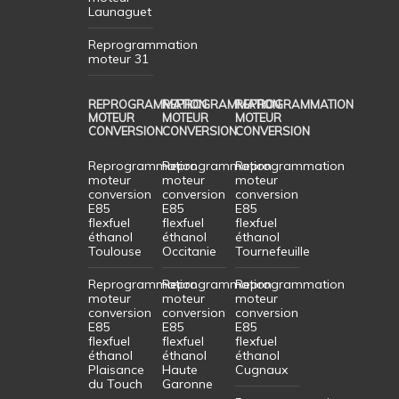
Launaguet
Reprogrammation
moteur 31
REPROGRAMMATION
REPROGRAMMATION
REPROGRAMMATION
MOTEUR
MOTEUR
MOTEUR
CONVERSION
CONVERSION
CONVERSION
Reprogrammation
Reprogrammation
Reprogrammation
moteur
moteur
moteur
conversion
conversion
conversion
E85
E85
E85
flexfuel
flexfuel
flexfuel
éthanol
éthanol
éthanol
Toulouse
Occitanie
Tournefeuille
Reprogrammation
Reprogrammation
Reprogrammation
moteur
moteur
moteur
conversion
conversion
conversion
E85
E85
E85
flexfuel
flexfuel
flexfuel
éthanol
éthanol
éthanol
Plaisance
Haute
Cugnaux
du Touch
Garonne