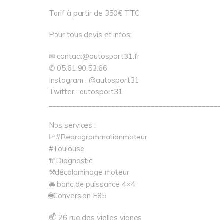
Tarif à partir de 350€ TTC
Pour tous devis et infos:
✉ contact@autosport31.fr
✆ 05.61.90.53.66
Instagram : @autosport31
Twitter : autosport31
___________________________________________
Nos services :
📈#Reprogrammationmoteur
#Toulouse
🔌Diagnostic
⚒décalaminage moteur
🚘 banc de puissance 4×4
🌐Conversion E85
📫 26 rue des vielles vignes