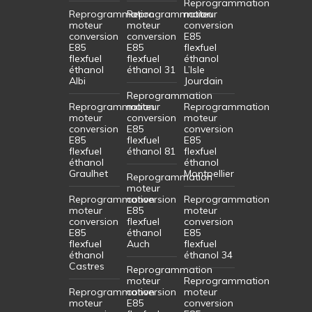
Reprogrammation
Reprogrammation
Reprogrammation
moteur
moteur
moteur
conversion
conversion
conversion
E85
E85
E85
flexfuel
flexfuel
flexfuel
éthanol
éthanol
éthanol 31
L’Isle
Albi
Jourdain
Reprogrammation
Reprogrammation
moteur
Reprogrammation
moteur
conversion
moteur
conversion
E85
conversion
E85
flexfuel
E85
flexfuel
éthanol 81
flexfuel
éthanol
éthanol
Graulhet
Montpellier
Reprogrammation
moteur
Reprogrammation
conversion
Reprogrammation
moteur
E85
moteur
conversion
flexfuel
conversion
E85
éthanol
E85
flexfuel
Auch
flexfuel
éthanol
éthanol 34
Castres
Reprogrammation
moteur
Reprogrammation
Reprogrammation
conversion
moteur
moteur
E85
conversion