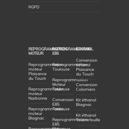
RGPD
REPROGRAMMATION
REPROGRAMMATION
ETHANOL
MOTEUR
E85
Conversion
Reprogrammation
Reprogrammation
éthanol
moteur
Toulouse
Plaisance
Plaisance
du Touch
du Touch
Reprogrammation
Moteur
Conversion
Reprogrammation
Toulouse
Colomiers
moteur
Narbonne
Conversion
Kit éthanol
E85
Blagnac
Reprogrammation
Toulouse
moteur
Kit éthanol
Blagnac
Reprogrammation
Tournefeuille
E85
Reprogrammation
Plaisance