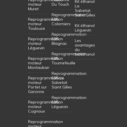
Kit éthanol
moteur
Du Touch
La
Muret
Salvetat
Reprogrammation
Saint Gilles
Reprogrammation
E85
moteur
Colomiers
Kit éthanol
Toulouse
Léguevin
Reprogrammation
Reprogrammation
E85
Les
moteur
Blagnac
avantages
Léguevin
du
Reprogrammation
bioéthanol
Reprogrammation
E85
moteur
Tournefeuille
Montauban
Reprogrammation
Reprogrammation
E85 La
moteur
Salvetat
Portet sur
Saint Gilles
Garonne
Reprogrammation
Reprogrammation
E85
moteur
Léguevin
Cugnaux
Reprogrammation
moteur