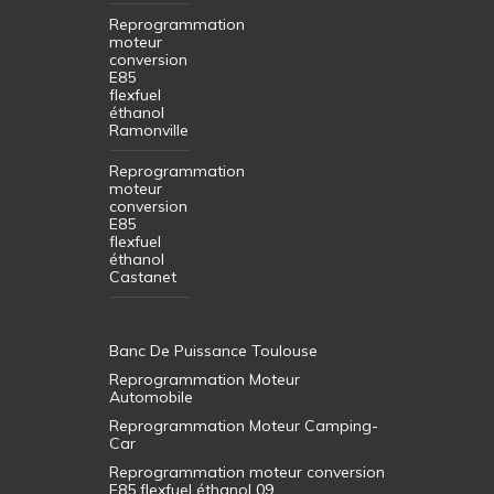
Reprogrammation
moteur
conversion
E85
flexfuel
éthanol
Ramonville
Reprogrammation
moteur
conversion
E85
flexfuel
éthanol
Castanet
Banc De Puissance Toulouse
Reprogrammation Moteur
Automobile
Reprogrammation Moteur Camping-
Car
Reprogrammation moteur conversion
E85 flexfuel éthanol 09