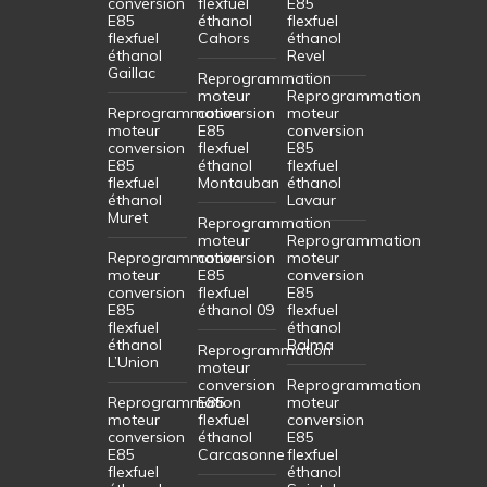
conversion
flexfuel
E85
E85
éthanol
flexfuel
flexfuel
Cahors
éthanol
éthanol
Revel
Gaillac
Reprogrammation
moteur
Reprogrammation
Reprogrammation
conversion
moteur
moteur
E85
conversion
conversion
flexfuel
E85
E85
éthanol
flexfuel
flexfuel
Montauban
éthanol
éthanol
Lavaur
Muret
Reprogrammation
moteur
Reprogrammation
Reprogrammation
conversion
moteur
moteur
E85
conversion
conversion
flexfuel
E85
E85
éthanol 09
flexfuel
flexfuel
éthanol
éthanol
Balma
Reprogrammation
L’Union
moteur
conversion
Reprogrammation
Reprogrammation
E85
moteur
moteur
flexfuel
conversion
conversion
éthanol
E85
E85
Carcasonne
flexfuel
flexfuel
éthanol