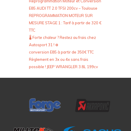
Reprogrammation Moteur et Conversion
E85 AUDI TT 2.0 TFSI 200cv – Toulouse
REPROGRAMMATION MOTEUR SUR
MESURE STAGE 1 : Tarif à partir de 320 €
TTC
🌡️ Forte chaleur ? Restez au frais chez
Autosport 31 ! ❄️
conversion E85 à partir de 350€ TTC
Règlement en 3x ou 4x sans frais
possible ! JEEP WRANGLER 3.8L 199cv