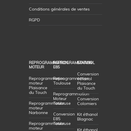
Conditions générales de ventes
RGPD
REPROGRAMMATION
REPROGRAMMATION
ETHANOL
MOTEUR
E85
Conversion
Reprogrammation
Reprogrammation
éthanol
moteur
Toulouse
Plaisance
Plaisance
du Touch
du Touch
Reprogrammation
Moteur
Conversion
Reprogrammation
Toulouse
Colomiers
moteur
Narbonne
Conversion
Kit éthanol
E85
Blagnac
Reprogrammation
Toulouse
moteur
Kit éthanol