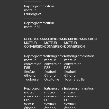
Reprogrammation
moteur
Launaguet
Reprogrammation
moteur 31
REPROGRAMMATION
REPROGRAMMATION
REPROGRAMMATION
MOTEUR
MOTEUR
MOTEUR
CONVERSION
CONVERSION
CONVERSION
Reprogrammation
Reprogrammation
Reprogrammation
moteur
moteur
moteur
conversion
conversion
conversion
E85
E85
E85
flexfuel
flexfuel
flexfuel
éthanol
éthanol
éthanol
Toulouse
Occitanie
Tournefeuille
Reprogrammation
Reprogrammation
Reprogrammation
moteur
moteur
moteur
conversion
conversion
conversion
E85
E85
E85
flexfuel
flexfuel
flexfuel
éthanol
éthanol
éthanol