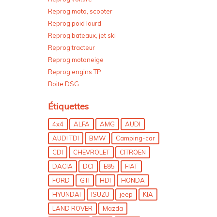
Reprog moto, scooter
Reprog poid lourd
Reprog bateaux, jet ski
Reprog tracteur
Reprog motoneige
Reprog engins TP
Boite DSG
Étiquettes
4x4
ALFA
AMG
AUDI
AUDI TDI
BMW
Camping-car
CDI
CHEVROLET
CITROEN
DACIA
DCI
E85
FIAT
FORD
GTI
HDI
HONDA
HYUNDAI
ISUZU
jeep
KIA
LAND ROVER
Mazda