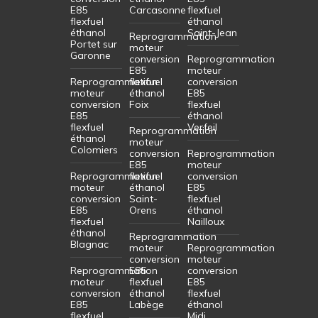
E85
Carcasonne
flexfuel
flexfuel
éthanol
éthanol
Saint-Jean
Reprogrammation
Portet sur
moteur
Garonne
conversion
Reprogrammation
E85
moteur
Reprogrammation
flexfuel
conversion
moteur
éthanol
E85
conversion
Foix
flexfuel
E85
éthanol
flexfuel
Verfeil
Reprogrammation
éthanol
moteur
Colomiers
conversion
Reprogrammation
E85
moteur
Reprogrammation
flexfuel
conversion
moteur
éthanol
E85
conversion
Saint-
flexfuel
E85
Orens
éthanol
flexfuel
Nailloux
éthanol
Reprogrammation
Blagnac
moteur
Reprogrammation
conversion
moteur
Reprogrammation
E85
conversion
moteur
flexfuel
E85
conversion
éthanol
flexfuel
E85
Labège
éthanol
flexfuel
Midi