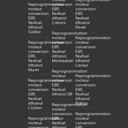
Reprogrammation
conversion
moteur
moteur
E85
conversion
conversion
flexfuel
E85
E85
éthanol
flexfuel
flexfuel
Cahors
éthanol
éthanol
Revel
Gaillac
Reprogrammation
moteur
Reprogrammation
Reprogrammation
conversion
moteur
moteur
E85
conversion
conversion
flexfuel
E85
E85
éthanol
flexfuel
flexfuel
Montauban
éthanol
éthanol
Lavaur
Muret
Reprogrammation
moteur
Reprogrammation
Reprogrammation
conversion
moteur
moteur
E85
conversion
conversion
flexfuel
E85
E85
éthanol 09
flexfuel
flexfuel
éthanol
éthanol
Balma
Reprogrammation
L’Union
moteur
conversion
Reprogrammation
Reprogrammation
E85
moteur
moteur
flexfuel
conversion
conversion
éthanol
E85