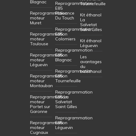
Blagnac
Reprogrammation
Tournefeuille
E85
Reprogrammation
Plaisance
Kit éthanol
moteur
Du Touch
La
Muret
Salvetat
Reprogrammation
Saint Gilles
Reprogrammation
E85
moteur
Colomiers
Kit éthanol
Toulouse
Léguevin
Reprogrammation
Reprogrammation
E85
Les
moteur
Blagnac
avantages
Léguevin
du
Reprogrammation
bioéthanol
Reprogrammation
E85
moteur
Tournefeuille
Montauban
Reprogrammation
Reprogrammation
E85 La
moteur
Salvetat
Portet sur
Saint Gilles
Garonne
Reprogrammation
Reprogrammation
E85
moteur
Léguevin
Cugnaux