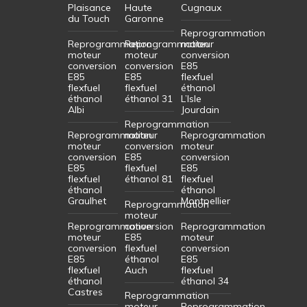
Plaisance
Haute
Cugnaux
du Touch
Garonne
Reprogrammation
Reprogrammation
Reprogrammation
moteur
moteur
moteur
conversion
conversion
conversion
E85
E85
E85
flexfuel
flexfuel
flexfuel
éthanol
éthanol
éthanol 31
L’Isle
Albi
Jourdain
Reprogrammation
Reprogrammation
moteur
Reprogrammation
moteur
conversion
moteur
conversion
E85
conversion
E85
flexfuel
E85
flexfuel
éthanol 81
flexfuel
éthanol
éthanol
Graulhet
Montpellier
Reprogrammation
moteur
Reprogrammation
conversion
Reprogrammation
moteur
E85
moteur
conversion
flexfuel
conversion
E85
éthanol
E85
flexfuel
Auch
flexfuel
éthanol
éthanol 34
Castres
Reprogrammation
moteur
Reprogrammation