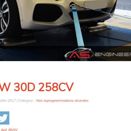
W 30D 258CV
uillet 2017 / Category -
Nos reprogrammations récentes
:
4x4
,
BMW