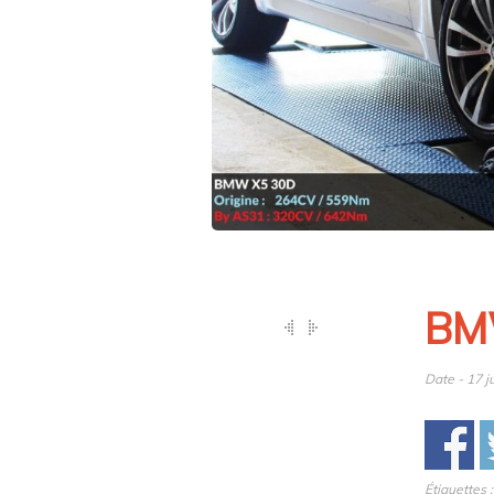
BM
Date - 17 j
Étiquettes 