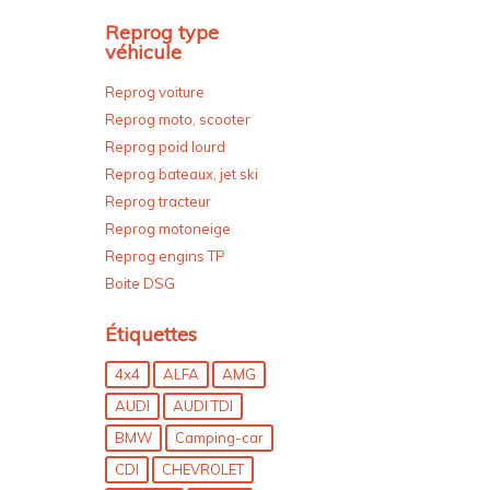
Reprog type
véhicule
Reprog voiture
Reprog moto, scooter
Reprog poid lourd
Reprog bateaux, jet ski
Reprog tracteur
Reprog motoneige
Reprog engins TP
Boite DSG
Étiquettes
4x4
ALFA
AMG
AUDI
AUDI TDI
BMW
Camping-car
CDI
CHEVROLET