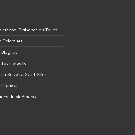
 éthanol Plaisance du Touch
n Colomiers
l Blagnac
 Tournefeuille
 La Salvetat Saint Gilles
l Léguevin
ages du bioéthanol