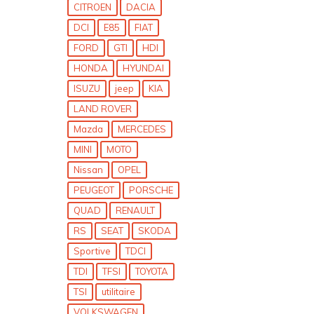
CITROEN
DACIA
DCI
E85
FIAT
FORD
GTI
HDI
HONDA
HYUNDAI
ISUZU
jeep
KIA
LAND ROVER
Mazda
MERCEDES
MINI
MOTO
Nissan
OPEL
PEUGEOT
PORSCHE
QUAD
RENAULT
RS
SEAT
SKODA
Sportive
TDCI
TDI
TFSI
TOYOTA
TSI
utilitaire
VOLKSWAGEN