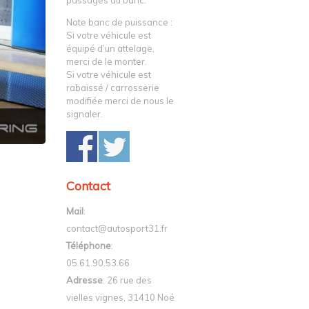
passages au banc.
Note banc de puissance :
Si votre véhicule est
équipé d’un attelage,
merci de le monter.
Si votre véhicule est
rabaissé / carrosserie
modifiée merci de nous le
signaler.
Contact
Mail
:
contact@autosport31.fr
Téléphone
:
05.61.90.53.66
Adresse
: 26 rue des
vielles vignes, 31410 Noé