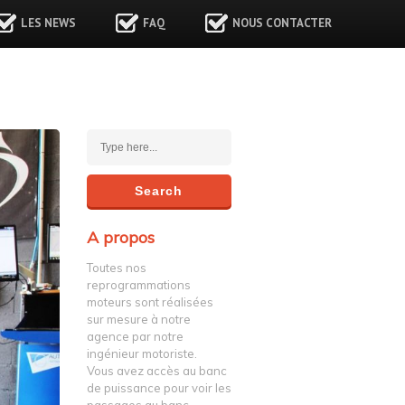
LES NEWS
FAQ
NOUS CONTACTER
A propos
Toutes nos
reprogrammations
moteurs sont réalisées
sur mesure à notre
agence par notre
ingénieur motoriste.
Vous avez accès au banc
de puissance pour voir les