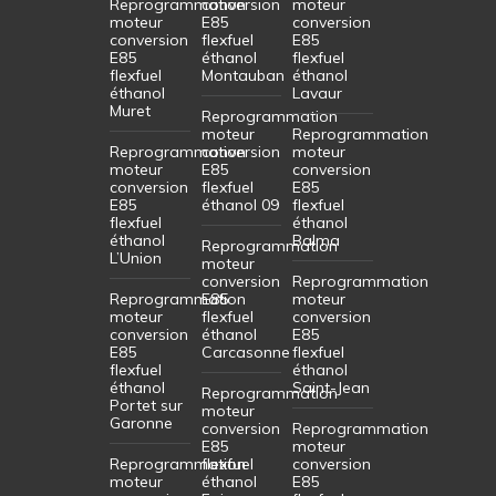
Reprogrammation
conversion
moteur
moteur
E85
conversion
conversion
flexfuel
E85
E85
éthanol
flexfuel
flexfuel
Montauban
éthanol
éthanol
Lavaur
Muret
Reprogrammation
moteur
Reprogrammation
Reprogrammation
conversion
moteur
moteur
E85
conversion
conversion
flexfuel
E85
E85
éthanol 09
flexfuel
flexfuel
éthanol
éthanol
Balma
Reprogrammation
L’Union
moteur
conversion
Reprogrammation
Reprogrammation
E85
moteur
moteur
flexfuel
conversion
conversion
éthanol
E85
E85
Carcasonne
flexfuel
flexfuel
éthanol
éthanol
Saint-Jean
Reprogrammation
Portet sur
moteur
Garonne
conversion
Reprogrammation
E85
moteur
Reprogrammation
flexfuel
conversion
moteur
éthanol
E85