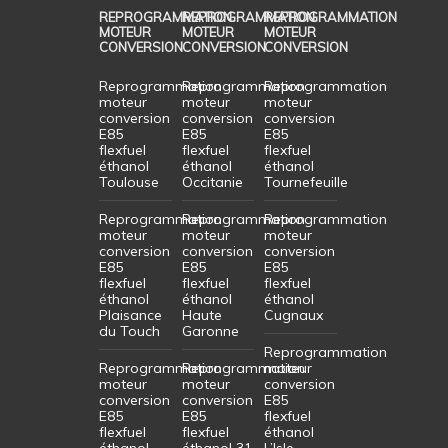
REPROGRAMMATION
REPROGRAMMATION
REPROGRAMMATION
MOTEUR
MOTEUR
MOTEUR
CONVERSION
CONVERSION
CONVERSION
Reprogrammation
Reprogrammation
Reprogrammation
moteur
moteur
moteur
conversion
conversion
conversion
E85
E85
E85
flexfuel
flexfuel
flexfuel
éthanol
éthanol
éthanol
Toulouse
Occitanie
Tournefeuille
Reprogrammation
Reprogrammation
Reprogrammation
moteur
moteur
moteur
conversion
conversion
conversion
E85
E85
E85
flexfuel
flexfuel
flexfuel
éthanol
éthanol
éthanol
Plaisance
Haute
Cugnaux
du Touch
Garonne
Reprogrammation
Reprogrammation
Reprogrammation
moteur
moteur
moteur
conversion
conversion
conversion
E85
E85
E85
flexfuel
flexfuel
flexfuel
éthanol
éthanol
éthanol 31
L’Isle