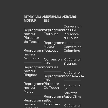
REPROGRAMMATION
REPROGRAMMATION
ETHANOL
MOTEUR
E85
Conversion
Reprogrammation
Reprogrammation
éthanol
moteur
Toulouse
Plaisance
Plaisance
du Touch
du Touch
Reprogrammation
Moteur
Conversion
Reprogrammation
Toulouse
Colomiers
moteur
Narbonne
Conversion
Kit éthanol
E85
Blagnac
Reprogrammation
Toulouse
moteur
Kit éthanol
Blagnac
Reprogrammation
Tournefeuille
E85
Reprogrammation
Plaisance
Kit éthanol
moteur
Du Touch
La
Muret
Salvetat
Reprogrammation
Saint Gilles
Reprogrammation
E85
moteur
Colomiers
Kit éthanol
Toulouse