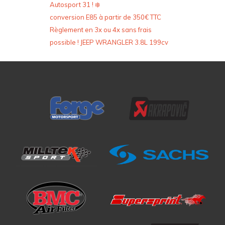
Autosport 31 ! ❄️
conversion E85 à partir de 350€ TTC
Règlement en 3x ou 4x sans frais
possible ! JEEP WRANGLER 3.8L 199cv