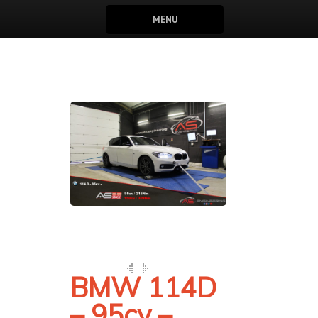
MENU
BMW 114D
– 95cv –