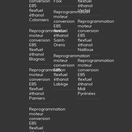
conversion
Foix
flexfuel
E85
éthanol
flexfuel
Verfeil
Reprogrammation
éthanol
moteur
Colomiers
conversion
Reprogrammation
E85
moteur
Reprogrammation
flexfuel
conversion
moteur
éthanol
E85
conversion
Saint-
flexfuel
E85
Orens
éthanol
flexfuel
Nailloux
éthanol
Reprogrammation
Blagnac
moteur
Reprogrammation
conversion
moteur
Reprogrammation
E85
conversion
moteur
flexfuel
E85
conversion
éthanol
flexfuel
E85
Labège
éthanol
flexfuel
Midi
éthanol
Pyrénées
Pamiers
Reprogrammation
moteur
conversion
E85
flexfuel