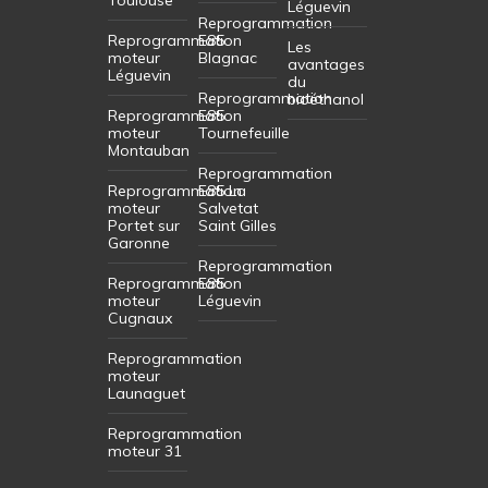
Léguevin
Reprogrammation
Reprogrammation
E85
Les
moteur
Blagnac
avantages
Léguevin
du
Reprogrammation
bioéthanol
Reprogrammation
E85
moteur
Tournefeuille
Montauban
Reprogrammation
Reprogrammation
E85 La
moteur
Salvetat
Portet sur
Saint Gilles
Garonne
Reprogrammation
Reprogrammation
E85
moteur
Léguevin
Cugnaux
Reprogrammation
moteur
Launaguet
Reprogrammation
moteur 31