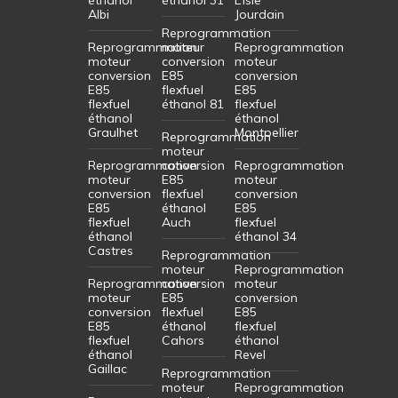
Albi
Jourdain
Reprogrammation
Reprogrammation
moteur
Reprogrammation
moteur
conversion
moteur
conversion
E85
conversion
E85
flexfuel
E85
flexfuel
éthanol 81
flexfuel
éthanol
éthanol
Graulhet
Montpellier
Reprogrammation
moteur
Reprogrammation
conversion
Reprogrammation
moteur
E85
moteur
conversion
flexfuel
conversion
E85
éthanol
E85
flexfuel
Auch
flexfuel
éthanol
éthanol 34
Castres
Reprogrammation
moteur
Reprogrammation
Reprogrammation
conversion
moteur
moteur
E85
conversion
conversion
flexfuel
E85
E85
éthanol
flexfuel
flexfuel
Cahors
éthanol
éthanol
Revel
Gaillac
Reprogrammation
moteur
Reprogrammation