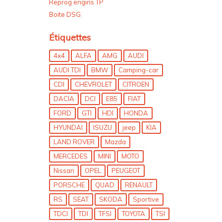
Reprog engins TP
Boite DSG
Étiquettes
4x4
ALFA
AMG
AUDI
AUDI TDI
BMW
Camping-car
CDI
CHEVROLET
CITROEN
DACIA
DCI
E85
FIAT
FORD
GTI
HDI
HONDA
HYUNDAI
ISUZU
jeep
KIA
LAND ROVER
Mazda
MERCEDES
MINI
MOTO
Nissan
OPEL
PEUGEOT
PORSCHE
QUAD
RENAULT
RS
SEAT
SKODA
Sportive
TDCI
TDI
TFSI
TOYOTA
TSI