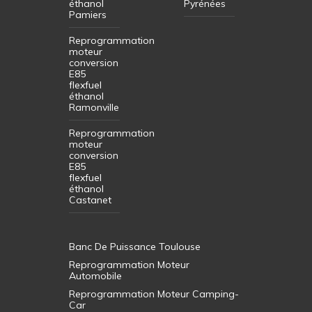
éthanol
Pyrénées
Pamiers
Reprogrammation
moteur
conversion
E85
flexfuel
éthanol
Ramonville
Reprogrammation
moteur
conversion
E85
flexfuel
éthanol
Castanet
Banc De Puissance Toulouse
Reprogrammation Moteur
Automobile
Reprogrammation Moteur Camping-
Car