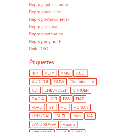
Reprog moto, scooter
Reprog poid lourd
Reprog bateaux, jet ski
Reprog tracteur
Reprog motoneige
Reprog engins TP
Boite DSG
Étiquettes
4x4
ALFA
AMG
AUDI
AUDI TDI
BMW
Camping-car
CDI
CHEVROLET
CITROEN
DACIA
DCI
E85
FIAT
FORD
GTI
HDI
HONDA
HYUNDAI
ISUZU
jeep
KIA
LAND ROVER
Mazda