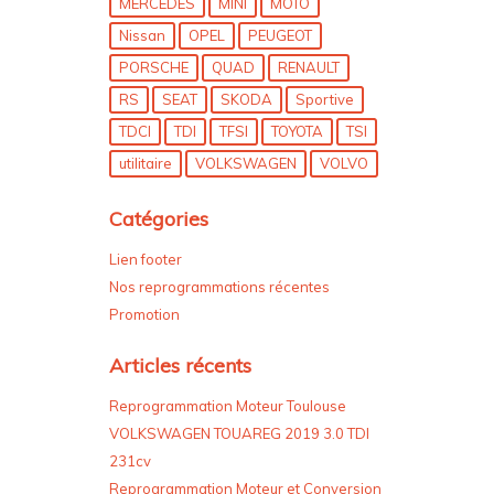
MERCEDES
MINI
MOTO
Nissan
OPEL
PEUGEOT
PORSCHE
QUAD
RENAULT
RS
SEAT
SKODA
Sportive
TDCI
TDI
TFSI
TOYOTA
TSI
utilitaire
VOLKSWAGEN
VOLVO
Catégories
Lien footer
Nos reprogrammations récentes
Promotion
Articles récents
Reprogrammation Moteur Toulouse
VOLKSWAGEN TOUAREG 2019 3.0 TDI
231cv
Reprogrammation Moteur et Conversion