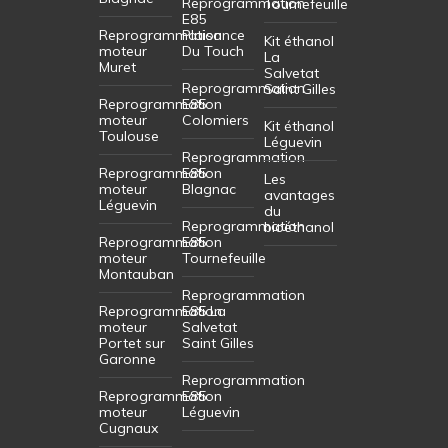
Reprogrammation
Tournefeuille
E85
Reprogrammation
Plaisance
Kit éthanol
moteur
Du Touch
La
Muret
Salvetat
Reprogrammation
Saint Gilles
Reprogrammation
E85
moteur
Colomiers
Kit éthanol
Toulouse
Léguevin
Reprogrammation
Reprogrammation
E85
Les
moteur
Blagnac
avantages
Léguevin
du
Reprogrammation
bioéthanol
Reprogrammation
E85
moteur
Tournefeuille
Montauban
Reprogrammation
Reprogrammation
E85 La
moteur
Salvetat
Portet sur
Saint Gilles
Garonne
Reprogrammation
Reprogrammation
E85
moteur
Léguevin
Cugnaux