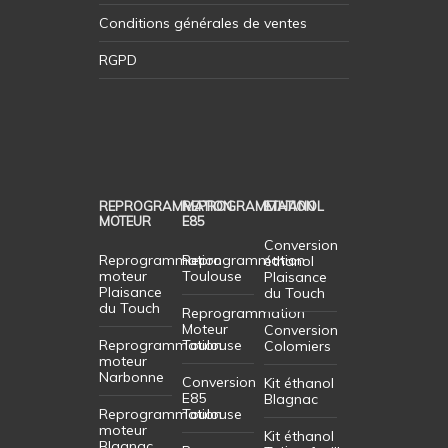
Conditions générales de ventes
RGPD
REPROGRAMMATION
REPROGRAMMATION
ETHANOL
MOTEUR
E85
Conversion
Reprogrammation
Reprogrammation
éthanol
moteur
Toulouse
Plaisance
Plaisance
du Touch
du Touch
Reprogrammation
Moteur
Conversion
Reprogrammation
Toulouse
Colomiers
moteur
Narbonne
Conversion
Kit éthanol
E85
Blagnac
Reprogrammation
Toulouse
moteur
Kit éthanol
Blagnac