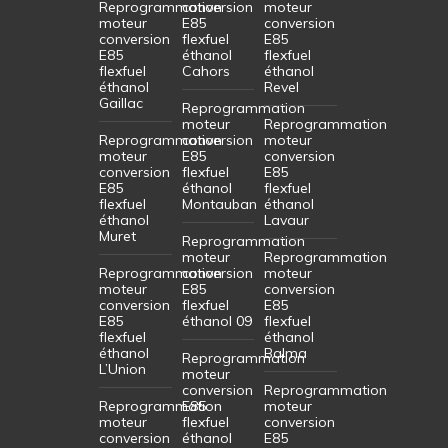
Reprogrammation
conversion
moteur
moteur
E85
conversion
conversion
flexfuel
E85
E85
éthanol
flexfuel
flexfuel
Cahors
éthanol
éthanol
Revel
Gaillac
Reprogrammation
moteur
Reprogrammation
Reprogrammation
conversion
moteur
moteur
E85
conversion
conversion
flexfuel
E85
E85
éthanol
flexfuel
flexfuel
Montauban
éthanol
éthanol
Lavaur
Muret
Reprogrammation
moteur
Reprogrammation
Reprogrammation
conversion
moteur
moteur
E85
conversion
conversion
flexfuel
E85
E85
éthanol 09
flexfuel
flexfuel
éthanol
éthanol
Balma
Reprogrammation
L’Union
moteur
conversion
Reprogrammation
Reprogrammation
E85
moteur
moteur
flexfuel
conversion
conversion
éthanol
E85