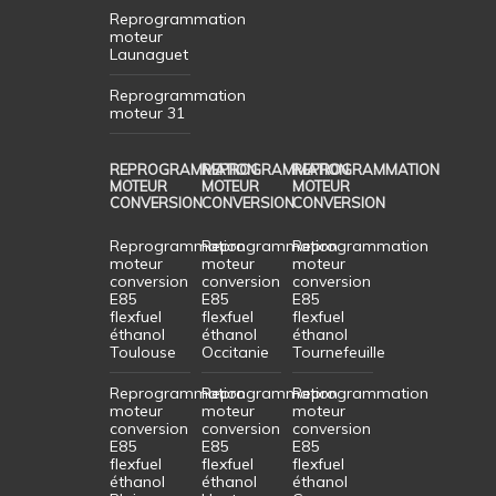
Reprogrammation
moteur
Launaguet
Reprogrammation
moteur 31
REPROGRAMMATION
REPROGRAMMATION
REPROGRAMMATION
MOTEUR
MOTEUR
MOTEUR
CONVERSION
CONVERSION
CONVERSION
Reprogrammation
Reprogrammation
Reprogrammation
moteur
moteur
moteur
conversion
conversion
conversion
E85
E85
E85
flexfuel
flexfuel
flexfuel
éthanol
éthanol
éthanol
Toulouse
Occitanie
Tournefeuille
Reprogrammation
Reprogrammation
Reprogrammation
moteur
moteur
moteur
conversion
conversion
conversion
E85
E85
E85
flexfuel
flexfuel
flexfuel
éthanol
éthanol
éthanol