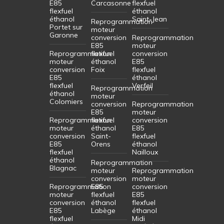
E85
Carcasonne
flexfuel
flexfuel
éthanol
éthanol
Saint-Jean
Reprogrammation
Portet sur
moteur
Garonne
conversion
Reprogrammation
E85
moteur
Reprogrammation
flexfuel
conversion
moteur
éthanol
E85
conversion
Foix
flexfuel
E85
éthanol
flexfuel
Verfeil
Reprogrammation
éthanol
moteur
Colomiers
conversion
Reprogrammation
E85
moteur
Reprogrammation
flexfuel
conversion
moteur
éthanol
E85
conversion
Saint-
flexfuel
E85
Orens
éthanol
flexfuel
Nailloux
éthanol
Reprogrammation
Blagnac
moteur
Reprogrammation
conversion
moteur
Reprogrammation
E85
conversion
moteur
flexfuel
E85
conversion
éthanol
flexfuel
E85
Labège
éthanol
flexfuel
Midi