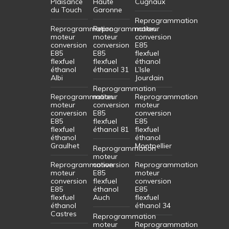
Plaisance
Haute
Cugnaux
du Touch
Garonne
Reprogrammation
Reprogrammation
Reprogrammation
moteur
moteur
moteur
conversion
conversion
conversion
E85
E85
E85
flexfuel
flexfuel
flexfuel
éthanol
éthanol
éthanol 31
L’Isle
Albi
Jourdain
Reprogrammation
Reprogrammation
moteur
Reprogrammation
moteur
conversion
moteur
conversion
E85
conversion
E85
flexfuel
E85
flexfuel
éthanol 81
flexfuel
éthanol
éthanol
Graulhet
Montpellier
Reprogrammation
moteur
Reprogrammation
conversion
Reprogrammation
moteur
E85
moteur
conversion
flexfuel
conversion
E85
éthanol
E85
flexfuel
Auch
flexfuel
éthanol
éthanol 34
Castres
Reprogrammation
moteur
Reprogrammation