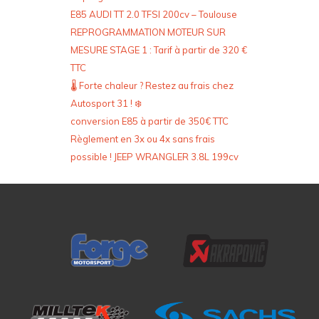
E85 AUDI TT 2.0 TFSI 200cv – Toulouse
REPROGRAMMATION MOTEUR SUR
MESURE STAGE 1 : Tarif à partir de 320 €
TTC
🌡️ Forte chaleur ? Restez au frais chez
Autosport 31 ! ❄️
conversion E85 à partir de 350€ TTC
Règlement en 3x ou 4x sans frais
possible ! JEEP WRANGLER 3.8L 199cv