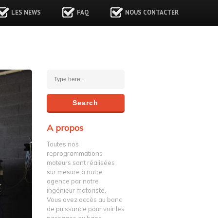
LES NEWS
FAQ
NOUS CONTACTER
A propos
Toutes nos
reprogrammations
moteurs sont réalisées
sur mesure à notre
agence par notre
ingénieur motoriste.
Vous avez accès au banc
de puissance pour voir les