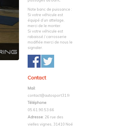
passages au banc.
Note banc de puissance :
Si votre véhicule est
équipé d’un attelage,
merci de le monter.
Si votre véhicule est
rabaissé / carrosserie
modifiée merci de nous le
signaler.
Contact
Mail
:
contact@autosport31.fr
Téléphone
:
05.61.90.53.66
Adresse
: 26 rue des
vielles vignes, 31410 Noé