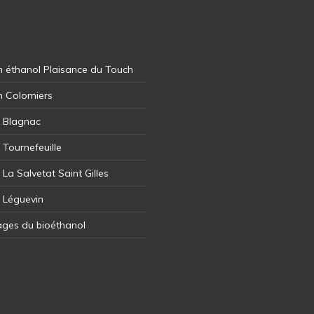
 éthanol Plaisance du Touch
n Colomiers
l Blagnac
 Tournefeuille
 La Salvetat Saint Gilles
l Léguevin
ages du bioéthanol