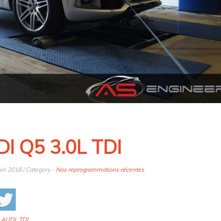
I Q5 3.0L TDI
uin 2018 / Category -
Nos reprogrammations récentes
:
AUDI
,
TDI