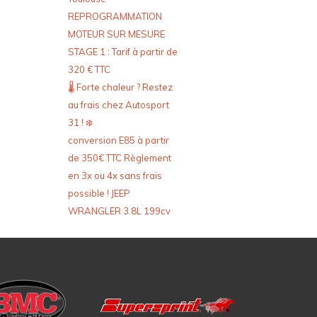
REPROGRAMMATION
MOTEUR SUR MESURE
STAGE 1 : Tarif à partir de
320 € TTC
🌡️ Forte chaleur ? Restez
au frais chez Autosport
31 ! ❄️
conversion E85 à partir
de 350€ TTC Règlement
en 3x ou 4x sans frais
possible ! JEEP
WRANGLER 3.8L 199cv