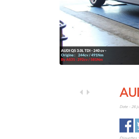
AUD
Date - 26 j
Étiquettes 