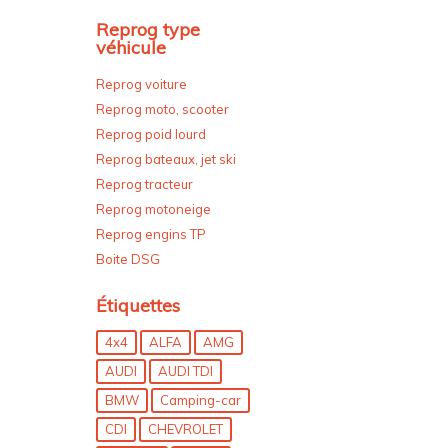
Reprog type
véhicule
Reprog voiture
Reprog moto, scooter
Reprog poid lourd
Reprog bateaux, jet ski
Reprog tracteur
Reprog motoneige
Reprog engins TP
Boite DSG
Étiquettes
4x4
ALFA
AMG
AUDI
AUDI TDI
BMW
Camping-car
CDI
CHEVROLET