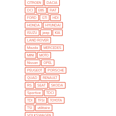
CITROEN
DACIA
DCI
E85
FIAT
FORD
GTI
HDI
HONDA
HYUNDAI
ISUZU
jeep
KIA
LAND ROVER
Mazda
MERCEDES
MINI
MOTO
Nissan
OPEL
PEUGEOT
PORSCHE
QUAD
RENAULT
RS
SEAT
SKODA
Sportive
TDCI
TDI
TFSI
TOYOTA
TSI
utilitaire
VOLKSWAGEN