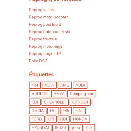
Reprog voiture
Reprog moto, scooter
Reprog poid lourd
Reprog bateaux, jet ski
Reprog tracteur
Reprog motoneige
Reprog engins TP
Boite DSG
Étiquettes
4x4
ALFA
AMG
AUDI
AUDI TDI
BMW
Camping-car
CDI
CHEVROLET
CITROEN
DACIA
DCI
E85
FIAT
FORD
GTI
HDI
HONDA
HYUNDAI
ISUZU
jeep
KIA