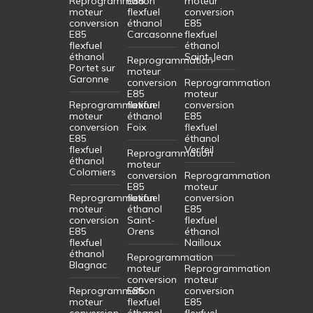
Reprogrammation
E85
moteur
moteur
flexfuel
conversion
conversion
éthanol
E85
E85
Carcasonne
flexfuel
flexfuel
éthanol
éthanol
Saint-Jean
Reprogrammation
Portet sur
moteur
Garonne
conversion
Reprogrammation
E85
moteur
Reprogrammation
flexfuel
conversion
moteur
éthanol
E85
conversion
Foix
flexfuel
E85
éthanol
flexfuel
Verfeil
Reprogrammation
éthanol
moteur
Colomiers
conversion
Reprogrammation
E85
moteur
Reprogrammation
flexfuel
conversion
moteur
éthanol
E85
conversion
Saint-
flexfuel
E85
Orens
éthanol
flexfuel
Nailloux
éthanol
Reprogrammation
Blagnac
moteur
Reprogrammation
conversion
moteur
Reprogrammation
E85
conversion
moteur
flexfuel
E85
conversion
éthanol
flexfuel