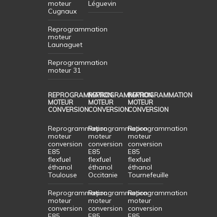
moteur
Léguevin
Cugnaux
Reprogrammation
moteur
Launaguet
Reprogrammation
moteur 31
REPROGRAMMATION
REPROGRAMMATION
REPROGRAMMATION
MOTEUR
MOTEUR
MOTEUR
CONVERSION
CONVERSION
CONVERSION
Reprogrammation
Reprogrammation
Reprogrammation
moteur
moteur
moteur
conversion
conversion
conversion
E85
E85
E85
flexfuel
flexfuel
flexfuel
éthanol
éthanol
éthanol
Toulouse
Occitanie
Tournefeuille
Reprogrammation
Reprogrammation
Reprogrammation
moteur
moteur
moteur
conversion
conversion
conversion
E85
E85
E85