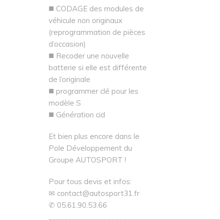
◼️ CODAGE des modules de
véhicule non originaux
(reprogrammation de pièces
d’occasion)
◼️ Recoder une nouvelle
batterie si elle est différente
de l’originale
◼️ programmer clé pour les
modèle S
◼️ Génération cid
Et bien plus encore dans le
Pole Développement du
Groupe AUTOSPORT !
Pour tous devis et infos:
✉ contact@autosport31.fr
✆ 05.61.90.53.66
___________________________________________