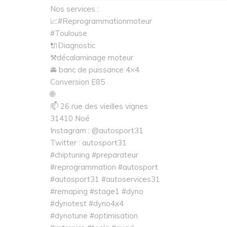
Nos services :
📈#Reprogrammationmoteur
#Toulouse
🔌Diagnostic
⚒décalaminage moteur
🚘 banc de puissance 4×4
Conversion E85
🌐
📫 26 rue des vieilles vignes
31410 Noé
Instagram : @autosport31
Twitter : autosport31
#chiptuning #preparateur
#reprogrammation #autosport
#autosport31 #autoservices31
#remaping #stage1 #dyno
#dynotest #dyno4x4
#dynotune #optimisation