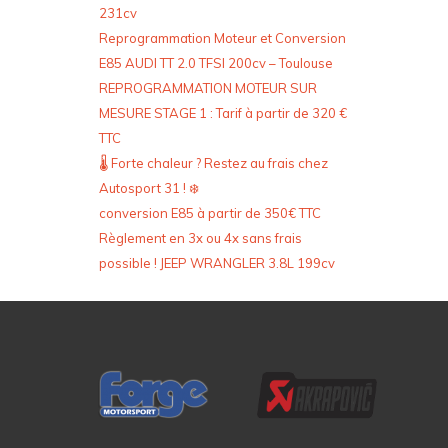
231cv
Reprogrammation Moteur et Conversion
E85 AUDI TT 2.0 TFSI 200cv – Toulouse
REPROGRAMMATION MOTEUR SUR
MESURE STAGE 1 : Tarif à partir de 320 €
TTC
🌡️ Forte chaleur ? Restez au frais chez
Autosport 31 ! ❄️
conversion E85 à partir de 350€ TTC
Règlement en 3x ou 4x sans frais
possible ! JEEP WRANGLER 3.8L 199cv