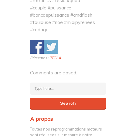
#rotronics #tesla #quad
#couple #puissance
#bancdepuissance #cmdflash
#toulouse #noe #midipyrenees
#codage
Étiquettes :
TESLA
Comments are closed.
A propos
Toutes nos reprogrammations moteurs
sont réalisées sur mesure à notre