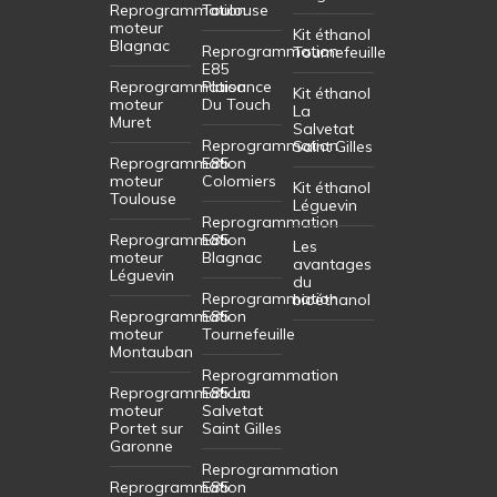
Reprogrammation
Toulouse
moteur
Kit éthanol
Blagnac
Reprogrammation
Tournefeuille
E85
Reprogrammation
Plaisance
Kit éthanol
moteur
Du Touch
La
Muret
Salvetat
Reprogrammation
Saint Gilles
Reprogrammation
E85
moteur
Colomiers
Kit éthanol
Toulouse
Léguevin
Reprogrammation
Reprogrammation
E85
Les
moteur
Blagnac
avantages
Léguevin
du
Reprogrammation
bioéthanol
Reprogrammation
E85
moteur
Tournefeuille
Montauban
Reprogrammation
Reprogrammation
E85 La
moteur
Salvetat
Portet sur
Saint Gilles
Garonne
Reprogrammation
Reprogrammation
E85