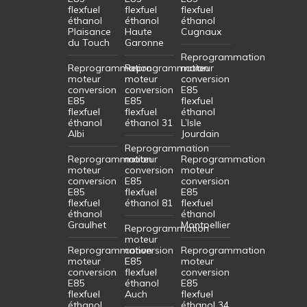
flexfuel
flexfuel
flexfuel
éthanol
éthanol
éthanol
Plaisance
Haute
Cugnaux
du Touch
Garonne
Reprogrammation
Reprogrammation
Reprogrammation
moteur
moteur
moteur
conversion
conversion
conversion
E85
E85
E85
flexfuel
flexfuel
flexfuel
éthanol
éthanol
éthanol 31
L’Isle
Albi
Jourdain
Reprogrammation
Reprogrammation
moteur
Reprogrammation
moteur
conversion
moteur
conversion
E85
conversion
E85
flexfuel
E85
flexfuel
éthanol 81
flexfuel
éthanol
éthanol
Graulhet
Montpellier
Reprogrammation
moteur
Reprogrammation
conversion
Reprogrammation
moteur
E85
moteur
conversion
flexfuel
conversion
E85
éthanol
E85
flexfuel
Auch
flexfuel
éthanol
éthanol 34