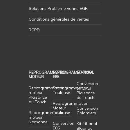
Solutions Probleme vanne EGR
Conditions générales de ventes
RGPD
REPROGRAMMATION
REPROGRAMMATION
ETHANOL
MOTEUR
E85
Conversion
Reprogrammation
Reprogrammation
éthanol
moteur
Toulouse
Plaisance
Plaisance
du Touch
du Touch
Reprogrammation
Moteur
Conversion
Reprogrammation
Toulouse
Colomiers
moteur
Narbonne
Conversion
Kit éthanol
E85
Blagnac