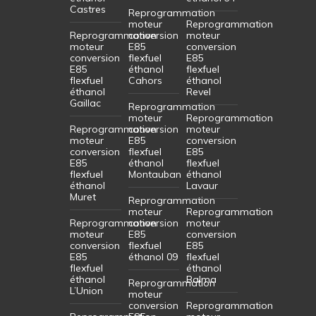
Castres
Reprogrammation
moteur
Reprogrammation
Reprogrammation
conversion
moteur
moteur
E85
conversion
conversion
flexfuel
E85
E85
éthanol
flexfuel
flexfuel
Cahors
éthanol
éthanol
Revel
Gaillac
Reprogrammation
moteur
Reprogrammation
Reprogrammation
conversion
moteur
moteur
E85
conversion
conversion
flexfuel
E85
E85
éthanol
flexfuel
flexfuel
Montauban
éthanol
éthanol
Lavaur
Muret
Reprogrammation
moteur
Reprogrammation
Reprogrammation
conversion
moteur
moteur
E85
conversion
conversion
flexfuel
E85
E85
éthanol 09
flexfuel
flexfuel
éthanol
éthanol
Balma
Reprogrammation
L’Union
moteur
conversion
Reprogrammation