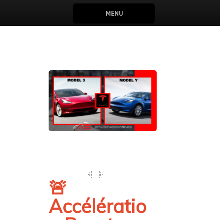
MENU
🚨
Accélératio