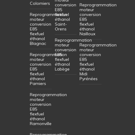
moteur
Colomiers
conversion
Reprogrammation
E85
moteur
Reprogrammation
flexfuel
conversion
moteur
éthanol
E85
conversion
Saint-
flexfuel
E85
Orens
éthanol
flexfuel
Nailloux
éthanol
Reprogrammation
Blagnac
moteur
Reprogrammation
conversion
moteur
Reprogrammation
E85
conversion
moteur
flexfuel
E85
conversion
éthanol
flexfuel
E85
Labège
éthanol
flexfuel
Midi
éthanol
Pyrénées
Pamiers
Reprogrammation
moteur
conversion
E85
flexfuel
éthanol
Ramonville
Reprogrammation