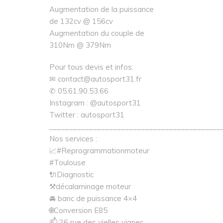
Augmentation de la puissance
de 132cv @ 156cv
Augmentation du couple de
310Nm @ 379Nm
Pour tous devis et infos:
✉ contact@autosport31.fr
✆ 05.61.90.53.66
Instagram : @autosport31
Twitter : autosport31
___________________________________________
Nos services :
📈#Reprogrammationmoteur
#Toulouse
🔌Diagnostic
⚒décalaminage moteur
🚘 banc de puissance 4×4
🌐Conversion E85
📫 26 rue des vielles vignes