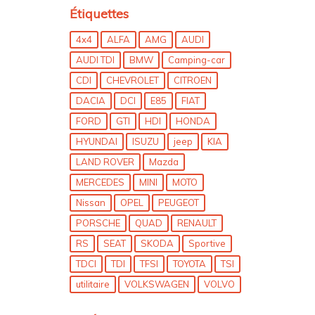
Étiquettes
4x4
ALFA
AMG
AUDI
AUDI TDI
BMW
Camping-car
CDI
CHEVROLET
CITROEN
DACIA
DCI
E85
FIAT
FORD
GTI
HDI
HONDA
HYUNDAI
ISUZU
jeep
KIA
LAND ROVER
Mazda
MERCEDES
MINI
MOTO
Nissan
OPEL
PEUGEOT
PORSCHE
QUAD
RENAULT
RS
SEAT
SKODA
Sportive
TDCI
TDI
TFSI
TOYOTA
TSI
utilitaire
VOLKSWAGEN
VOLVO