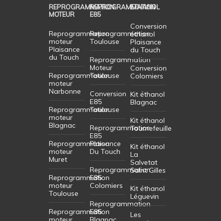
REPROGRAMMATION
REPROGRAMMATION
ETHANOL
MOTEUR
E85
Conversion
Reprogrammation
Reprogrammation
éthanol
moteur
Toulouse
Plaisance
Plaisance
du Touch
du Touch
Reprogrammation
Moteur
Conversion
Reprogrammation
Toulouse
Colomiers
moteur
Narbonne
Conversion
Kit éthanol
E85
Blagnac
Reprogrammation
Toulouse
moteur
Kit éthanol
Blagnac
Reprogrammation
Tournefeuille
E85
Reprogrammation
Plaisance
Kit éthanol
moteur
Du Touch
La
Muret
Salvetat
Reprogrammation
Saint Gilles
Reprogrammation
E85
moteur
Colomiers
Kit éthanol
Toulouse
Léguevin
Reprogrammation
Reprogrammation
E85
Les
moteur
Blagnac