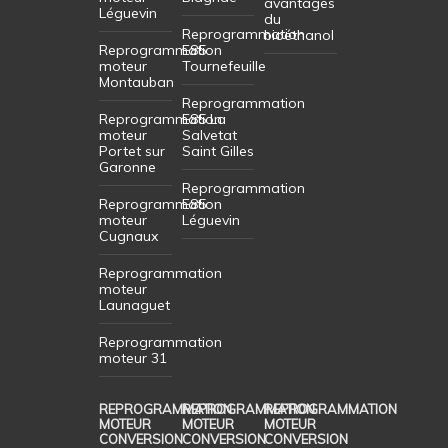
avantages
Léguevin
du
Reprogrammation
bioéthanol
Reprogrammation
E85
moteur
Tournefeuille
Montauban
Reprogrammation
Reprogrammation
E85 La
moteur
Salvetat
Portet sur
Saint Gilles
Garonne
Reprogrammation
Reprogrammation
E85
moteur
Léguevin
Cugnaux
Reprogrammation
moteur
Launaguet
Reprogrammation
moteur 31
REPROGRAMMATION
REPROGRAMMATION
REPROGRAMMATION
MOTEUR
MOTEUR
MOTEUR
CONVERSION
CONVERSION
CONVERSION