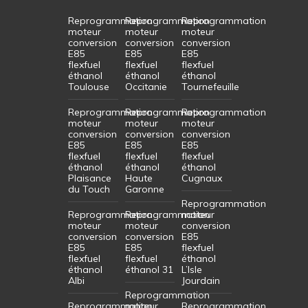
Reprogrammation
Reprogrammation
Reprogrammation
moteur
moteur
moteur
conversion
conversion
conversion
E85
E85
E85
flexfuel
flexfuel
flexfuel
éthanol
éthanol
éthanol
Toulouse
Occitanie
Tournefeuille
Reprogrammation
Reprogrammation
Reprogrammation
moteur
moteur
moteur
conversion
conversion
conversion
E85
E85
E85
flexfuel
flexfuel
flexfuel
éthanol
éthanol
éthanol
Plaisance
Haute
Cugnaux
du Touch
Garonne
Reprogrammation
Reprogrammation
Reprogrammation
moteur
moteur
moteur
conversion
conversion
conversion
E85
E85
E85
flexfuel
flexfuel
flexfuel
éthanol
éthanol
éthanol 31
L’Isle
Albi
Jourdain
Reprogrammation
Reprogrammation
moteur
Reprogrammation