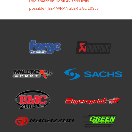
Règlement en 3x ou 4x sans frais
possible ! JEEP WRANGLER 3.8L 199cv