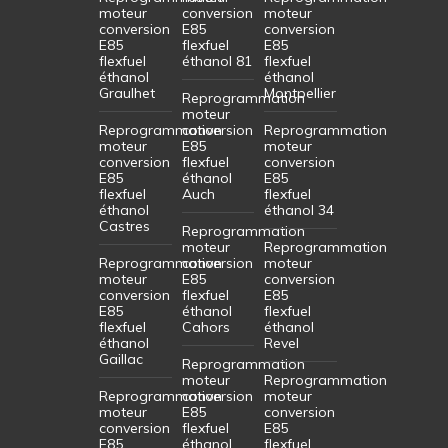
moteur
conversion
moteur
conversion
E85
conversion
E85
flexfuel
E85
flexfuel
éthanol 81
flexfuel
éthanol
éthanol
Graulhet
Montpellier
Reprogrammation
moteur
Reprogrammation
conversion
Reprogrammation
moteur
E85
moteur
conversion
flexfuel
conversion
E85
éthanol
E85
flexfuel
Auch
flexfuel
éthanol
éthanol 34
Castres
Reprogrammation
moteur
Reprogrammation
Reprogrammation
conversion
moteur
moteur
E85
conversion
conversion
flexfuel
E85
E85
éthanol
flexfuel
flexfuel
Cahors
éthanol
éthanol
Revel
Gaillac
Reprogrammation
moteur
Reprogrammation
Reprogrammation
conversion
moteur
moteur
E85
conversion
conversion
flexfuel
E85
E85
éthanol
flexfuel