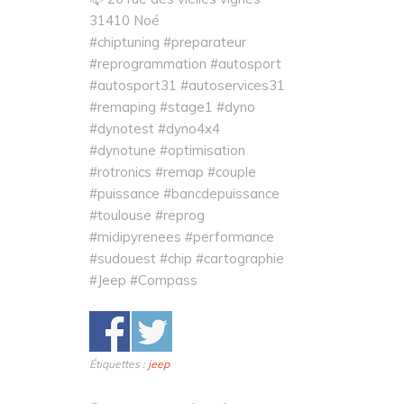
31410 Noé
#chiptuning #preparateur
#reprogrammation #autosport
#autosport31 #autoservices31
#remaping #stage1 #dyno
#dynotest #dyno4x4
#dynotune #optimisation
#rotronics #remap #couple
#puissance #bancdepuissance
#toulouse #reprog
#midipyrenees #performance
#sudouest #chip #cartographie
#Jeep #Compass
Étiquettes :
jeep