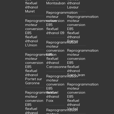
flexfuel
Montauban
éthanol
éthanol
Lavaur
Muret
Reprogrammation
moteur
Reprogrammation
Reprogrammation
conversion
moteur
moteur
E85
conversion
conversion
flexfuel
E85
E85
éthanol 09
flexfuel
flexfuel
éthanol
éthanol
Balma
Reprogrammation
L’Union
moteur
conversion
Reprogrammation
Reprogrammation
E85
moteur
moteur
flexfuel
conversion
conversion
éthanol
E85
E85
Carcasonne
flexfuel
flexfuel
éthanol
éthanol
Saint-Jean
Reprogrammation
Portet sur
moteur
Garonne
conversion
Reprogrammation
E85
moteur
Reprogrammation
flexfuel
conversion
moteur
éthanol
E85
conversion
Foix
flexfuel
E85
éthanol
flexfuel
Verfeil
Reprogrammation
éthanol