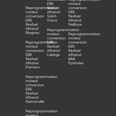
E85
moteur
Reprogrammation
flexfuel
conversion
moteur
éthanol
E85
conversion
Saint-
flexfuel
E85
Orens
éthanol
flexfuel
Nailloux
éthanol
Reprogrammation
Blagnac
moteur
Reprogrammation
conversion
moteur
Reprogrammation
E85
conversion
moteur
flexfuel
E85
conversion
éthanol
flexfuel
E85
Labège
éthanol
flexfuel
Midi
éthanol
Pyrénées
Pamiers
Reprogrammation
moteur
conversion
E85
flexfuel
éthanol
Ramonville
Reprogrammation
moteur