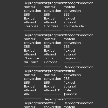
Reprogrammation
Reprogrammation
Reprogrammation
moteur
moteur
moteur
conversion
conversion
conversion
E85
E85
E85
flexfuel
flexfuel
flexfuel
éthanol
éthanol
éthanol
Toulouse
Occitanie
Tournefeuille
Reprogrammation
Reprogrammation
Reprogrammation
moteur
moteur
moteur
conversion
conversion
conversion
E85
E85
E85
flexfuel
flexfuel
flexfuel
éthanol
éthanol
éthanol
Plaisance
Haute
Cugnaux
du Touch
Garonne
Reprogrammation
Reprogrammation
Reprogrammation
moteur
moteur
moteur
conversion
conversion
conversion
E85
E85
E85
flexfuel
flexfuel
flexfuel
éthanol
éthanol
éthanol 31
L’Isle
Albi
Jourdain
Reprogrammation
Reprogrammation
moteur
Reprogrammation
moteur
conversion
moteur