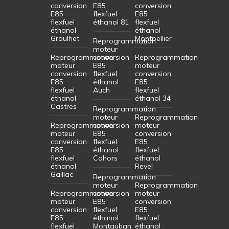
conversion
E85
conversion
E85
flexfuel
E85
flexfuel
éthanol 81
flexfuel
éthanol
éthanol
Graulhet
Montpellier
Reprogrammation
moteur
Reprogrammation
conversion
Reprogrammation
moteur
E85
moteur
conversion
flexfuel
conversion
E85
éthanol
E85
flexfuel
Auch
flexfuel
éthanol
éthanol 34
Castres
Reprogrammation
moteur
Reprogrammation
Reprogrammation
conversion
moteur
moteur
E85
conversion
conversion
flexfuel
E85
E85
éthanol
flexfuel
flexfuel
Cahors
éthanol
éthanol
Revel
Gaillac
Reprogrammation
moteur
Reprogrammation
Reprogrammation
conversion
moteur
moteur
E85
conversion
conversion
flexfuel
E85
E85
éthanol
flexfuel
flexfuel
Montauban
éthanol