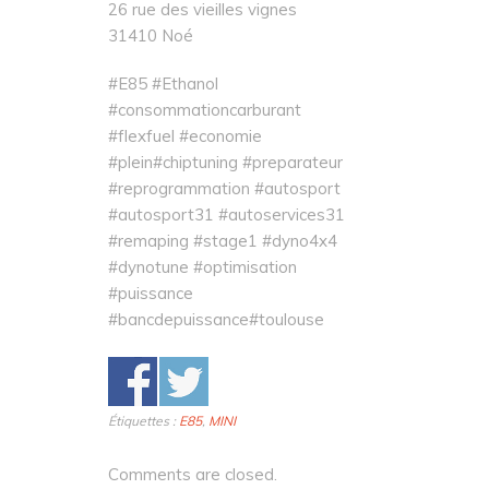
26 rue des vieilles vignes
31410 Noé
#E85 #Ethanol
#consommationcarburant
#flexfuel #economie
#plein#chiptuning #preparateur
#reprogrammation #autosport
#autosport31 #autoservices31
#remaping #stage1 #dyno4x4
#dynotune #optimisation
#puissance
#bancdepuissance#toulouse
Étiquettes :
E85
,
MINI
Comments are closed.