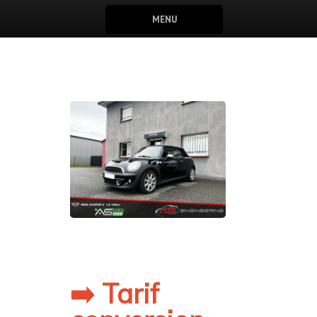
MENU
➡️ Tarif