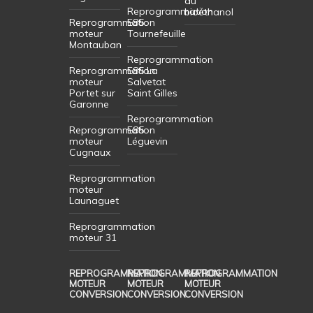
du
Reprogrammation
bioéthanol
Reprogrammation
E85
moteur
Tournefeuille
Montauban
Reprogrammation
Reprogrammation
E85 La
moteur
Salvetat
Portet sur
Saint Gilles
Garonne
Reprogrammation
Reprogrammation
E85
moteur
Léguevin
Cugnaux
Reprogrammation
moteur
Launaguet
Reprogrammation
moteur 31
REPROGRAMMATION
REPROGRAMMATION
REPROGRAMMATION
MOTEUR
MOTEUR
MOTEUR
CONVERSION
CONVERSION
CONVERSION