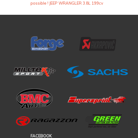
possible ! JEEP WRANGLER 3.8L 199cv
FACEBOOK