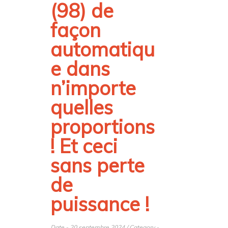
(98) de
façon
automatiqu
e dans
n’importe
quelles
proportions
! Et ceci
sans perte
de
puissance !
Date - 20 septembre 2024 / Category -