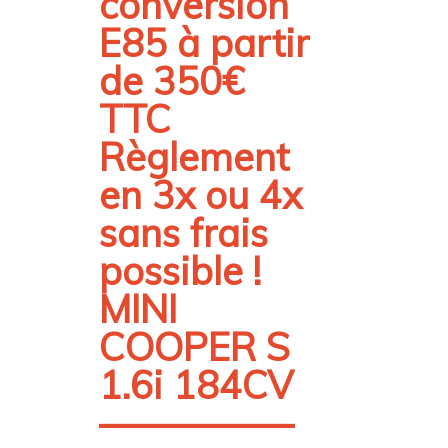
conversion
E85 à partir
de 350€
TTC
Règlement
en 3x ou 4x
sans frais
possible !
MINI
COOPER S
1.6i 184CV
—————