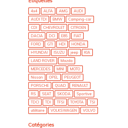
Étiquettes
4x4
ALFA
AMG
AUDI
AUDI TDI
BMW
Camping-car
CDI
CHEVROLET
CITROEN
DACIA
DCI
E85
FIAT
FORD
GTI
HDI
HONDA
HYUNDAI
ISUZU
jeep
KIA
LAND ROVER
Mazda
MERCEDES
MINI
MOTO
Nissan
OPEL
PEUGEOT
PORSCHE
QUAD
RENAULT
RS
SEAT
SKODA
Sportive
TDCI
TDI
TFSI
TOYOTA
TSI
utilitaire
VOLKSWAGEN
VOLVO
Catégories