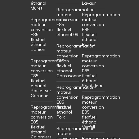
éthanol
Lavaur
Muret
Reprogrammation
moteur
Reprogrammation
Reprogrammation
conversion
moteur
moteur
E85
conversion
conversion
flexfuel
E85
E85
éthanol 09
flexfuel
flexfuel
éthanol
éthanol
Balma
Reprogrammation
L’Union
moteur
conversion
Reprogrammation
Reprogrammation
E85
moteur
moteur
flexfuel
conversion
conversion
éthanol
E85
E85
Carcasonne
flexfuel
flexfuel
éthanol
éthanol
Saint-Jean
Reprogrammation
Portet sur
moteur
Garonne
conversion
Reprogrammation
E85
moteur
Reprogrammation
flexfuel
conversion
moteur
éthanol
E85
conversion
Foix
flexfuel
E85
éthanol
flexfuel
Verfeil
Reprogrammation
éthanol
moteur
Colomiers
conversion
Reprogrammation