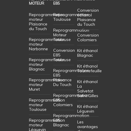
MOTEUR
E85
Conversion
Reprogrammation
Reprogrammation
éthanol
moteur
Toulouse
Plaisance
Plaisance
du Touch
du Touch
Reprogrammation
Moteur
Conversion
Reprogrammation
Toulouse
Colomiers
moteur
Narbonne
Conversion
Kit éthanol
E85
Blagnac
Reprogrammation
Toulouse
moteur
Kit éthanol
Blagnac
Reprogrammation
Tournefeuille
E85
Reprogrammation
Plaisance
Kit éthanol
moteur
Du Touch
La
Muret
Salvetat
Reprogrammation
Saint Gilles
Reprogrammation
E85
moteur
Colomiers
Kit éthanol
Toulouse
Léguevin
Reprogrammation
Reprogrammation
E85
Les
moteur
Blagnac
avantages
Léguevin