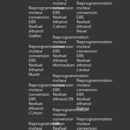
moteur
Reprogrammation
Reprogrammation
conversion
moteur
moteur
E85
conversion
conversion
flexfuel
E85
E85
éthanol
flexfuel
flexfuel
Cahors
éthanol
éthanol
Revel
Gaillac
Reprogrammation
moteur
Reprogrammation
Reprogrammation
conversion
moteur
moteur
E85
conversion
conversion
flexfuel
E85
E85
éthanol
flexfuel
flexfuel
Montauban
éthanol
éthanol
Lavaur
Muret
Reprogrammation
moteur
Reprogrammation
Reprogrammation
conversion
moteur
moteur
E85
conversion
conversion
flexfuel
E85
E85
éthanol 09
flexfuel
flexfuel
éthanol
éthanol
Balma
Reprogrammation
L’Union
moteur
conversion
Reprogrammation
Reprogrammation
E85
moteur
moteur
flexfuel
conversion