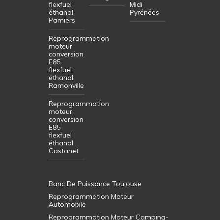
flexfuel
Midi
éthanol
Pyrénées
Pamiers
Reprogrammation
moteur
conversion
E85
flexfuel
éthanol
Ramonville
Reprogrammation
moteur
conversion
E85
flexfuel
éthanol
Castanet
Banc De Puissance Toulouse
Reprogrammation Moteur
Automobile
Reprogrammation Moteur Camping-