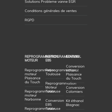
Solutions Probleme vanne EGR
Conditions générales de ventes
RGPD
REPROGRAMMATION
REPROGRAMMATION
ETHANOL
MOTEUR
E85
Conversion
Reprogrammation
Reprogrammation
éthanol
moteur
Toulouse
Plaisance
Plaisance
du Touch
du Touch
Reprogrammation
Moteur
Conversion
Reprogrammation
Toulouse
Colomiers
moteur
Narbonne
Conversion
Kit éthanol
E85
Blagnac
Reprogrammation
Toulouse