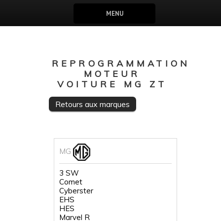
MENU
REPROGRAMMATION
MOTEUR
VOITURE MG ZT
Retours aux marques
MG
3 SW
Comet
Cyberster
EHS
HES
Marvel R