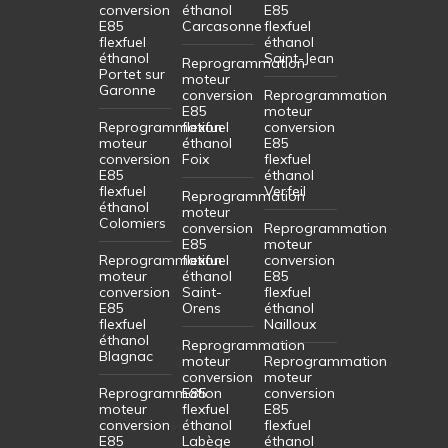
conversion
éthanol
E85
E85
Carcasonne
flexfuel
flexfuel
éthanol
éthanol
Saint-Jean
Reprogrammation
Portet sur
moteur
Garonne
conversion
Reprogrammation
E85
moteur
Reprogrammation
flexfuel
conversion
moteur
éthanol
E85
conversion
Foix
flexfuel
E85
éthanol
flexfuel
Verfeil
Reprogrammation
éthanol
moteur
Colomiers
conversion
Reprogrammation
E85
moteur
Reprogrammation
flexfuel
conversion
moteur
éthanol
E85
conversion
Saint-
flexfuel
E85
Orens
éthanol
flexfuel
Nailloux
éthanol
Reprogrammation
Blagnac
moteur
Reprogrammation
conversion
moteur
Reprogrammation
E85
conversion
moteur
flexfuel
E85
conversion
éthanol
flexfuel
E85
Labège
éthanol