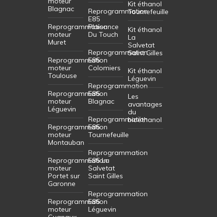
moteur
Kit éthanol
Blagnac
Reprogrammation
Tournefeuille
E85
Reprogrammation
Plaisance
Kit éthanol
moteur
Du Touch
La
Muret
Salvetat
Reprogrammation
Saint Gilles
Reprogrammation
E85
moteur
Colomiers
Kit éthanol
Toulouse
Léguevin
Reprogrammation
Reprogrammation
E85
Les
moteur
Blagnac
avantages
Léguevin
du
Reprogrammation
bioéthanol
Reprogrammation
E85
moteur
Tournefeuille
Montauban
Reprogrammation
Reprogrammation
E85 La
moteur
Salvetat
Portet sur
Saint Gilles
Garonne
Reprogrammation
Reprogrammation
E85
moteur
Léguevin
Cugnaux