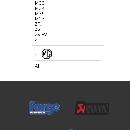
MG3
MG4
MG5
MG7
ZR
ZS
ZS EV
ZT
ZT
All