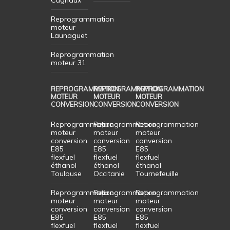
Reprogrammation
moteur
Launaguet
Reprogrammation
moteur 31
REPROGRAMMATION
REPROGRAMMATION
REPROGRAMMATION
MOTEUR
MOTEUR
MOTEUR
CONVERSION
CONVERSION
CONVERSION
Reprogrammation
Reprogrammation
Reprogrammation
moteur
moteur
moteur
conversion
conversion
conversion
E85
E85
E85
flexfuel
flexfuel
flexfuel
éthanol
éthanol
éthanol
Toulouse
Occitanie
Tournefeuille
Reprogrammation
Reprogrammation
Reprogrammation
moteur
moteur
moteur
conversion
conversion
conversion
E85
E85
E85
flexfuel
flexfuel
flexfuel