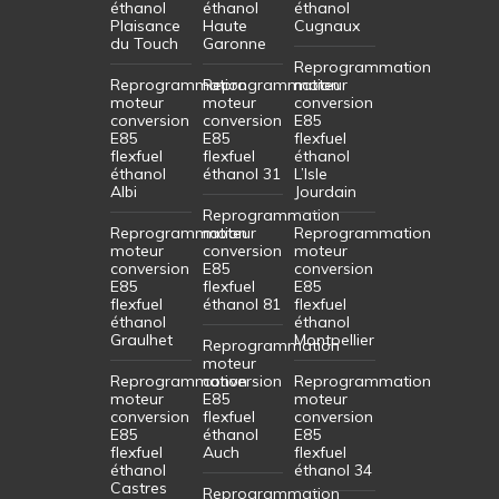
éthanol
éthanol
éthanol
Plaisance
Haute
Cugnaux
du Touch
Garonne
Reprogrammation
Reprogrammation
Reprogrammation
moteur
moteur
moteur
conversion
conversion
conversion
E85
E85
E85
flexfuel
flexfuel
flexfuel
éthanol
éthanol
éthanol 31
L’Isle
Albi
Jourdain
Reprogrammation
Reprogrammation
moteur
Reprogrammation
moteur
conversion
moteur
conversion
E85
conversion
E85
flexfuel
E85
flexfuel
éthanol 81
flexfuel
éthanol
éthanol
Graulhet
Montpellier
Reprogrammation
moteur
Reprogrammation
conversion
Reprogrammation
moteur
E85
moteur
conversion
flexfuel
conversion
E85
éthanol
E85
flexfuel
Auch
flexfuel
éthanol
éthanol 34
Castres
Reprogrammation