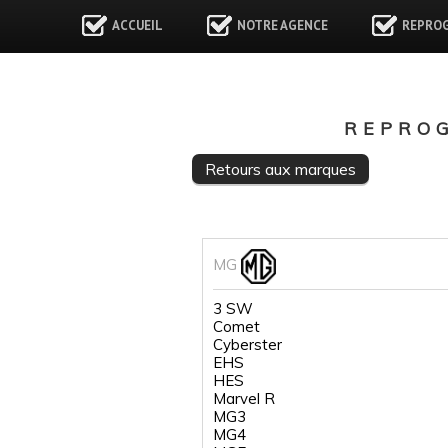
ACCUEIL
NOTRE AGENCE
REPRO
REPRO
Retours aux marques
MG
3 SW
Comet
Cyberster
EHS
HES
Marvel R
MG3
MG4