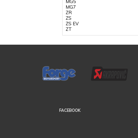
MG5
MG7
ZR
ZS
ZS EV
ZT
FACEBOOK