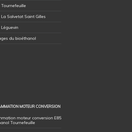
 Tournefeuille
 La Salvetat Saint Gilles
l Léguevin
ages du bioéthanol
MMATION MOTEUR CONVERSION
mation moteur conversion E85
hanol Tournefeuille