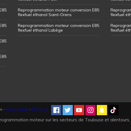
E85
Reprogrammation moteur conversion E85
Reprogram
flexfuel éthanol Saint-Orens
flexfuel ét
E85
Reprogrammation moteur conversion E85
Reprogram
flexfuel éthanol Labège
flexfuel é
E85
E85
és -
Mentions légales
-
Plan de site
programmation moteur sur les secteurs de Toulouse et alentours,