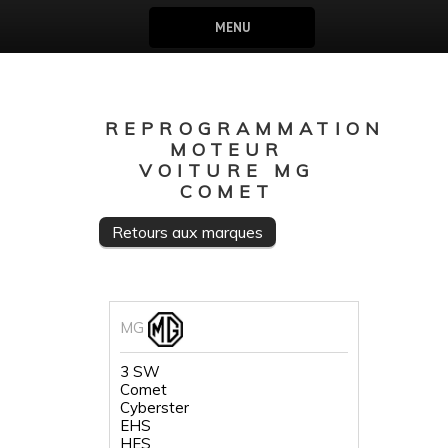
MENU
REPROGRAMMATION
MOTEUR
VOITURE MG
COMET
Retours aux marques
MG
3 SW
Comet
Cyberster
EHS
HES