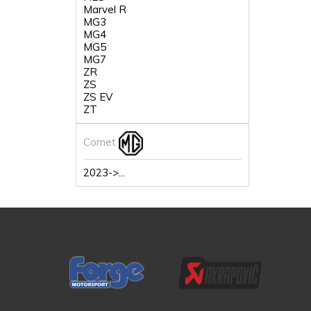
Marvel R
MG3
MG4
MG5
MG7
ZR
ZS
ZS EV
ZT
Comet
2023->...