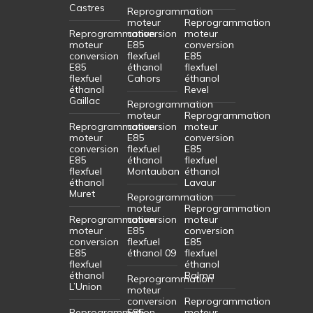
Castres
Reprogrammation
moteur
Reprogrammation
Reprogrammation
conversion
moteur
moteur
E85
conversion
conversion
flexfuel
E85
E85
éthanol
flexfuel
flexfuel
Cahors
éthanol
éthanol
Revel
Gaillac
Reprogrammation
moteur
Reprogrammation
Reprogrammation
conversion
moteur
moteur
E85
conversion
conversion
flexfuel
E85
E85
éthanol
flexfuel
flexfuel
Montauban
éthanol
éthanol
Lavaur
Muret
Reprogrammation
moteur
Reprogrammation
Reprogrammation
conversion
moteur
moteur
E85
conversion
conversion
flexfuel
E85
E85
éthanol 09
flexfuel
flexfuel
éthanol
éthanol
Balma
Reprogrammation
L’Union
moteur
conversion
Reprogrammation
Reprogrammation
E85
moteur