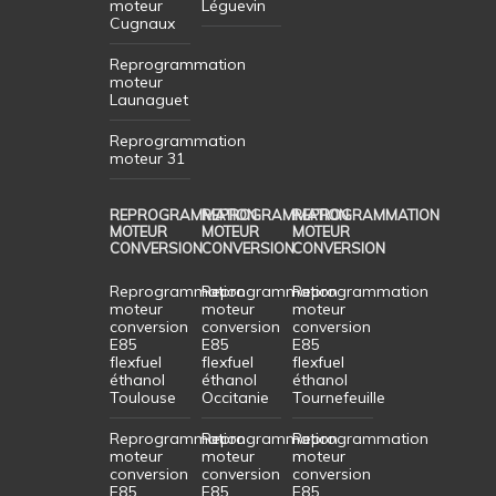
moteur
Léguevin
Cugnaux
Reprogrammation
moteur
Launaguet
Reprogrammation
moteur 31
REPROGRAMMATION
REPROGRAMMATION
REPROGRAMMATION
MOTEUR
MOTEUR
MOTEUR
CONVERSION
CONVERSION
CONVERSION
Reprogrammation
Reprogrammation
Reprogrammation
moteur
moteur
moteur
conversion
conversion
conversion
E85
E85
E85
flexfuel
flexfuel
flexfuel
éthanol
éthanol
éthanol
Toulouse
Occitanie
Tournefeuille
Reprogrammation
Reprogrammation
Reprogrammation
moteur
moteur
moteur
conversion
conversion
conversion
E85
E85
E85