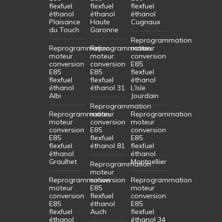
flexfuel
flexfuel
flexfuel
éthanol
éthanol
éthanol
Plaisance
Haute
Cugnaux
du Touch
Garonne
Reprogrammation
Reprogrammation
Reprogrammation
moteur
moteur
moteur
conversion
conversion
conversion
E85
E85
E85
flexfuel
flexfuel
flexfuel
éthanol
éthanol
éthanol 31
L’Isle
Albi
Jourdain
Reprogrammation
Reprogrammation
moteur
Reprogrammation
moteur
conversion
moteur
conversion
E85
conversion
E85
flexfuel
E85
flexfuel
éthanol 81
flexfuel
éthanol
éthanol
Graulhet
Montpellier
Reprogrammation
moteur
Reprogrammation
conversion
Reprogrammation
moteur
E85
moteur
conversion
flexfuel
conversion
E85
éthanol
E85
flexfuel
Auch
flexfuel
éthanol
éthanol 34