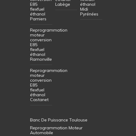
E85
Labège
éthanol
flexfuel
Midi
éthanol
Pyrénées
Pamiers
Reprogrammation
moteur
conversion
E85
flexfuel
éthanol
Ramonville
Reprogrammation
moteur
conversion
E85
flexfuel
éthanol
Castanet
Banc De Puissance Toulouse
Reprogrammation Moteur
Automobile