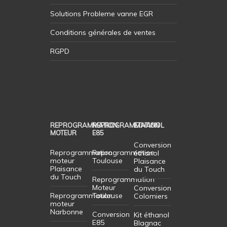
Solutions Probleme vanne EGR
Conditions générales de ventes
RGPD
REPROGRAMMATION
REPROGRAMMATION
ETHANOL
MOTEUR
E85
Conversion
Reprogrammation
Reprogrammation
éthanol
moteur
Toulouse
Plaisance
Plaisance
du Touch
du Touch
Reprogrammation
Moteur
Conversion
Reprogrammation
Toulouse
Colomiers
moteur
Narbonne
Conversion
Kit éthanol
E85
Blagnac