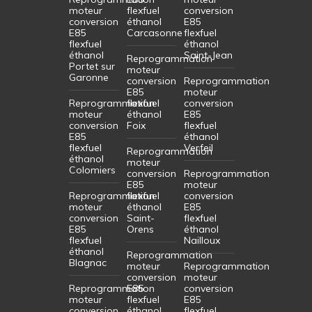
moteur
flexfuel
conversion
conversion
éthanol
E85
E85
Carcasonne
flexfuel
flexfuel
éthanol
éthanol
Saint-Jean
Reprogrammation
Portet sur
moteur
Garonne
conversion
Reprogrammation
E85
moteur
Reprogrammation
flexfuel
conversion
moteur
éthanol
E85
conversion
Foix
flexfuel
E85
éthanol
flexfuel
Verfeil
Reprogrammation
éthanol
moteur
Colomiers
conversion
Reprogrammation
E85
moteur
Reprogrammation
flexfuel
conversion
moteur
éthanol
E85
conversion
Saint-
flexfuel
E85
Orens
éthanol
flexfuel
Nailloux
éthanol
Reprogrammation
Blagnac
moteur
Reprogrammation
conversion
moteur
Reprogrammation
E85
conversion
moteur
flexfuel
E85
conversion
éthanol
flexfuel