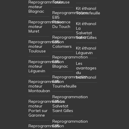
Reprogrammation
Toulouse
moteur
Kit éthanol
Blagnac
Reprogrammation
Tournefeuille
E85
Reprogrammation
Plaisance
Kit éthanol
moteur
Du Touch
La
Muret
Salvetat
Reprogrammation
Saint Gilles
Reprogrammation
E85
moteur
Colomiers
Kit éthanol
Toulouse
Léguevin
Reprogrammation
Reprogrammation
E85
Les
moteur
Blagnac
avantages
Léguevin
du
Reprogrammation
bioéthanol
Reprogrammation
E85
moteur
Tournefeuille
Montauban
Reprogrammation
Reprogrammation
E85 La
moteur
Salvetat
Portet sur
Saint Gilles
Garonne
Reprogrammation
Reprogrammation
E85