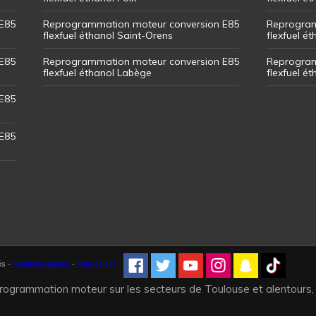
E85
Reprogrammation moteur conversion E85
Reprogram
flexfuel éthanol Saint-Orens
flexfuel ét
E85
Reprogrammation moteur conversion E85
Reprogram
flexfuel éthanol Labège
flexfuel é
E85
E85
és -
Mentions légales
-
Plan de site
programmation moteur sur les secteurs de Toulouse et alentours,