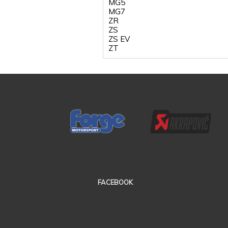
MG5
MG7
ZR
ZS
ZS EV
ZT
FACEBOOK