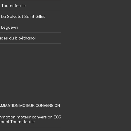
 Tournefeuille
 La Salvetat Saint Gilles
l Léguevin
ages du bioéthanol
MMATION MOTEUR CONVERSION
mation moteur conversion E85
hanol Tournefeuille