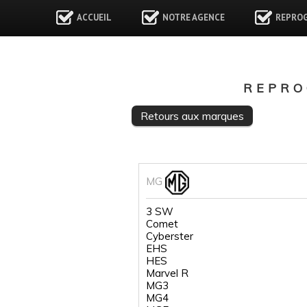
ACCUEIL
NOTRE AGENCE
REPRO
REPRO
Retours aux marques
MG
3 SW
Comet
Cyberster
EHS
HES
Marvel R
MG3
MG4