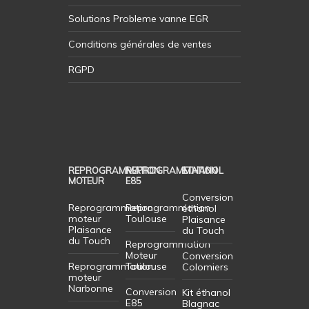
Solutions Probleme vanne EGR
Conditions générales de ventes
RGPD
REPROGRAMMATION
REPROGRAMMATION
ETHANOL
MOTEUR
E85
Conversion
Reprogrammation
Reprogrammation
éthanol
moteur
Toulouse
Plaisance
Plaisance
du Touch
du Touch
Reprogrammation
Moteur
Conversion
Reprogrammation
Toulouse
Colomiers
moteur
Narbonne
Conversion
Kit éthanol
E85
Blagnac