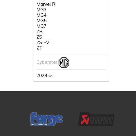
Marvel R
MG3
MG4
MG5
MG7
ZR
ZS
ZS EV
ZT
Cyberster
2024->...