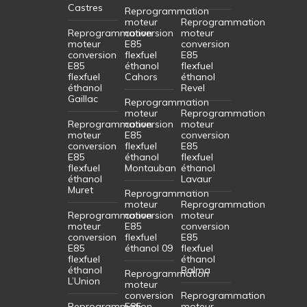
Castres
Reprogrammation
moteur
Reprogrammation
Reprogrammation
conversion
moteur
moteur
E85
conversion
conversion
flexfuel
E85
E85
éthanol
flexfuel
flexfuel
Cahors
éthanol
éthanol
Revel
Gaillac
Reprogrammation
moteur
Reprogrammation
Reprogrammation
conversion
moteur
moteur
E85
conversion
conversion
flexfuel
E85
E85
éthanol
flexfuel
flexfuel
Montauban
éthanol
éthanol
Lavaur
Muret
Reprogrammation
moteur
Reprogrammation
Reprogrammation
conversion
moteur
moteur
E85
conversion
conversion
flexfuel
E85
E85
éthanol 09
flexfuel
flexfuel
éthanol
éthanol
Balma
Reprogrammation
L’Union
moteur
conversion
Reprogrammation
Reprogrammation
E85
moteur