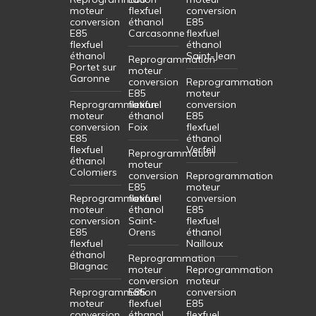
moteur
flexfuel
conversion
conversion
éthanol
E85
E85
Carcasonne
flexfuel
flexfuel
éthanol
éthanol
Saint-Jean
Reprogrammation
Portet sur
moteur
Garonne
conversion
Reprogrammation
E85
moteur
Reprogrammation
flexfuel
conversion
moteur
éthanol
E85
conversion
Foix
flexfuel
E85
éthanol
flexfuel
Verfeil
Reprogrammation
éthanol
moteur
Colomiers
conversion
Reprogrammation
E85
moteur
Reprogrammation
flexfuel
conversion
moteur
éthanol
E85
conversion
Saint-
flexfuel
E85
Orens
éthanol
flexfuel
Nailloux
éthanol
Reprogrammation
Blagnac
moteur
Reprogrammation
conversion
moteur
Reprogrammation
E85
conversion
moteur
flexfuel
E85
conversion
éthanol
flexfuel