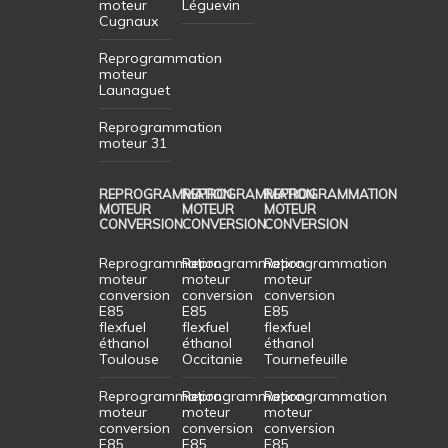
moteur
Léguevin
Cugnaux
Reprogrammation
moteur
Launaguet
Reprogrammation
moteur 31
REPROGRAMMATION
REPROGRAMMATION
REPROGRAMMATION
MOTEUR
MOTEUR
MOTEUR
CONVERSION
CONVERSION
CONVERSION
Reprogrammation
Reprogrammation
Reprogrammation
moteur
moteur
moteur
conversion
conversion
conversion
E85
E85
E85
flexfuel
flexfuel
flexfuel
éthanol
éthanol
éthanol
Toulouse
Occitanie
Tournefeuille
Reprogrammation
Reprogrammation
Reprogrammation
moteur
moteur
moteur
conversion
conversion
conversion
E85
E85
E85