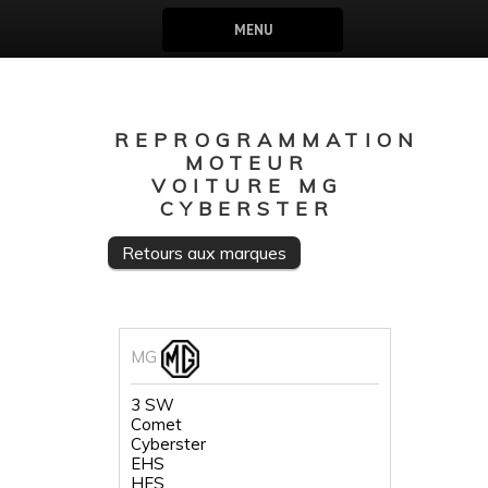
MENU
REPROGRAMMATION
MOTEUR
VOITURE MG
CYBERSTER
Retours aux marques
MG
3 SW
Comet
Cyberster
EHS
HES