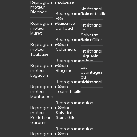
Reprogrammation
Toulouse
moteur
Kit éthanol
Blagnac
Reprogrammation
Tournefeuille
E85
Reprogrammation
Plaisance
Kit éthanol
moteur
Du Touch
La
Muret
Salvetat
Reprogrammation
Saint Gilles
Reprogrammation
E85
moteur
Colomiers
Kit éthanol
Toulouse
Léguevin
Reprogrammation
Reprogrammation
E85
Les
moteur
Blagnac
avantages
Léguevin
du
Reprogrammation
bioéthanol
Reprogrammation
E85
moteur
Tournefeuille
Montauban
Reprogrammation
Reprogrammation
E85 La
moteur
Salvetat
Portet sur
Saint Gilles
Garonne
Reprogrammation
Reprogrammation
E85