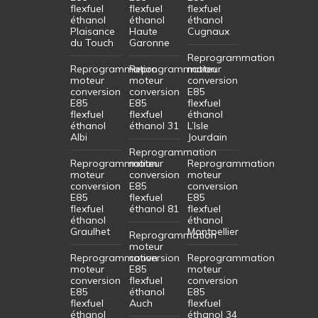
flexfuel
flexfuel
flexfuel
éthanol
éthanol
éthanol
Plaisance
Haute
Cugnaux
du Touch
Garonne
Reprogrammation
Reprogrammation
Reprogrammation
moteur
moteur
moteur
conversion
conversion
conversion
E85
E85
E85
flexfuel
flexfuel
flexfuel
éthanol
éthanol
éthanol 31
L’Isle
Albi
Jourdain
Reprogrammation
Reprogrammation
moteur
Reprogrammation
moteur
conversion
moteur
conversion
E85
conversion
E85
flexfuel
E85
flexfuel
éthanol 81
flexfuel
éthanol
éthanol
Graulhet
Montpellier
Reprogrammation
moteur
Reprogrammation
conversion
Reprogrammation
moteur
E85
moteur
conversion
flexfuel
conversion
E85
éthanol
E85
flexfuel
Auch
flexfuel
éthanol
éthanol 34