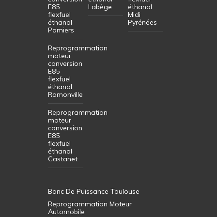
E85
Labège
éthanol
flexfuel
Midi
éthanol
Pyrénées
Pamiers
Reprogrammation
moteur
conversion
E85
flexfuel
éthanol
Ramonville
Reprogrammation
moteur
conversion
E85
flexfuel
éthanol
Castanet
Banc De Puissance Toulouse
Reprogrammation Moteur
Automobile