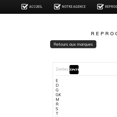
ACCUEIL
NOTRE AGENCE
REPRO
REPRO
Retours aux marques
Zontes
E
D
G
GK
M
R
S
T