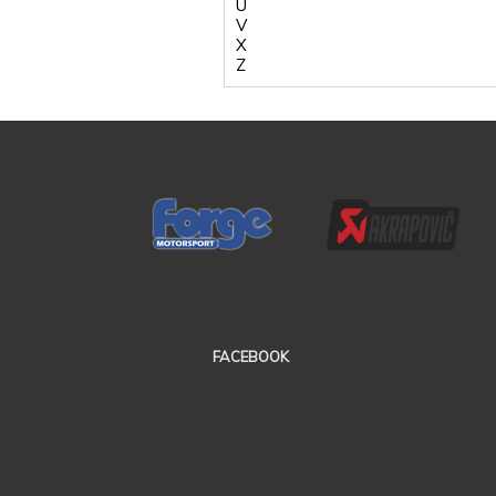
U
V
X
Z
FACEBOOK