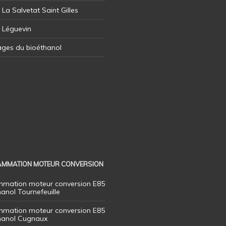
 La Salvetat Saint Gilles
l Léguevin
ages du bioéthanol
MMATION MOTEUR CONVERSION
mation moteur conversion E85
hanol Tournefeuille
mation moteur conversion E85
thanol Cugnaux