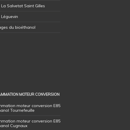
 La Salvetat Saint Gilles
l Léguevin
ages du bioéthanol
MMATION MOTEUR CONVERSION
mation moteur conversion E85
hanol Tournefeuille
mation moteur conversion E85
thanol Cugnaux