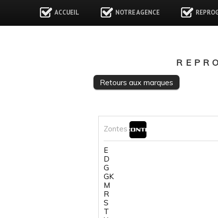
ACCUEIL
NOTRE AGENCE
REPRO
REPR
Retours aux marques
Zontes
E
D
G
GK
M
R
S
T