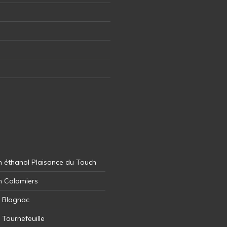
 éthanol Plaisance du Touch
n Colomiers
l Blagnac
 Tournefeuille