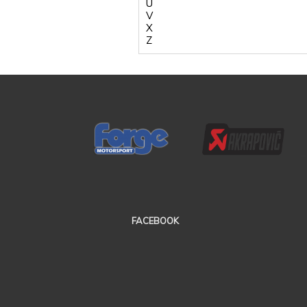
U
V
X
Z
FACEBOOK