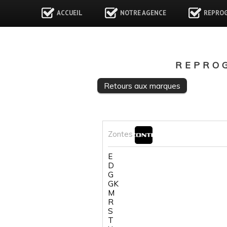
ACCUEIL
NOTRE AGENCE
REPRO
REPRO
Retours aux marques
Zontes
E
D
G
GK
M
R
S
T