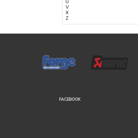
U
V
X
Z
FACEBOOK