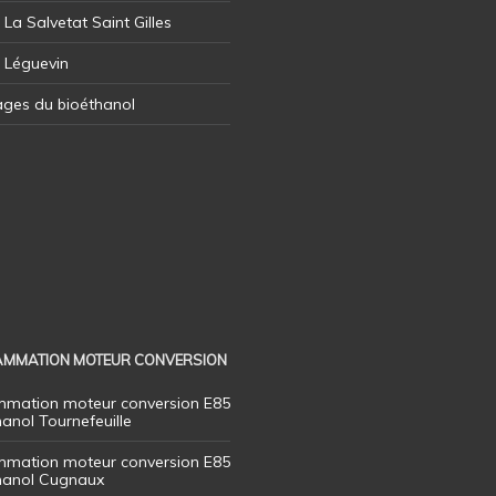
 La Salvetat Saint Gilles
l Léguevin
ages du bioéthanol
MMATION MOTEUR CONVERSION
mation moteur conversion E85
hanol Tournefeuille
mation moteur conversion E85
thanol Cugnaux