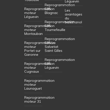
Léguevin
Reprogrammation
Reprogrammation
E85
Les
moteur
Blagnac
avantages
Léguevin
du
Reprogrammation
bioéthanol
Reprogrammation
E85
moteur
Tournefeuille
Montauban
Reprogrammation
Reprogrammation
E85 La
moteur
Salvetat
Portet sur
Saint Gilles
Garonne
Reprogrammation
Reprogrammation
E85
moteur
Léguevin
Cugnaux
Reprogrammation
moteur
Launaguet
Reprogrammation
moteur 31