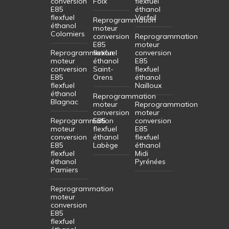
conversion
Foix
flexfuel
E85
éthanol
flexfuel
Verfeil
Reprogrammation
éthanol
moteur
Colomiers
conversion
Reprogrammation
E85
moteur
Reprogrammation
flexfuel
conversion
moteur
éthanol
E85
conversion
Saint-
flexfuel
E85
Orens
éthanol
flexfuel
Nailloux
éthanol
Reprogrammation
Blagnac
moteur
Reprogrammation
conversion
moteur
Reprogrammation
E85
conversion
moteur
flexfuel
E85
conversion
éthanol
flexfuel
E85
Labège
éthanol
flexfuel
Midi
éthanol
Pyrénées
Pamiers
Reprogrammation
moteur
conversion
E85
flexfuel