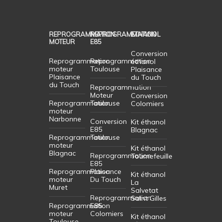
REPROGRAMMATION
REPROGRAMMATION
ETHANOL
MOTEUR
E85
Conversion
Reprogrammation
Reprogrammation
éthanol
moteur
Toulouse
Plaisance
Plaisance
du Touch
du Touch
Reprogrammation
Moteur
Conversion
Reprogrammation
Toulouse
Colomiers
moteur
Narbonne
Conversion
Kit éthanol
E85
Blagnac
Reprogrammation
Toulouse
moteur
Kit éthanol
Blagnac
Reprogrammation
Tournefeuille
E85
Reprogrammation
Plaisance
Kit éthanol
moteur
Du Touch
La
Muret
Salvetat
Reprogrammation
Saint Gilles
Reprogrammation
E85
moteur
Colomiers
Kit éthanol
Toulouse