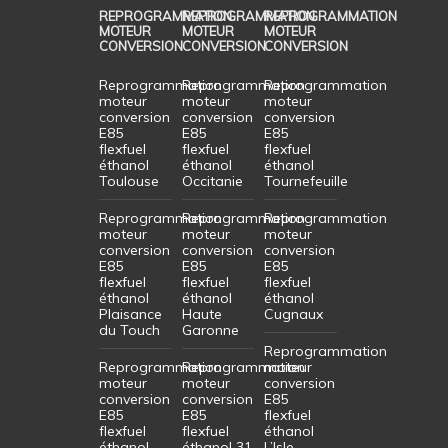
REPROGRAMMATION
REPROGRAMMATION
REPROGRAMMATION
MOTEUR
MOTEUR
MOTEUR
CONVERSION
CONVERSION
CONVERSION
Reprogrammation
Reprogrammation
Reprogrammation
moteur
moteur
moteur
conversion
conversion
conversion
E85
E85
E85
flexfuel
flexfuel
flexfuel
éthanol
éthanol
éthanol
Toulouse
Occitanie
Tournefeuille
Reprogrammation
Reprogrammation
Reprogrammation
moteur
moteur
moteur
conversion
conversion
conversion
E85
E85
E85
flexfuel
flexfuel
flexfuel
éthanol
éthanol
éthanol
Plaisance
Haute
Cugnaux
du Touch
Garonne
Reprogrammation
Reprogrammation
Reprogrammation
moteur
moteur
moteur
conversion
conversion
conversion
E85
E85
E85
flexfuel
flexfuel
flexfuel
éthanol
éthanol
éthanol 31
L’Isle