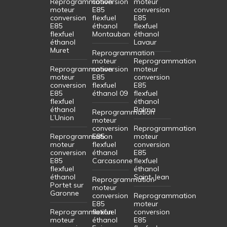
Reprogrammation
conversion
moteur
moteur
E85
conversion
conversion
flexfuel
E85
E85
éthanol
flexfuel
flexfuel
Montauban
éthanol
éthanol
Lavaur
Muret
Reprogrammation
moteur
Reprogrammation
Reprogrammation
conversion
moteur
moteur
E85
conversion
conversion
flexfuel
E85
E85
éthanol 09
flexfuel
flexfuel
éthanol
éthanol
Balma
Reprogrammation
L’Union
moteur
conversion
Reprogrammation
Reprogrammation
E85
moteur
moteur
flexfuel
conversion
conversion
éthanol
E85
E85
Carcasonne
flexfuel
flexfuel
éthanol
éthanol
Saint-Jean
Reprogrammation
Portet sur
moteur
Garonne
conversion
Reprogrammation
E85
moteur
Reprogrammation
flexfuel
conversion
moteur
éthanol
E85