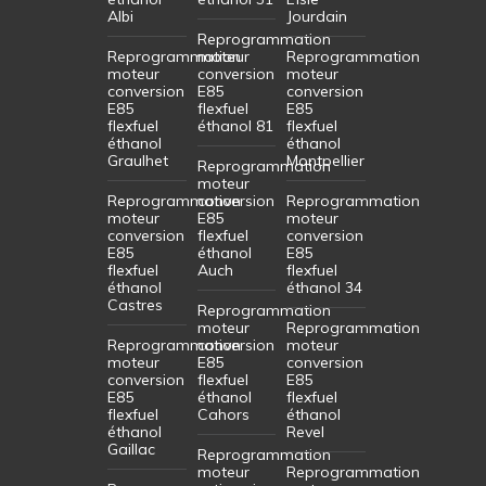
Albi
Jourdain
Reprogrammation
Reprogrammation
moteur
Reprogrammation
moteur
conversion
moteur
conversion
E85
conversion
E85
flexfuel
E85
flexfuel
éthanol 81
flexfuel
éthanol
éthanol
Graulhet
Montpellier
Reprogrammation
moteur
Reprogrammation
conversion
Reprogrammation
moteur
E85
moteur
conversion
flexfuel
conversion
E85
éthanol
E85
flexfuel
Auch
flexfuel
éthanol
éthanol 34
Castres
Reprogrammation
moteur
Reprogrammation
Reprogrammation
conversion
moteur
moteur
E85
conversion
conversion
flexfuel
E85
E85
éthanol
flexfuel
flexfuel
Cahors
éthanol
éthanol
Revel
Gaillac
Reprogrammation
moteur
Reprogrammation