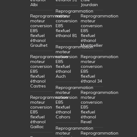
Albi
Jourdain
Reprogrammation
Reprogrammation
moteur
Reprogrammation
moteur
conversion
moteur
conversion
E85
conversion
E85
flexfuel
E85
flexfuel
éthanol 81
flexfuel
éthanol
éthanol
Graulhet
Montpellier
Reprogrammation
moteur
Reprogrammation
conversion
Reprogrammation
moteur
E85
moteur
conversion
flexfuel
conversion
E85
éthanol
E85
flexfuel
Auch
flexfuel
éthanol
éthanol 34
Castres
Reprogrammation
moteur
Reprogrammation
Reprogrammation
conversion
moteur
moteur
E85
conversion
conversion
flexfuel
E85
E85
éthanol
flexfuel
flexfuel
Cahors
éthanol
éthanol
Revel
Gaillac
Reprogrammation
moteur
Reprogrammation