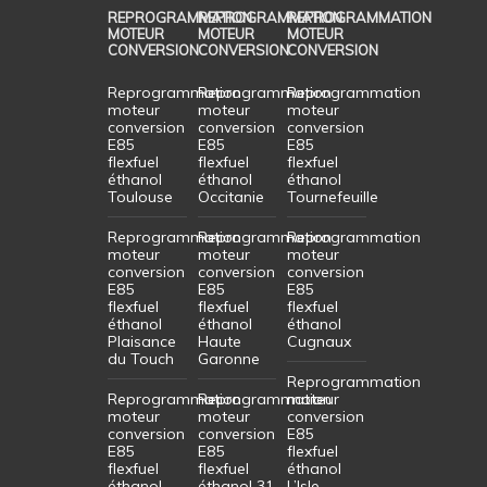
REPROGRAMMATION
REPROGRAMMATION
REPROGRAMMATION
MOTEUR
MOTEUR
MOTEUR
CONVERSION
CONVERSION
CONVERSION
Reprogrammation
Reprogrammation
Reprogrammation
moteur
moteur
moteur
conversion
conversion
conversion
E85
E85
E85
flexfuel
flexfuel
flexfuel
éthanol
éthanol
éthanol
Toulouse
Occitanie
Tournefeuille
Reprogrammation
Reprogrammation
Reprogrammation
moteur
moteur
moteur
conversion
conversion
conversion
E85
E85
E85
flexfuel
flexfuel
flexfuel
éthanol
éthanol
éthanol
Plaisance
Haute
Cugnaux
du Touch
Garonne
Reprogrammation
Reprogrammation
Reprogrammation
moteur
moteur
moteur
conversion
conversion
conversion
E85
E85
E85
flexfuel
flexfuel
flexfuel
éthanol
éthanol
éthanol 31
L’Isle