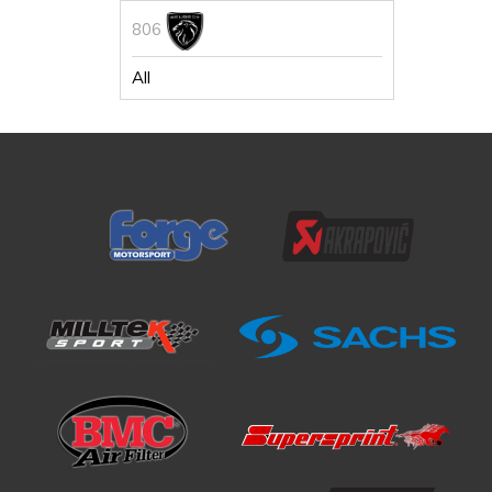
806
All