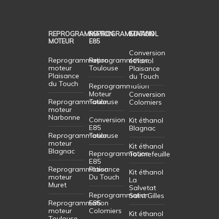
REPROGRAMMATION
REPROGRAMMATION
ETHANOL
MOTEUR
E85
Conversion
Reprogrammation
Reprogrammation
éthanol
moteur
Toulouse
Plaisance
Plaisance
du Touch
du Touch
Reprogrammation
Moteur
Conversion
Reprogrammation
Toulouse
Colomiers
moteur
Narbonne
Conversion
Kit éthanol
E85
Blagnac
Reprogrammation
Toulouse
moteur
Kit éthanol
Blagnac
Reprogrammation
Tournefeuille
E85
Reprogrammation
Plaisance
Kit éthanol
moteur
Du Touch
La
Muret
Salvetat
Reprogrammation
Saint Gilles
Reprogrammation
E85
moteur
Colomiers
Kit éthanol
Toulouse