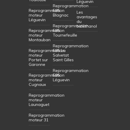
Léguevin
Reprogrammation
Reprogrammation
E85
Les
moteur
Blagnac
avantages
Léguevin
du
Reprogrammation
bioéthanol
Reprogrammation
E85
moteur
Tournefeuille
Montauban
Reprogrammation
Reprogrammation
E85 La
moteur
Salvetat
Portet sur
Saint Gilles
Garonne
Reprogrammation
Reprogrammation
E85
moteur
Léguevin
Cugnaux
Reprogrammation
moteur
Launaguet
Reprogrammation
moteur 31