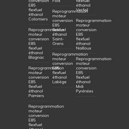
conversion
Foix
flexfuel
E85
éthanol
flexfuel
Verfeil
Reprogrammation
éthanol
moteur
Colomiers
conversion
Reprogrammation
E85
moteur
Reprogrammation
flexfuel
conversion
moteur
éthanol
E85
conversion
Saint-
flexfuel
E85
Orens
éthanol
flexfuel
Nailloux
éthanol
Reprogrammation
Blagnac
moteur
Reprogrammation
conversion
moteur
Reprogrammation
E85
conversion
moteur
flexfuel
E85
conversion
éthanol
flexfuel
E85
Labège
éthanol
flexfuel
Midi
éthanol
Pyrénées
Pamiers
Reprogrammation
moteur
conversion
E85
flexfuel