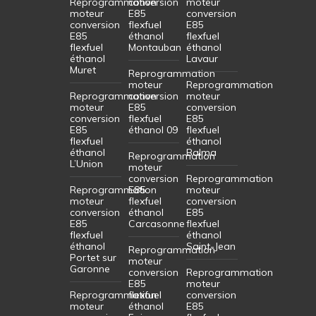
Reprogrammation
conversion
moteur
moteur
E85
conversion
conversion
flexfuel
E85
E85
éthanol
flexfuel
flexfuel
Montauban
éthanol
éthanol
Lavaur
Muret
Reprogrammation
moteur
Reprogrammation
Reprogrammation
conversion
moteur
moteur
E85
conversion
conversion
flexfuel
E85
E85
éthanol 09
flexfuel
flexfuel
éthanol
éthanol
Balma
Reprogrammation
L’Union
moteur
conversion
Reprogrammation
Reprogrammation
E85
moteur
moteur
flexfuel
conversion
conversion
éthanol
E85
E85
Carcasonne
flexfuel
flexfuel
éthanol
éthanol
Saint-Jean
Reprogrammation
Portet sur
moteur
Garonne
conversion
Reprogrammation
E85
moteur
Reprogrammation
flexfuel
conversion
moteur
éthanol
E85