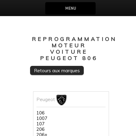
MENU
REPROGRAMMATION
MOTEUR
VOITURE
PEUGEOT 806
Retours aux marques
Peugeot
106
1007
107
206
206+