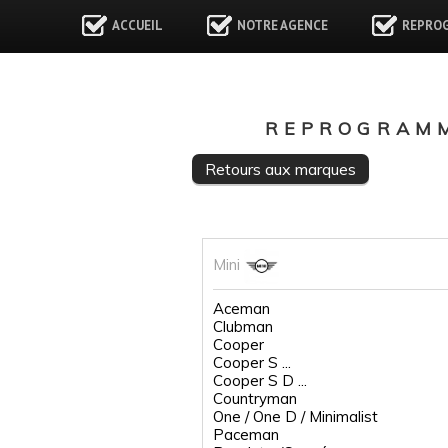
ACCUEIL
NOTRE AGENCE
REPRO
REPROGRAMM
Retours aux marques
Mini
Aceman
Clubman
Cooper
Cooper S ...
Cooper S D ...
Countryman
One / One D / Minimalist
Paceman