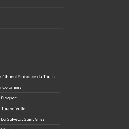
 éthanol Plaisance du Touch
n Colomiers
l Blagnac
 Tournefeuille
 La Salvetat Saint Gilles