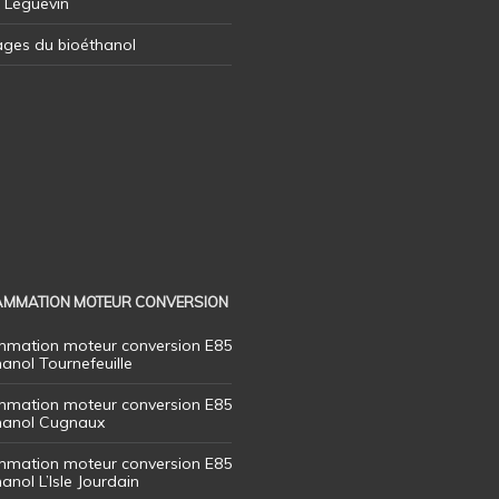
l Léguevin
ages du bioéthanol
MMATION MOTEUR CONVERSION
mation moteur conversion E85
hanol Tournefeuille
mation moteur conversion E85
thanol Cugnaux
mation moteur conversion E85
hanol L’Isle Jourdain