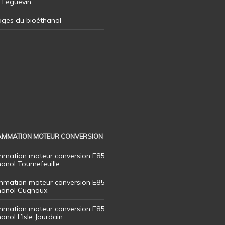
l Léguevin
ages du bioéthanol
MMATION MOTEUR CONVERSION
mation moteur conversion E85
hanol Tournefeuille
mation moteur conversion E85
thanol Cugnaux
mation moteur conversion E85
hanol L’Isle Jourdain