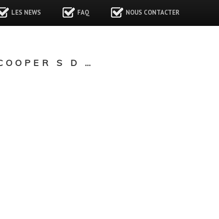
LES NEWS
FAQ
NOUS CONTACTER
COOPER S D …