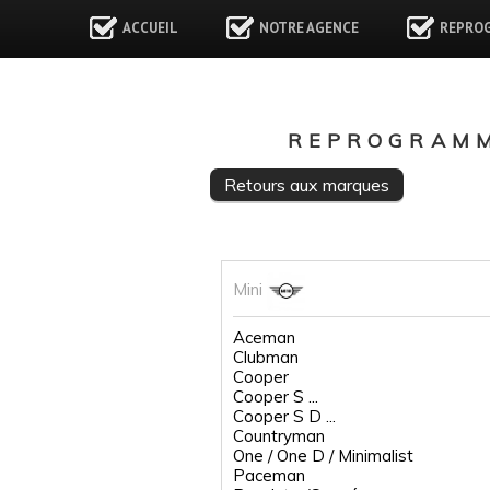
ACCUEIL
NOTRE AGENCE
REPRO
REPROGRAMM
Retours aux marques
Mini
Aceman
Clubman
Cooper
Cooper S ...
Cooper S D ...
Countryman
One / One D / Minimalist
Paceman