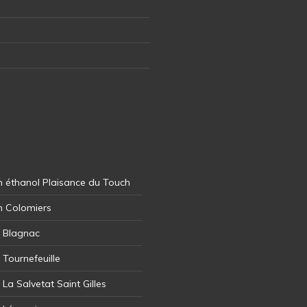
 éthanol Plaisance du Touch
n Colomiers
l Blagnac
 Tournefeuille
 La Salvetat Saint Gilles