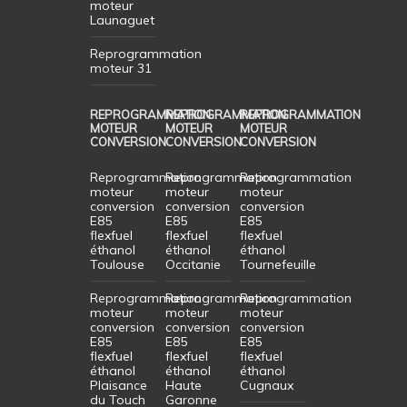
moteur
Launaguet
Reprogrammation
moteur 31
REPROGRAMMATION
REPROGRAMMATION
REPROGRAMMATION
MOTEUR
MOTEUR
MOTEUR
CONVERSION
CONVERSION
CONVERSION
Reprogrammation
Reprogrammation
Reprogrammation
moteur
moteur
moteur
conversion
conversion
conversion
E85
E85
E85
flexfuel
flexfuel
flexfuel
éthanol
éthanol
éthanol
Toulouse
Occitanie
Tournefeuille
Reprogrammation
Reprogrammation
Reprogrammation
moteur
moteur
moteur
conversion
conversion
conversion
E85
E85
E85
flexfuel
flexfuel
flexfuel
éthanol
éthanol
éthanol
Plaisance
Haute
Cugnaux
du Touch
Garonne