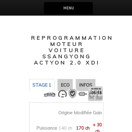
MENU
REPROGRAMMATION
MOTEUR
VOITURE
SSANGYONG
ACTYON 2.0 XDI
STAGE 1
ECO
INFOS
Origine
Modifiée
Gain
+ 30
Puissance
140 ch
170 ch
ch