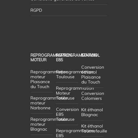
RGPD
REPROGRAMMATION
REPROGRAMMATION
ETHANOL
MOTEUR
E85
Conversion
Reprogrammation
Reprogrammation
éthanol
moteur
Toulouse
Plaisance
Plaisance
du Touch
du Touch
Reprogrammation
Moteur
Conversion
Reprogrammation
Toulouse
Colomiers
moteur
Narbonne
Conversion
Kit éthanol
E85
Blagnac
Reprogrammation
Toulouse
moteur
Kit éthanol
Blagnac
Reprogrammation
Tournefeuille
E85