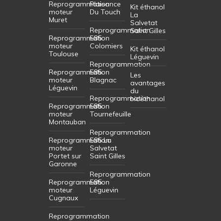
Reprogrammation
Plaisance
Kit éthanol
moteur
Du Touch
La
Muret
Salvetat
Reprogrammation
Saint Gilles
Reprogrammation
E85
moteur
Colomiers
Kit éthanol
Toulouse
Léguevin
Reprogrammation
Reprogrammation
E85
Les
moteur
Blagnac
avantages
Léguevin
du
Reprogrammation
bioéthanol
Reprogrammation
E85
moteur
Tournefeuille
Montauban
Reprogrammation
Reprogrammation
E85 La
moteur
Salvetat
Portet sur
Saint Gilles
Garonne
Reprogrammation
Reprogrammation
E85
moteur
Léguevin
Cugnaux
Reprogrammation