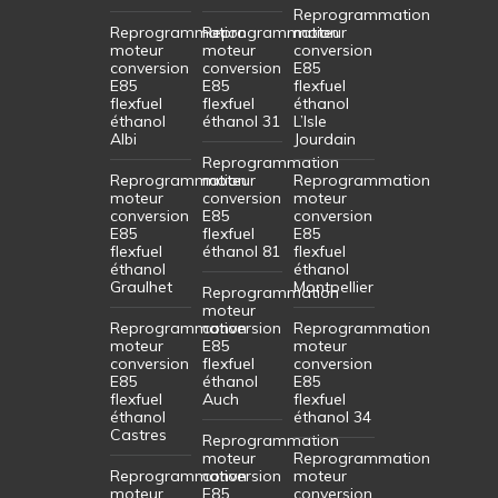
Reprogrammation
Reprogrammation
Reprogrammation
moteur
moteur
moteur
conversion
conversion
conversion
E85
E85
E85
flexfuel
flexfuel
flexfuel
éthanol
éthanol
éthanol 31
L’Isle
Albi
Jourdain
Reprogrammation
Reprogrammation
moteur
Reprogrammation
moteur
conversion
moteur
conversion
E85
conversion
E85
flexfuel
E85
flexfuel
éthanol 81
flexfuel
éthanol
éthanol
Graulhet
Montpellier
Reprogrammation
moteur
Reprogrammation
conversion
Reprogrammation
moteur
E85
moteur
conversion
flexfuel
conversion
E85
éthanol
E85
flexfuel
Auch
flexfuel
éthanol
éthanol 34
Castres
Reprogrammation
moteur
Reprogrammation
Reprogrammation
conversion
moteur
moteur
E85
conversion