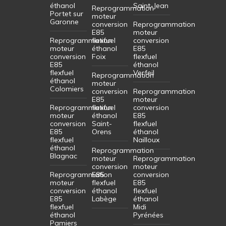
éthanol
Saint-Jean
Reprogrammation
Portet sur
moteur
Garonne
conversion
Reprogrammation
E85
moteur
Reprogrammation
flexfuel
conversion
moteur
éthanol
E85
conversion
Foix
flexfuel
E85
éthanol
flexfuel
Verfeil
Reprogrammation
éthanol
moteur
Colomiers
conversion
Reprogrammation
E85
moteur
Reprogrammation
flexfuel
conversion
moteur
éthanol
E85
conversion
Saint-
flexfuel
E85
Orens
éthanol
flexfuel
Nailloux
éthanol
Reprogrammation
Blagnac
moteur
Reprogrammation
conversion
moteur
Reprogrammation
E85
conversion
moteur
flexfuel
E85
conversion
éthanol
flexfuel
E85
Labège
éthanol
flexfuel
Midi
éthanol
Pyrénées
Pamiers