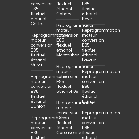
conversion
flexfuel
E85
E85
éthanol
flexfuel
flexfuel
Cahors
éthanol
éthanol
Revel
Gaillac
Reprogrammation
moteur
Reprogrammation
Reprogrammation
conversion
moteur
moteur
E85
conversion
conversion
flexfuel
E85
E85
éthanol
flexfuel
flexfuel
Montauban
éthanol
éthanol
Lavaur
Muret
Reprogrammation
moteur
Reprogrammation
Reprogrammation
conversion
moteur
moteur
E85
conversion
conversion
flexfuel
E85
E85
éthanol 09
flexfuel
flexfuel
éthanol
éthanol
Balma
Reprogrammation
L’Union
moteur
conversion
Reprogrammation
Reprogrammation
E85
moteur
moteur
flexfuel
conversion
conversion
éthanol
E85
E85
Carcasonne
flexfuel
flexfuel
éthanol