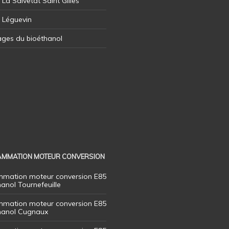
 La Salvetat Saint Gilles
l Léguevin
ages du bioéthanol
MMATION MOTEUR CONVERSION
mation moteur conversion E85
hanol Tournefeuille
mation moteur conversion E85
thanol Cugnaux