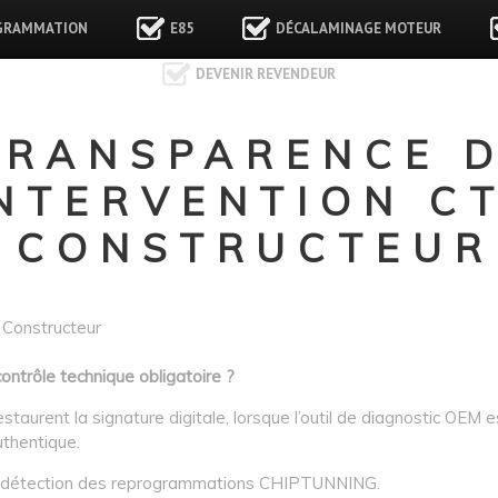
GRAMMATION
E85
DÉCALAMINAGE MOTEUR
DEVENIR REVENDEUR
TRANSPARENCE 
INTERVENTION C
CONSTRUCTEUR
 Constructeur
ontrôle technique obligatoire ?
aurent la signature digitale, lorsque l’outil de diagnostic OEM 
thentique.
a détection des reprogrammations CHIPTUNNING.