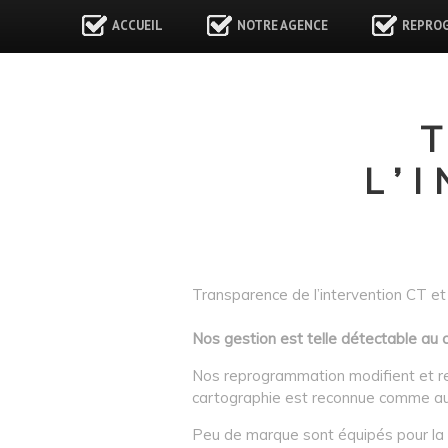
ACCUEIL
NOTRE AGENCE
REPRO
L’
Transparence de l’intervention CT et
Nos gestion est telle détectable au c
Nos reprogrammation modifient et rest
cartographie est reconnue comme au
Peu de marque sont équipés pour l