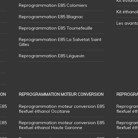
Kit éthanol
Reprogrammation E85 Colomiers
Kit éthano
Reprogrammation E85 Blagnac
Les avant
Reprogrammation E85 Tournefeuille
Reprogrammation E85 La Salvetat Saint
Gilles
Reprogrammation E85 Léguevin
ION
REPROGRAMMATION MOTEUR CONVERSION
REPROGRA
E85
Reprogrammation moteur conversion E85
Reprogram
flexfuel éthanol Occitanie
flexfuel ét
E85
Reprogrammation moteur conversion E85
Reprogram
flexfuel éthanol Haute Garonne
flexfuel é