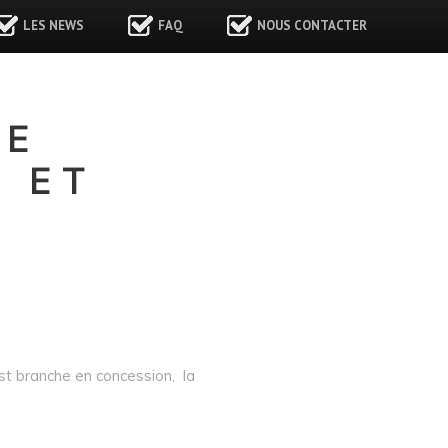
LES NEWS
FAQ
NOUS CONTACTER
DE
T ET
est branche en concession, la