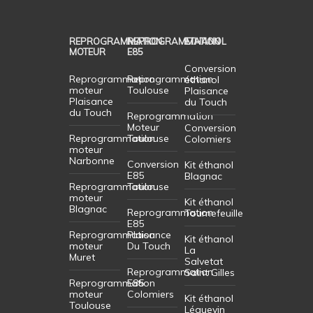
REPROGRAMMATION
REPROGRAMMATION
ETHANOL
MOTEUR
E85
Conversion
Reprogrammation
Reprogrammation
éthanol
moteur
Toulouse
Plaisance
Plaisance
du Touch
du Touch
Reprogrammation
Moteur
Conversion
Reprogrammation
Toulouse
Colomiers
moteur
Narbonne
Conversion
Kit éthanol
E85
Blagnac
Reprogrammation
Toulouse
moteur
Kit éthanol
Blagnac
Reprogrammation
Tournefeuille
E85
Reprogrammation
Plaisance
Kit éthanol
moteur
Du Touch
La
Muret
Salvetat
Reprogrammation
Saint Gilles
Reprogrammation
E85
moteur
Colomiers
Kit éthanol
Toulouse
Léguevin