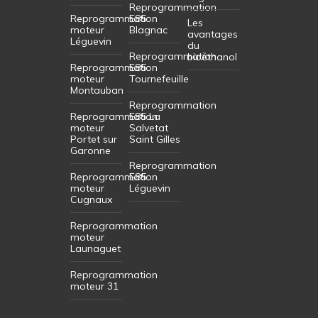
Reprogrammation
Reprogrammation
E85
Les
moteur
Blagnac
avantages
Léguevin
du
Reprogrammation
bioéthanol
Reprogrammation
E85
moteur
Tournefeuille
Montauban
Reprogrammation
Reprogrammation
E85 La
moteur
Salvetat
Portet sur
Saint Gilles
Garonne
Reprogrammation
Reprogrammation
E85
moteur
Léguevin
Cugnaux
Reprogrammation
moteur
Launaguet
Reprogrammation
moteur 31