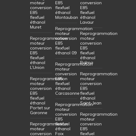
moteur
E85
conversion
conversion
flexfuel
E85
E85
éthanol
flexfuel
flexfuel
Montauban
éthanol
éthanol
Lavaur
Muret
Reprogrammation
moteur
Reprogrammation
Reprogrammation
conversion
moteur
moteur
E85
conversion
conversion
flexfuel
E85
E85
éthanol 09
flexfuel
flexfuel
éthanol
éthanol
Balma
Reprogrammation
L’Union
moteur
conversion
Reprogrammation
Reprogrammation
E85
moteur
moteur
flexfuel
conversion
conversion
éthanol
E85
E85
Carcasonne
flexfuel
flexfuel
éthanol
éthanol
Saint-Jean
Reprogrammation
Portet sur
moteur
Garonne
conversion
Reprogrammation
E85
moteur
Reprogrammation
flexfuel
conversion
moteur
éthanol
E85
conversion
Foix
flexfuel