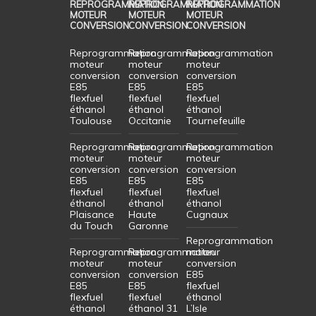
REPROGRAMMATION
REPROGRAMMATION
REPROGRAMMATION
MOTEUR
MOTEUR
MOTEUR
CONVERSION
CONVERSION
CONVERSION
Reprogrammation
Reprogrammation
Reprogrammation
moteur
moteur
moteur
conversion
conversion
conversion
E85
E85
E85
flexfuel
flexfuel
flexfuel
éthanol
éthanol
éthanol
Toulouse
Occitanie
Tournefeuille
Reprogrammation
Reprogrammation
Reprogrammation
moteur
moteur
moteur
conversion
conversion
conversion
E85
E85
E85
flexfuel
flexfuel
flexfuel
éthanol
éthanol
éthanol
Plaisance
Haute
Cugnaux
du Touch
Garonne
Reprogrammation
Reprogrammation
Reprogrammation
moteur
moteur
moteur
conversion
conversion
conversion
E85
E85
E85
flexfuel
flexfuel
flexfuel
éthanol
éthanol
éthanol 31
L’Isle