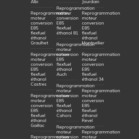
Albi
Jourdain
Reprogrammation
Reprogrammation
moteur
Reprogrammation
moteur
conversion
moteur
conversion
E85
conversion
E85
flexfuel
E85
flexfuel
éthanol 81
flexfuel
éthanol
éthanol
Graulhet
Montpellier
Reprogrammation
moteur
Reprogrammation
conversion
Reprogrammation
moteur
E85
moteur
conversion
flexfuel
conversion
E85
éthanol
E85
flexfuel
Auch
flexfuel
éthanol
éthanol 34
Castres
Reprogrammation
moteur
Reprogrammation
Reprogrammation
conversion
moteur
moteur
E85
conversion
conversion
flexfuel
E85
E85
éthanol
flexfuel
flexfuel
Cahors
éthanol
éthanol
Revel
Gaillac
Reprogrammation
moteur
Reprogrammation
Reprogrammation
conversion
moteur