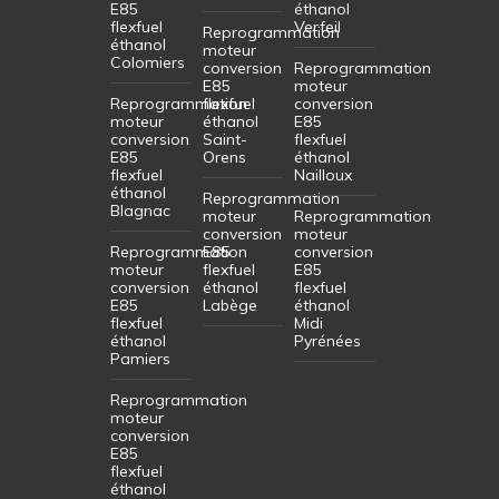
E85
éthanol
flexfuel
Verfeil
Reprogrammation
éthanol
moteur
Colomiers
conversion
Reprogrammation
E85
moteur
Reprogrammation
flexfuel
conversion
moteur
éthanol
E85
conversion
Saint-
flexfuel
E85
Orens
éthanol
flexfuel
Nailloux
éthanol
Reprogrammation
Blagnac
moteur
Reprogrammation
conversion
moteur
Reprogrammation
E85
conversion
moteur
flexfuel
E85
conversion
éthanol
flexfuel
E85
Labège
éthanol
flexfuel
Midi
éthanol
Pyrénées
Pamiers
Reprogrammation
moteur
conversion
E85
flexfuel
éthanol