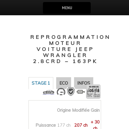
MENU
REPROGRAMMATION
MOTEUR
VOITURE JEEP
WRANGLER
2.8CRD – 163PK
STAGE 1
ECO
INFOS
Origine
Modifiée
Gain
+ 30
Puissance
177 ch
207 ch
ch