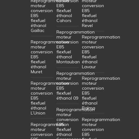
Reprogrammation
conversion
moteur
moteur
E85
conversion
conversion
flexfuel
E85
E85
éthanol
flexfuel
flexfuel
Cahors
éthanol
éthanol
Revel
Gaillac
Reprogrammation
moteur
Reprogrammation
Reprogrammation
conversion
moteur
moteur
E85
conversion
conversion
flexfuel
E85
E85
éthanol
flexfuel
flexfuel
Montauban
éthanol
éthanol
Lavaur
Muret
Reprogrammation
moteur
Reprogrammation
Reprogrammation
conversion
moteur
moteur
E85
conversion
conversion
flexfuel
E85
E85
éthanol 09
flexfuel
flexfuel
éthanol
éthanol
Balma
Reprogrammation
L’Union
moteur
conversion
Reprogrammation
Reprogrammation
E85
moteur
moteur
flexfuel
conversion
conversion
éthanol
E85