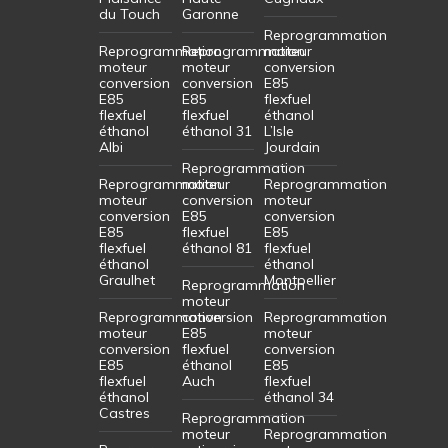
du Touch
Garonne
Reprogrammation
Reprogrammation
Reprogrammation
moteur
moteur
moteur
conversion
conversion
conversion
E85
E85
E85
flexfuel
flexfuel
flexfuel
éthanol
éthanol
éthanol 31
L’Isle
Albi
Jourdain
Reprogrammation
Reprogrammation
moteur
Reprogrammation
moteur
conversion
moteur
conversion
E85
conversion
E85
flexfuel
E85
flexfuel
éthanol 81
flexfuel
éthanol
éthanol
Graulhet
Montpellier
Reprogrammation
moteur
Reprogrammation
conversion
Reprogrammation
moteur
E85
moteur
conversion
flexfuel
conversion
E85
éthanol
E85
flexfuel
Auch
flexfuel
éthanol
éthanol 34
Castres
Reprogrammation
moteur
Reprogrammation