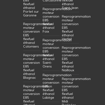
E85
Carcasonne
flexfuel
flexfuel
éthanol
éthanol
Saint-Jean
Reprogrammation
Portet sur
moteur
Garonne
conversion
Reprogrammation
E85
moteur
Reprogrammation
flexfuel
conversion
moteur
éthanol
E85
conversion
Foix
flexfuel
E85
éthanol
flexfuel
Verfeil
Reprogrammation
éthanol
moteur
Colomiers
conversion
Reprogrammation
E85
moteur
Reprogrammation
flexfuel
conversion
moteur
éthanol
E85
conversion
Saint-
flexfuel
E85
Orens
éthanol
flexfuel
Nailloux
éthanol
Reprogrammation
Blagnac
moteur
Reprogrammation
conversion
moteur
Reprogrammation
E85
conversion
moteur
flexfuel
E85
conversion
éthanol
flexfuel
E85
Labège
éthanol
flexfuel
Midi
éthanol
Pyrénées