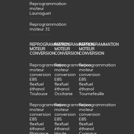
Reprogrammation
moteur
Launaguet
Reprogrammation
moteur 31
REPROGRAMMATION
REPROGRAMMATION
REPROGRAMMATION
MOTEUR
MOTEUR
MOTEUR
CONVERSION
CONVERSION
CONVERSION
Reprogrammation
Reprogrammation
Reprogrammation
moteur
moteur
moteur
conversion
conversion
conversion
E85
E85
E85
flexfuel
flexfuel
flexfuel
éthanol
éthanol
éthanol
Toulouse
Occitanie
Tournefeuille
Reprogrammation
Reprogrammation
Reprogrammation
moteur
moteur
moteur
conversion
conversion
conversion
E85
E85
E85
flexfuel
flexfuel
flexfuel
éthanol
éthanol
éthanol
Plaisance
Haute
Cugnaux