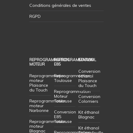
Conditions générales de ventes
RGPD
REPROGRAMMATION
REPROGRAMMATION
ETHANOL
MOTEUR
E85
Conversion
Reprogrammation
Reprogrammation
éthanol
moteur
Toulouse
Plaisance
Plaisance
du Touch
du Touch
Reprogrammation
Moteur
Conversion
Reprogrammation
Toulouse
Colomiers
moteur
Narbonne
Conversion
Kit éthanol
E85
Blagnac
Reprogrammation
Toulouse
moteur
Kit éthanol
Blagnac
Reprogrammation
Tournefeuille