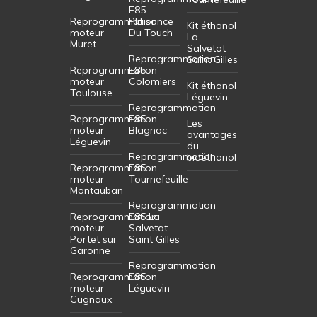
E85
Reprogrammation
Plaisance
Kit éthanol
moteur
Du Touch
La
Muret
Salvetat
Reprogrammation
Saint Gilles
Reprogrammation
E85
moteur
Colomiers
Kit éthanol
Toulouse
Léguevin
Reprogrammation
Reprogrammation
E85
Les
moteur
Blagnac
avantages
Léguevin
du
Reprogrammation
bioéthanol
Reprogrammation
E85
moteur
Tournefeuille
Montauban
Reprogrammation
Reprogrammation
E85 La
moteur
Salvetat
Portet sur
Saint Gilles
Garonne
Reprogrammation
Reprogrammation
E85
moteur
Léguevin
Cugnaux