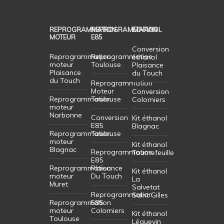
REPROGRAMMATION
REPROGRAMMATION
ETHANOL
MOTEUR
E85
Conversion
Reprogrammation
Reprogrammation
éthanol
moteur
Toulouse
Plaisance
Plaisance
du Touch
du Touch
Reprogrammation
Moteur
Conversion
Reprogrammation
Toulouse
Colomiers
moteur
Narbonne
Conversion
Kit éthanol
E85
Blagnac
Reprogrammation
Toulouse
moteur
Kit éthanol
Blagnac
Reprogrammation
Tournefeuille
E85
Reprogrammation
Plaisance
Kit éthanol
moteur
Du Touch
La
Muret
Salvetat
Reprogrammation
Saint Gilles
Reprogrammation
E85
moteur
Colomiers
Kit éthanol
Toulouse
Léguevin