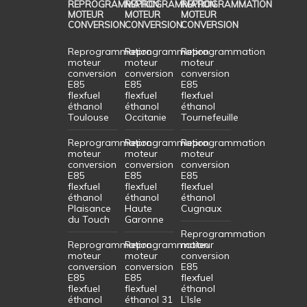
REPROGRAMMATION
REPROGRAMMATION
REPROGRAMMATION
MOTEUR
MOTEUR
MOTEUR
CONVERSION
CONVERSION
CONVERSION
Reprogrammation
Reprogrammation
Reprogrammation
moteur
moteur
moteur
conversion
conversion
conversion
E85
E85
E85
flexfuel
flexfuel
flexfuel
éthanol
éthanol
éthanol
Toulouse
Occitanie
Tournefeuille
Reprogrammation
Reprogrammation
Reprogrammation
moteur
moteur
moteur
conversion
conversion
conversion
E85
E85
E85
flexfuel
flexfuel
flexfuel
éthanol
éthanol
éthanol
Plaisance
Haute
Cugnaux
du Touch
Garonne
Reprogrammation
Reprogrammation
Reprogrammation
moteur
moteur
moteur
conversion
conversion
conversion
E85
E85
E85
flexfuel
flexfuel
flexfuel
éthanol
éthanol
éthanol 31
L’Isle