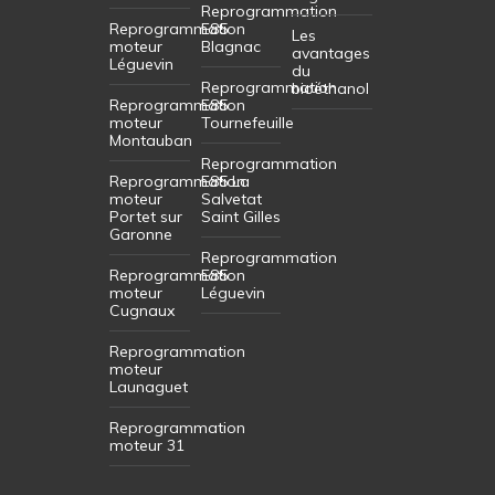
Reprogrammation
Reprogrammation
E85
Les
moteur
Blagnac
avantages
Léguevin
du
Reprogrammation
bioéthanol
Reprogrammation
E85
moteur
Tournefeuille
Montauban
Reprogrammation
Reprogrammation
E85 La
moteur
Salvetat
Portet sur
Saint Gilles
Garonne
Reprogrammation
Reprogrammation
E85
moteur
Léguevin
Cugnaux
Reprogrammation
moteur
Launaguet
Reprogrammation
moteur 31