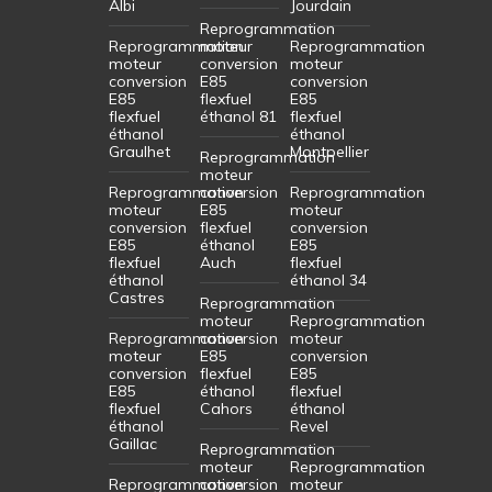
Albi
Jourdain
Reprogrammation
Reprogrammation
moteur
Reprogrammation
moteur
conversion
moteur
conversion
E85
conversion
E85
flexfuel
E85
flexfuel
éthanol 81
flexfuel
éthanol
éthanol
Graulhet
Montpellier
Reprogrammation
moteur
Reprogrammation
conversion
Reprogrammation
moteur
E85
moteur
conversion
flexfuel
conversion
E85
éthanol
E85
flexfuel
Auch
flexfuel
éthanol
éthanol 34
Castres
Reprogrammation
moteur
Reprogrammation
Reprogrammation
conversion
moteur
moteur
E85
conversion
conversion
flexfuel
E85
E85
éthanol
flexfuel
flexfuel
Cahors
éthanol
éthanol
Revel
Gaillac
Reprogrammation
moteur
Reprogrammation
Reprogrammation
conversion
moteur