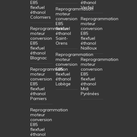
E85
éthanol
flexfuel
Verfeil
Reprogrammation
éthanol
moteur
Colomiers
conversion
Reprogrammation
E85
moteur
Reprogrammation
flexfuel
conversion
moteur
éthanol
E85
conversion
Saint-
flexfuel
E85
Orens
éthanol
flexfuel
Nailloux
éthanol
Reprogrammation
Blagnac
moteur
Reprogrammation
conversion
moteur
Reprogrammation
E85
conversion
moteur
flexfuel
E85
conversion
éthanol
flexfuel
E85
Labège
éthanol
flexfuel
Midi
éthanol
Pyrénées
Pamiers
Reprogrammation
moteur
conversion
E85
flexfuel
éthanol