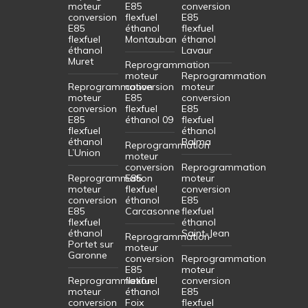
moteur
E85
conversion
conversion
flexfuel
E85
E85
éthanol
flexfuel
flexfuel
Montauban
éthanol
éthanol
Lavaur
Muret
Reprogrammation
moteur
Reprogrammation
Reprogrammation
conversion
moteur
moteur
E85
conversion
conversion
flexfuel
E85
E85
éthanol 09
flexfuel
flexfuel
éthanol
éthanol
Balma
Reprogrammation
L’Union
moteur
conversion
Reprogrammation
Reprogrammation
E85
moteur
moteur
flexfuel
conversion
conversion
éthanol
E85
E85
Carcasonne
flexfuel
flexfuel
éthanol
éthanol
Saint-Jean
Reprogrammation
Portet sur
moteur
Garonne
conversion
Reprogrammation
E85
moteur
Reprogrammation
flexfuel
conversion
moteur
éthanol
E85
conversion
Foix
flexfuel