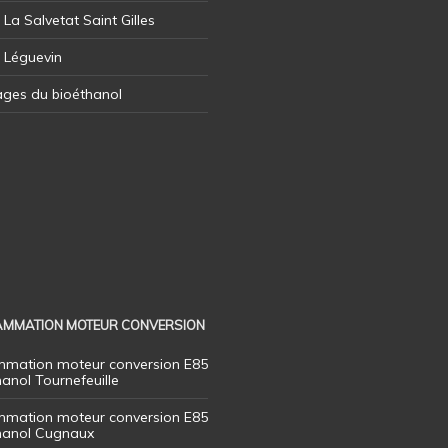
 La Salvetat Saint Gilles
l Léguevin
ages du bioéthanol
MMATION MOTEUR CONVERSION
mation moteur conversion E85
hanol Tournefeuille
mation moteur conversion E85
thanol Cugnaux