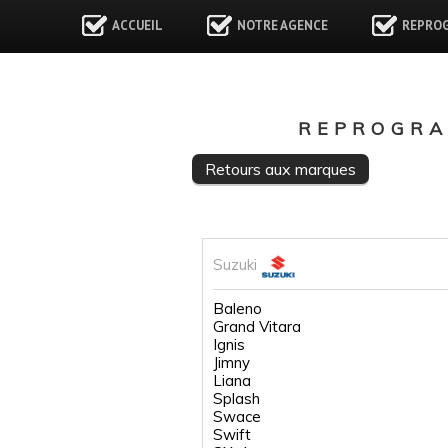
ACCUEIL
NOTRE AGENCE
REPRO
REPROGRA
Retours aux marques
Suzuki
Baleno
Grand Vitara
Ignis
Jimny
Liana
Splash
Swace
Swift