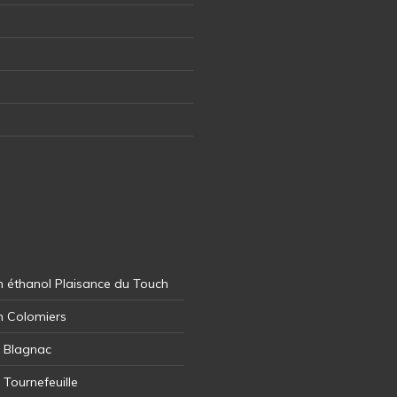
 éthanol Plaisance du Touch
n Colomiers
l Blagnac
 Tournefeuille