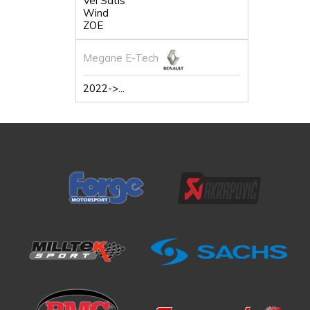
Vel Satis
Wind
ZOE
Megane E-Tech
2022->...