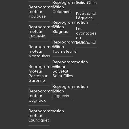
Reprogrammation
Saint Gilles
Reprogrammation
E85
moteur
Colomiers
Kit éthanol
Toulouse
Léguevin
Reprogrammation
Reprogrammation
E85
Les
moteur
Blagnac
avantages
Léguevin
du
Reprogrammation
bioéthanol
Reprogrammation
E85
moteur
Tournefeuille
Montauban
Reprogrammation
Reprogrammation
E85 La
moteur
Salvetat
Portet sur
Saint Gilles
Garonne
Reprogrammation
Reprogrammation
E85
moteur
Léguevin
Cugnaux
Reprogrammation
moteur
Launaguet