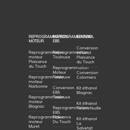
REPROGRAMMATION
REPROGRAMMATION
ETHANOL
MOTEUR
E85
Conversion
Reprogrammation
Reprogrammation
éthanol
moteur
Toulouse
Plaisance
Plaisance
du Touch
du Touch
Reprogrammation
Moteur
Conversion
Reprogrammation
Toulouse
Colomiers
moteur
Narbonne
Conversion
Kit éthanol
E85
Blagnac
Reprogrammation
Toulouse
moteur
Kit éthanol
Blagnac
Reprogrammation
Tournefeuille
E85
Reprogrammation
Plaisance
Kit éthanol
moteur
Du Touch
La
Muret
Salvetat