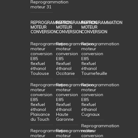
Reprogrammation
moteur 31
REPROGRAMMATION
REPROGRAMMATION
REPROGRAMMATION
MOTEUR
MOTEUR
MOTEUR
CONVERSION
CONVERSION
CONVERSION
Reprogrammation
Reprogrammation
Reprogrammation
moteur
moteur
moteur
conversion
conversion
conversion
E85
E85
E85
flexfuel
flexfuel
flexfuel
éthanol
éthanol
éthanol
Toulouse
Occitanie
Tournefeuille
Reprogrammation
Reprogrammation
Reprogrammation
moteur
moteur
moteur
conversion
conversion
conversion
E85
E85
E85
flexfuel
flexfuel
flexfuel
éthanol
éthanol
éthanol
Plaisance
Haute
Cugnaux
du Touch
Garonne
Reprogrammation
Reprogrammation
Reprogrammation
moteur
moteur
moteur
conversion