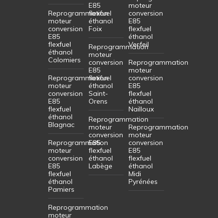
E85
moteur
Reprogrammation
flexfuel
conversion
moteur
éthanol
E85
conversion
Foix
flexfuel
E85
éthanol
flexfuel
Verfeil
Reprogrammation
éthanol
moteur
Colomiers
conversion
Reprogrammation
E85
moteur
Reprogrammation
flexfuel
conversion
moteur
éthanol
E85
conversion
Saint-
flexfuel
E85
Orens
éthanol
flexfuel
Nailloux
éthanol
Reprogrammation
Blagnac
moteur
Reprogrammation
conversion
moteur
Reprogrammation
E85
conversion
moteur
flexfuel
E85
conversion
éthanol
flexfuel
E85
Labège
éthanol
flexfuel
Midi
éthanol
Pyrénées
Pamiers
Reprogrammation
moteur