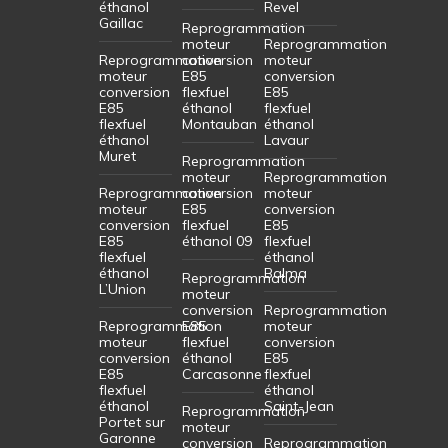
éthanol
Revel
Gaillac
Reprogrammation
moteur
Reprogrammation
Reprogrammation
conversion
moteur
moteur
E85
conversion
conversion
flexfuel
E85
E85
éthanol
flexfuel
flexfuel
Montauban
éthanol
éthanol
Lavaur
Muret
Reprogrammation
moteur
Reprogrammation
Reprogrammation
conversion
moteur
moteur
E85
conversion
conversion
flexfuel
E85
E85
éthanol 09
flexfuel
flexfuel
éthanol
éthanol
Balma
Reprogrammation
L’Union
moteur
conversion
Reprogrammation
Reprogrammation
E85
moteur
moteur
flexfuel
conversion
conversion
éthanol
E85
E85
Carcasonne
flexfuel
flexfuel
éthanol
éthanol
Saint-Jean
Reprogrammation
Portet sur
moteur
Garonne
conversion
Reprogrammation