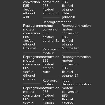
conversion
conversion
E85
E85
E85
flexfuel
flexfuel
flexfuel
éthanol
éthanol
éthanol 31
L’Isle
Albi
Jourdain
Reprogrammation
Reprogrammation
moteur
Reprogrammation
moteur
conversion
moteur
conversion
E85
conversion
E85
flexfuel
E85
flexfuel
éthanol 81
flexfuel
éthanol
éthanol
Graulhet
Montpellier
Reprogrammation
moteur
Reprogrammation
conversion
Reprogrammation
moteur
E85
moteur
conversion
flexfuel
conversion
E85
éthanol
E85
flexfuel
Auch
flexfuel
éthanol
éthanol 34
Castres
Reprogrammation
moteur
Reprogrammation
Reprogrammation
conversion
moteur
moteur
E85
conversion
conversion
flexfuel
E85
E85
éthanol
flexfuel
flexfuel
Cahors
éthanol