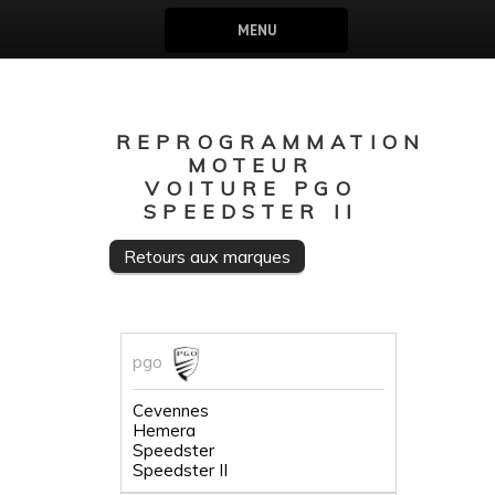
MENU
REPROGRAMMATION
MOTEUR
VOITURE PGO
SPEEDSTER II
Retours aux marques
pgo
Cevennes
Hemera
Speedster
Speedster II