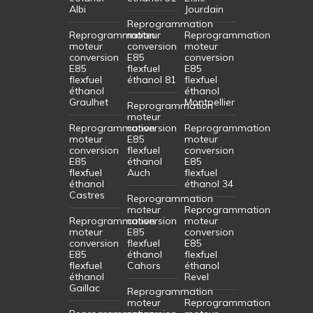
Albi
Jourdain
Reprogrammation
Reprogrammation
moteur
Reprogrammation
moteur
conversion
moteur
conversion
E85
conversion
E85
flexfuel
E85
flexfuel
éthanol 81
flexfuel
éthanol
éthanol
Graulhet
Montpellier
Reprogrammation
moteur
Reprogrammation
conversion
Reprogrammation
moteur
E85
moteur
conversion
flexfuel
conversion
E85
éthanol
E85
flexfuel
Auch
flexfuel
éthanol
éthanol 34
Castres
Reprogrammation
moteur
Reprogrammation
Reprogrammation
conversion
moteur
moteur
E85
conversion
conversion
flexfuel
E85
E85
éthanol
flexfuel
flexfuel
Cahors
éthanol
éthanol
Revel
Gaillac
Reprogrammation
moteur
Reprogrammation