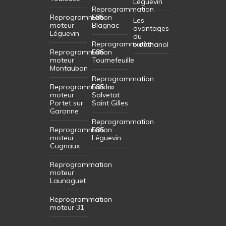
Léguevin
Reprogrammation
Reprogrammation
E85
Les
moteur
Blagnac
avantages
Léguevin
du
Reprogrammation
bioéthanol
Reprogrammation
E85
moteur
Tournefeuille
Montauban
Reprogrammation
Reprogrammation
E85 La
moteur
Salvetat
Portet sur
Saint Gilles
Garonne
Reprogrammation
Reprogrammation
E85
moteur
Léguevin
Cugnaux
Reprogrammation
moteur
Launaguet
Reprogrammation
moteur 31