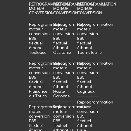
REPROGRAMMATION
REPROGRAMMATION
REPROGRAMMATION
MOTEUR
MOTEUR
MOTEUR
CONVERSION
CONVERSION
CONVERSION
Reprogrammation
Reprogrammation
Reprogrammation
moteur
moteur
moteur
conversion
conversion
conversion
E85
E85
E85
flexfuel
flexfuel
flexfuel
éthanol
éthanol
éthanol
Toulouse
Occitanie
Tournefeuille
Reprogrammation
Reprogrammation
Reprogrammation
moteur
moteur
moteur
conversion
conversion
conversion
E85
E85
E85
flexfuel
flexfuel
flexfuel
éthanol
éthanol
éthanol
Plaisance
Haute
Cugnaux
du Touch
Garonne
Reprogrammation
Reprogrammation
Reprogrammation
moteur
moteur
moteur
conversion
conversion
conversion
E85
E85
E85
flexfuel
flexfuel
flexfuel
éthanol
éthanol
éthanol 31
L’Isle