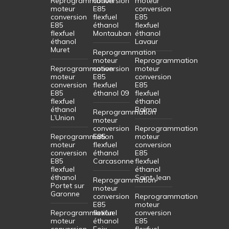
Reprogrammation
conversion
moteur
moteur
E85
conversion
conversion
flexfuel
E85
E85
éthanol
flexfuel
flexfuel
Montauban
éthanol
éthanol
Lavaur
Muret
Reprogrammation
moteur
Reprogrammation
Reprogrammation
conversion
moteur
moteur
E85
conversion
conversion
flexfuel
E85
E85
éthanol 09
flexfuel
flexfuel
éthanol
éthanol
Balma
Reprogrammation
L’Union
moteur
conversion
Reprogrammation
Reprogrammation
E85
moteur
moteur
flexfuel
conversion
conversion
éthanol
E85
E85
Carcasonne
flexfuel
flexfuel
éthanol
éthanol
Saint-Jean
Reprogrammation
Portet sur
moteur
Garonne
conversion
Reprogrammation
E85
moteur
Reprogrammation
flexfuel
conversion
moteur
éthanol
E85
conversion
Foix
flexfuel