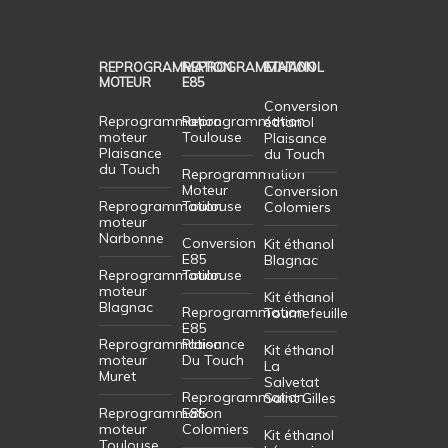
REPROGRAMMATION
REPROGRAMMATION
ETHANOL
MOTEUR
E85
Conversion
Reprogrammation
Reprogrammation
éthanol
moteur
Toulouse
Plaisance
Plaisance
du Touch
du Touch
Reprogrammation
Moteur
Conversion
Reprogrammation
Toulouse
Colomiers
moteur
Narbonne
Conversion
Kit éthanol
E85
Blagnac
Reprogrammation
Toulouse
moteur
Kit éthanol
Blagnac
Reprogrammation
Tournefeuille
E85
Reprogrammation
Plaisance
Kit éthanol
moteur
Du Touch
La
Muret
Salvetat
Reprogrammation
Saint Gilles
Reprogrammation
E85
moteur
Colomiers
Kit éthanol
Toulouse