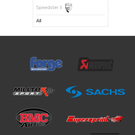
Speedster II
All