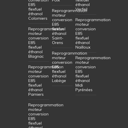
E85
éthanol
flexfuel
Verfeil
Reprogrammation
éthanol
moteur
Colomiers
conversion
Reprogrammation
E85
moteur
Reprogrammation
flexfuel
conversion
moteur
éthanol
E85
conversion
Saint-
flexfuel
E85
Orens
éthanol
flexfuel
Nailloux
éthanol
Reprogrammation
Blagnac
moteur
Reprogrammation
conversion
moteur
Reprogrammation
E85
conversion
moteur
flexfuel
E85
conversion
éthanol
flexfuel
E85
Labège
éthanol
flexfuel
Midi
éthanol
Pyrénées
Pamiers
Reprogrammation
moteur
conversion
E85
flexfuel
éthanol