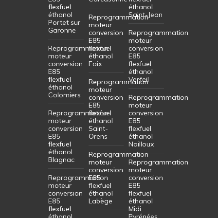
flexfuel
éthanol
éthanol
Saint-Jean
Reprogrammation
Portet sur
moteur
Garonne
conversion
Reprogrammation
E85
moteur
Reprogrammation
flexfuel
conversion
moteur
éthanol
E85
conversion
Foix
flexfuel
E85
éthanol
flexfuel
Verfeil
Reprogrammation
éthanol
moteur
Colomiers
conversion
Reprogrammation
E85
moteur
Reprogrammation
flexfuel
conversion
moteur
éthanol
E85
conversion
Saint-
flexfuel
E85
Orens
éthanol
flexfuel
Nailloux
éthanol
Reprogrammation
Blagnac
moteur
Reprogrammation
conversion
moteur
Reprogrammation
E85
conversion
moteur
flexfuel
E85
conversion
éthanol
flexfuel
E85
Labège
éthanol
flexfuel
Midi
éthanol
Pyrénées