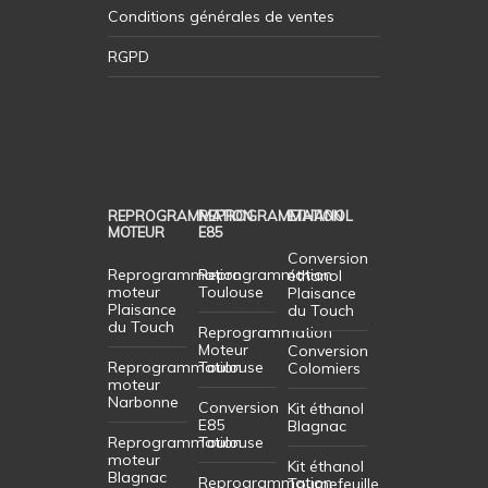
Conditions générales de ventes
RGPD
REPROGRAMMATION
REPROGRAMMATION
ETHANOL
MOTEUR
E85
Conversion
Reprogrammation
Reprogrammation
éthanol
moteur
Toulouse
Plaisance
Plaisance
du Touch
du Touch
Reprogrammation
Moteur
Conversion
Reprogrammation
Toulouse
Colomiers
moteur
Narbonne
Conversion
Kit éthanol
E85
Blagnac
Reprogrammation
Toulouse
moteur
Kit éthanol
Blagnac
Reprogrammation
Tournefeuille