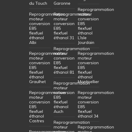
du Touch
Garonne
Reprogrammation
Reprogrammation
Reprogrammation
moteur
moteur
moteur
conversion
conversion
conversion
E85
E85
E85
flexfuel
flexfuel
flexfuel
éthanol
éthanol
éthanol 31
L’Isle
Albi
Jourdain
Reprogrammation
Reprogrammation
moteur
Reprogrammation
moteur
conversion
moteur
conversion
E85
conversion
E85
flexfuel
E85
flexfuel
éthanol 81
flexfuel
éthanol
éthanol
Graulhet
Montpellier
Reprogrammation
moteur
Reprogrammation
conversion
Reprogrammation
moteur
E85
moteur
conversion
flexfuel
conversion
E85
éthanol
E85
flexfuel
Auch
flexfuel
éthanol
éthanol 34
Castres
Reprogrammation
moteur
Reprogrammation
Reprogrammation
conversion
moteur