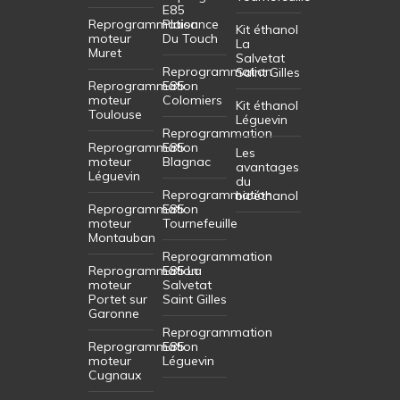
E85
Reprogrammation
Plaisance
Kit éthanol
moteur
Du Touch
La
Muret
Salvetat
Reprogrammation
Saint Gilles
Reprogrammation
E85
moteur
Colomiers
Kit éthanol
Toulouse
Léguevin
Reprogrammation
Reprogrammation
E85
Les
moteur
Blagnac
avantages
Léguevin
du
Reprogrammation
bioéthanol
Reprogrammation
E85
moteur
Tournefeuille
Montauban
Reprogrammation
Reprogrammation
E85 La
moteur
Salvetat
Portet sur
Saint Gilles
Garonne
Reprogrammation
Reprogrammation
E85
moteur
Léguevin
Cugnaux