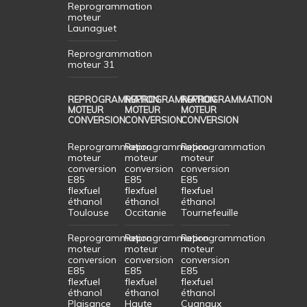
Reprogrammation
moteur
Launaguet
Reprogrammation
moteur 31
REPROGRAMMATION
REPROGRAMMATION
REPROGRAMMATION
MOTEUR
MOTEUR
MOTEUR
CONVERSION
CONVERSION
CONVERSION
Reprogrammation
Reprogrammation
Reprogrammation
moteur
moteur
moteur
conversion
conversion
conversion
E85
E85
E85
flexfuel
flexfuel
flexfuel
éthanol
éthanol
éthanol
Toulouse
Occitanie
Tournefeuille
Reprogrammation
Reprogrammation
Reprogrammation
moteur
moteur
moteur
conversion
conversion
conversion
E85
E85
E85
flexfuel
flexfuel
flexfuel
éthanol
éthanol
éthanol
Plaisance
Haute
Cugnaux