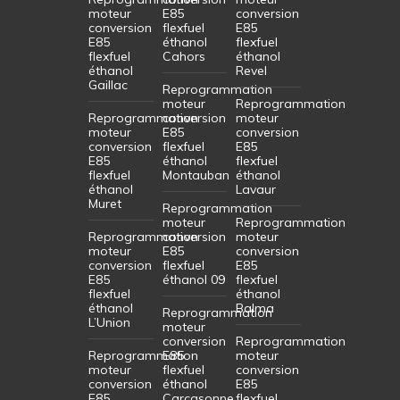
moteur
E85
conversion
conversion
flexfuel
E85
E85
éthanol
flexfuel
flexfuel
Cahors
éthanol
éthanol
Revel
Gaillac
Reprogrammation
moteur
Reprogrammation
Reprogrammation
conversion
moteur
moteur
E85
conversion
conversion
flexfuel
E85
E85
éthanol
flexfuel
flexfuel
Montauban
éthanol
éthanol
Lavaur
Muret
Reprogrammation
moteur
Reprogrammation
Reprogrammation
conversion
moteur
moteur
E85
conversion
conversion
flexfuel
E85
E85
éthanol 09
flexfuel
flexfuel
éthanol
éthanol
Balma
Reprogrammation
L’Union
moteur
conversion
Reprogrammation
Reprogrammation
E85
moteur
moteur
flexfuel
conversion
conversion
éthanol
E85
E85
Carcasonne
flexfuel