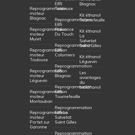
E85
Blagnac
Reprogrammation
Toulouse
moteur
Kit éthanol
Blagnac
Reprogrammation
Tournefeuille
E85
Reprogrammation
Plaisance
Kit éthanol
moteur
Du Touch
La
Muret
Salvetat
Reprogrammation
Saint Gilles
Reprogrammation
E85
moteur
Colomiers
Kit éthanol
Toulouse
Léguevin
Reprogrammation
Reprogrammation
E85
Les
moteur
Blagnac
avantages
Léguevin
du
Reprogrammation
bioéthanol
Reprogrammation
E85
moteur
Tournefeuille
Montauban
Reprogrammation
Reprogrammation
E85 La
moteur
Salvetat
Portet sur
Saint Gilles
Garonne
Reprogrammation