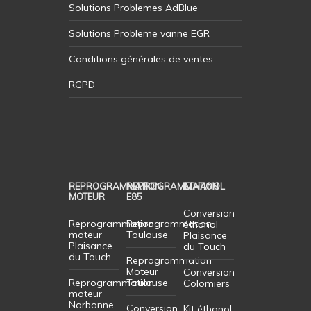
Solutions Problemes AdBlue
Solutions Probleme vanne EGR
Conditions générales de ventes
RGPD
REPROGRAMMATION
REPROGRAMMATION
ETHANOL
MOTEUR
E85
Conversion
Reprogrammation
Reprogrammation
éthanol
moteur
Toulouse
Plaisance
Plaisance
du Touch
du Touch
Reprogrammation
Moteur
Conversion
Reprogrammation
Toulouse
Colomiers
moteur
Narbonne
Conversion
Kit éthanol