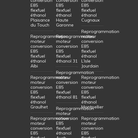
conversion
conversion
conversion
E85
E85
E85
flexfuel
flexfuel
flexfuel
éthanol
éthanol
éthanol
Plaisance
Haute
Cugnaux
du Touch
Garonne
Reprogrammation
Reprogrammation
Reprogrammation
moteur
moteur
moteur
conversion
conversion
conversion
E85
E85
E85
flexfuel
flexfuel
flexfuel
éthanol
éthanol
éthanol 31
L’Isle
Albi
Jourdain
Reprogrammation
Reprogrammation
moteur
Reprogrammation
moteur
conversion
moteur
conversion
E85
conversion
E85
flexfuel
E85
flexfuel
éthanol 81
flexfuel
éthanol
éthanol
Graulhet
Montpellier
Reprogrammation
moteur
Reprogrammation
conversion
Reprogrammation
moteur
E85
moteur
conversion
flexfuel
conversion
E85
éthanol
E85
flexfuel
Auch
flexfuel