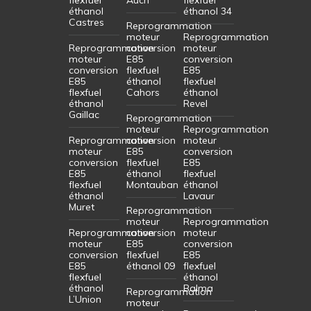
éthanol
éthanol 34
Castres
Reprogrammation
moteur
Reprogrammation
Reprogrammation
conversion
moteur
moteur
E85
conversion
conversion
flexfuel
E85
E85
éthanol
flexfuel
flexfuel
Cahors
éthanol
éthanol
Revel
Gaillac
Reprogrammation
moteur
Reprogrammation
Reprogrammation
conversion
moteur
moteur
E85
conversion
conversion
flexfuel
E85
E85
éthanol
flexfuel
flexfuel
Montauban
éthanol
éthanol
Lavaur
Muret
Reprogrammation
moteur
Reprogrammation
Reprogrammation
conversion
moteur
moteur
E85
conversion
conversion
flexfuel
E85
E85
éthanol 09
flexfuel
flexfuel
éthanol
éthanol
Balma
Reprogrammation
L’Union
moteur