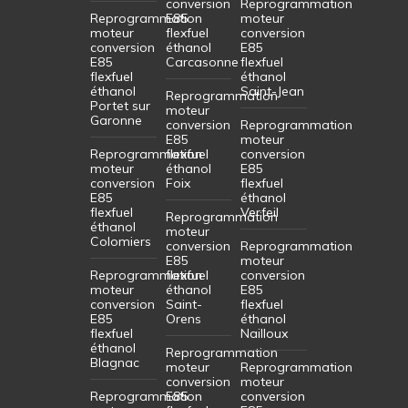
conversion
Reprogrammation
Reprogrammation
E85
moteur
moteur
flexfuel
conversion
conversion
éthanol
E85
E85
Carcasonne
flexfuel
flexfuel
éthanol
éthanol
Saint-Jean
Reprogrammation
Portet sur
moteur
Garonne
conversion
Reprogrammation
E85
moteur
Reprogrammation
flexfuel
conversion
moteur
éthanol
E85
conversion
Foix
flexfuel
E85
éthanol
flexfuel
Verfeil
Reprogrammation
éthanol
moteur
Colomiers
conversion
Reprogrammation
E85
moteur
Reprogrammation
flexfuel
conversion
moteur
éthanol
E85
conversion
Saint-
flexfuel
E85
Orens
éthanol
flexfuel
Nailloux
éthanol
Reprogrammation
Blagnac
moteur
Reprogrammation
conversion
moteur
Reprogrammation
E85
conversion