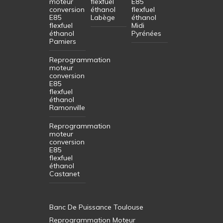
moteur
flexfuel
E85
conversion
éthanol
flexfuel
E85
Labège
éthanol
flexfuel
Midi
éthanol
Pyrénées
Pamiers
Reprogrammation
moteur
conversion
E85
flexfuel
éthanol
Ramonville
Reprogrammation
moteur
conversion
E85
flexfuel
éthanol
Castanet
Banc De Puissance Toulouse
Reprogrammation Moteur