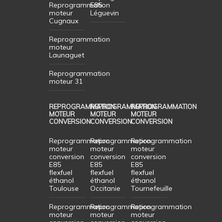
Reprogrammation
E85
moteur
Léguevin
Cugnaux
Reprogrammation
moteur
Launaguet
Reprogrammation
moteur 31
REPROGRAMMATION
REPROGRAMMATION
REPROGRAMMATION
MOTEUR
MOTEUR
MOTEUR
CONVERSION
CONVERSION
CONVERSION
Reprogrammation
Reprogrammation
Reprogrammation
moteur
moteur
moteur
conversion
conversion
conversion
E85
E85
E85
flexfuel
flexfuel
flexfuel
éthanol
éthanol
éthanol
Toulouse
Occitanie
Tournefeuille
Reprogrammation
Reprogrammation
Reprogrammation
moteur
moteur
moteur