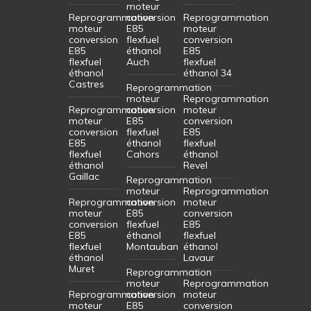
moteur
Reprogrammation
conversion
Reprogrammation
moteur
E85
moteur
conversion
flexfuel
conversion
E85
éthanol
E85
flexfuel
Auch
flexfuel
éthanol
éthanol 34
Castres
Reprogrammation
moteur
Reprogrammation
Reprogrammation
conversion
moteur
moteur
E85
conversion
conversion
flexfuel
E85
E85
éthanol
flexfuel
flexfuel
Cahors
éthanol
éthanol
Revel
Gaillac
Reprogrammation
moteur
Reprogrammation
Reprogrammation
conversion
moteur
moteur
E85
conversion
conversion
flexfuel
E85
E85
éthanol
flexfuel
flexfuel
Montauban
éthanol
éthanol
Lavaur
Muret
Reprogrammation
moteur
Reprogrammation
Reprogrammation
conversion
moteur
moteur
E85
conversion