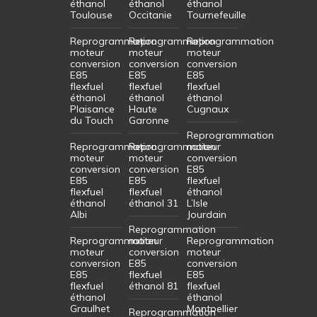
éthanol
éthanol
éthanol
Toulouse
Occitanie
Tournefeuille
Reprogrammation
Reprogrammation
Reprogrammation
moteur
moteur
moteur
conversion
conversion
conversion
E85
E85
E85
flexfuel
flexfuel
flexfuel
éthanol
éthanol
éthanol
Plaisance
Haute
Cugnaux
du Touch
Garonne
Reprogrammation
Reprogrammation
Reprogrammation
moteur
moteur
moteur
conversion
conversion
conversion
E85
E85
E85
flexfuel
flexfuel
flexfuel
éthanol
éthanol
éthanol 31
L’Isle
Albi
Jourdain
Reprogrammation
Reprogrammation
moteur
Reprogrammation
moteur
conversion
moteur
conversion
E85
conversion
E85
flexfuel
E85
flexfuel
éthanol 81
flexfuel
éthanol
éthanol
Graulhet
Montpellier
Reprogrammation