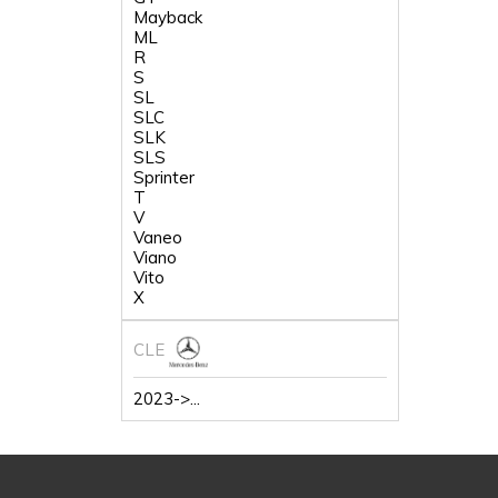
Mayback
ML
R
S
SL
SLC
SLK
SLS
Sprinter
T
V
Vaneo
Viano
Vito
X
CLE
2023->...