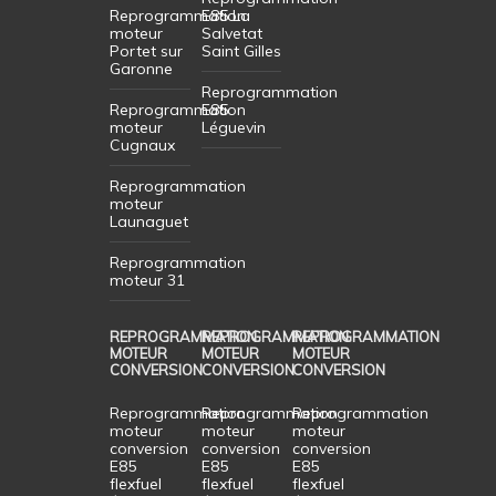
Reprogrammation
E85 La
moteur
Salvetat
Portet sur
Saint Gilles
Garonne
Reprogrammation
Reprogrammation
E85
moteur
Léguevin
Cugnaux
Reprogrammation
moteur
Launaguet
Reprogrammation
moteur 31
REPROGRAMMATION
REPROGRAMMATION
REPROGRAMMATION
MOTEUR
MOTEUR
MOTEUR
CONVERSION
CONVERSION
CONVERSION
Reprogrammation
Reprogrammation
Reprogrammation
moteur
moteur
moteur
conversion
conversion
conversion
E85
E85
E85
flexfuel
flexfuel
flexfuel