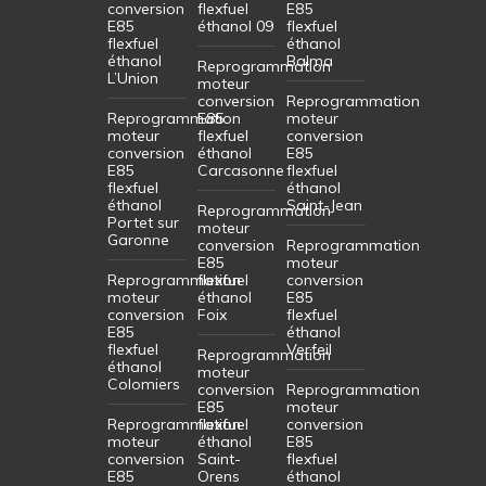
conversion
flexfuel
E85
E85
éthanol 09
flexfuel
flexfuel
éthanol
éthanol
Balma
Reprogrammation
L’Union
moteur
conversion
Reprogrammation
Reprogrammation
E85
moteur
moteur
flexfuel
conversion
conversion
éthanol
E85
E85
Carcasonne
flexfuel
flexfuel
éthanol
éthanol
Saint-Jean
Reprogrammation
Portet sur
moteur
Garonne
conversion
Reprogrammation
E85
moteur
Reprogrammation
flexfuel
conversion
moteur
éthanol
E85
conversion
Foix
flexfuel
E85
éthanol
flexfuel
Verfeil
Reprogrammation
éthanol
moteur
Colomiers
conversion
Reprogrammation
E85
moteur
Reprogrammation
flexfuel
conversion
moteur
éthanol
E85
conversion
Saint-
flexfuel
E85
Orens
éthanol