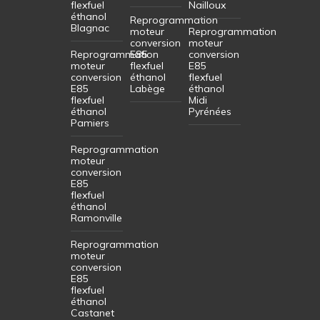
flexfuel
Nailloux
éthanol
Reprogrammation
Blagnac
moteur
Reprogrammation
conversion
moteur
Reprogrammation
E85
conversion
moteur
flexfuel
E85
conversion
éthanol
flexfuel
E85
Labège
éthanol
flexfuel
Midi
éthanol
Pyrénées
Pamiers
Reprogrammation
moteur
conversion
E85
flexfuel
éthanol
Ramonville
Reprogrammation
moteur
conversion
E85
flexfuel
éthanol
Castanet