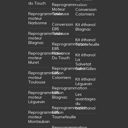
du Touch
Reprogrammation
Moteur
Conversion
Reprogrammation
Toulouse
Colomiers
moteur
Narbonne
Conversion
Kit éthanol
E85
Blagnac
Reprogrammation
Toulouse
moteur
Kit éthanol
Blagnac
Reprogrammation
Tournefeuille
E85
Reprogrammation
Plaisance
Kit éthanol
moteur
Du Touch
La
Muret
Salvetat
Reprogrammation
Saint Gilles
Reprogrammation
E85
moteur
Colomiers
Kit éthanol
Toulouse
Léguevin
Reprogrammation
Reprogrammation
E85
Les
moteur
Blagnac
avantages
Léguevin
du
Reprogrammation
bioéthanol
Reprogrammation
E85
moteur
Tournefeuille
Montauban
Reprogrammation