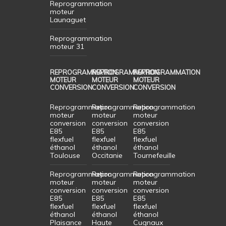
Reprogrammation
moteur
Launaguet
Reprogrammation
moteur 31
REPROGRAMMATION
REPROGRAMMATION
REPROGRAMMATION
MOTEUR
MOTEUR
MOTEUR
CONVERSION
CONVERSION
CONVERSION
Reprogrammation
Reprogrammation
Reprogrammation
moteur
moteur
moteur
conversion
conversion
conversion
E85
E85
E85
flexfuel
flexfuel
flexfuel
éthanol
éthanol
éthanol
Toulouse
Occitanie
Tournefeuille
Reprogrammation
Reprogrammation
Reprogrammation
moteur
moteur
moteur
conversion
conversion
conversion
E85
E85
E85
flexfuel
flexfuel
flexfuel
éthanol
éthanol
éthanol
Plaisance
Haute
Cugnaux