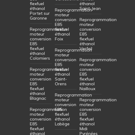
flexfuel
éthanol
éthanol
Saint-Jean
Reprogrammation
Portet sur
moteur
Garonne
conversion
Reprogrammation
E85
moteur
Reprogrammation
flexfuel
conversion
moteur
éthanol
E85
conversion
Foix
flexfuel
E85
éthanol
flexfuel
Verfeil
Reprogrammation
éthanol
moteur
Colomiers
conversion
Reprogrammation
E85
moteur
Reprogrammation
flexfuel
conversion
moteur
éthanol
E85
conversion
Saint-
flexfuel
E85
Orens
éthanol
flexfuel
Nailloux
éthanol
Reprogrammation
Blagnac
moteur
Reprogrammation
conversion
moteur
Reprogrammation
E85
conversion
moteur
flexfuel
E85
conversion
éthanol
flexfuel
E85
Labège
éthanol
flexfuel
Midi
éthanol
Pyrénées