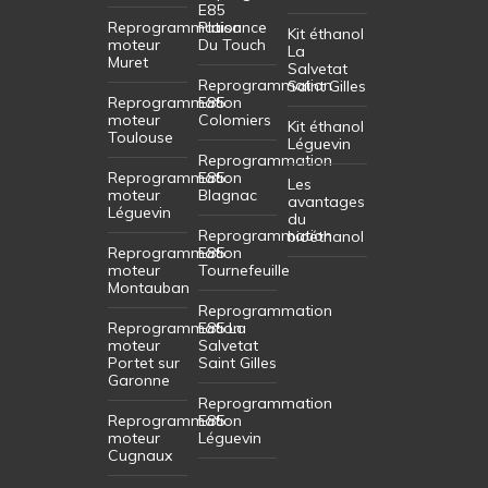
E85
Reprogrammation
Plaisance
Kit éthanol
moteur
Du Touch
La
Muret
Salvetat
Reprogrammation
Saint Gilles
Reprogrammation
E85
moteur
Colomiers
Kit éthanol
Toulouse
Léguevin
Reprogrammation
Reprogrammation
E85
Les
moteur
Blagnac
avantages
Léguevin
du
Reprogrammation
bioéthanol
Reprogrammation
E85
moteur
Tournefeuille
Montauban
Reprogrammation
Reprogrammation
E85 La
moteur
Salvetat
Portet sur
Saint Gilles
Garonne
Reprogrammation
Reprogrammation
E85
moteur
Léguevin
Cugnaux