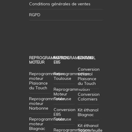
Conditions générales de ventes
RGPD
REPROGRAMMATION
REPROGRAMMATION
ETHANOL
MOTEUR
E85
Conversion
Reprogrammation
Reprogrammation
éthanol
moteur
Toulouse
Plaisance
Plaisance
du Touch
du Touch
Reprogrammation
Moteur
Conversion
Reprogrammation
Toulouse
Colomiers
moteur
Narbonne
Conversion
Kit éthanol
E85
Blagnac
Reprogrammation
Toulouse
moteur
Kit éthanol
Blagnac
Reprogrammation
Tournefeuille