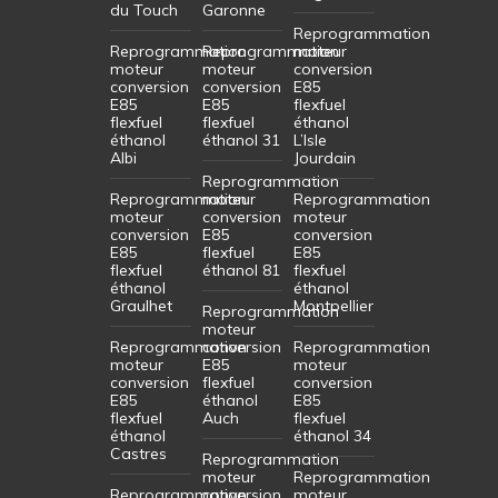
du Touch
Garonne
Reprogrammation
Reprogrammation
Reprogrammation
moteur
moteur
moteur
conversion
conversion
conversion
E85
E85
E85
flexfuel
flexfuel
flexfuel
éthanol
éthanol
éthanol 31
L’Isle
Albi
Jourdain
Reprogrammation
Reprogrammation
moteur
Reprogrammation
moteur
conversion
moteur
conversion
E85
conversion
E85
flexfuel
E85
flexfuel
éthanol 81
flexfuel
éthanol
éthanol
Graulhet
Montpellier
Reprogrammation
moteur
Reprogrammation
conversion
Reprogrammation
moteur
E85
moteur
conversion
flexfuel
conversion
E85
éthanol
E85
flexfuel
Auch
flexfuel
éthanol
éthanol 34
Castres
Reprogrammation
moteur
Reprogrammation
Reprogrammation
conversion
moteur