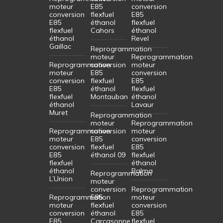
moteur
E85
conversion
conversion
flexfuel
E85
E85
éthanol
flexfuel
flexfuel
Cahors
éthanol
éthanol
Revel
Gaillac
Reprogrammation
moteur
Reprogrammation
Reprogrammation
conversion
moteur
moteur
E85
conversion
conversion
flexfuel
E85
E85
éthanol
flexfuel
flexfuel
Montauban
éthanol
éthanol
Lavaur
Muret
Reprogrammation
moteur
Reprogrammation
Reprogrammation
conversion
moteur
moteur
E85
conversion
conversion
flexfuel
E85
E85
éthanol 09
flexfuel
flexfuel
éthanol
éthanol
Balma
Reprogrammation
L’Union
moteur
conversion
Reprogrammation
Reprogrammation
E85
moteur
moteur
flexfuel
conversion
conversion
éthanol
E85
E85
Carcasonne
flexfuel