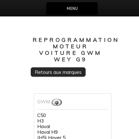
MENU
REPROGRAMMATION
MOTEUR
VOITURE GWM
WEY G9
Retours aux marques
GWM
C50
H3
Haval
Haval H9
(H5) Hover 5