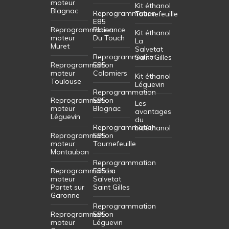
moteur
Kit éthanol
Blagnac
Reprogrammation
Tournefeuille
E85
Reprogrammation
Plaisance
Kit éthanol
moteur
Du Touch
La
Muret
Salvetat
Reprogrammation
Saint Gilles
Reprogrammation
E85
moteur
Colomiers
Kit éthanol
Toulouse
Léguevin
Reprogrammation
Reprogrammation
E85
Les
moteur
Blagnac
avantages
Léguevin
du
Reprogrammation
bioéthanol
Reprogrammation
E85
moteur
Tournefeuille
Montauban
Reprogrammation
Reprogrammation
E85 La
moteur
Salvetat
Portet sur
Saint Gilles
Garonne
Reprogrammation
Reprogrammation
E85
moteur
Léguevin