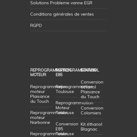
Solutions Probleme vanne EGR
Conditions générales de ventes
RGPD
REPROGRAMMATION
REPROGRAMMATION
ETHANOL
MOTEUR
E85
Conversion
Reprogrammation
Reprogrammation
éthanol
moteur
Toulouse
Plaisance
Plaisance
du Touch
du Touch
Reprogrammation
Moteur
Conversion
Reprogrammation
Toulouse
Colomiers
moteur
Narbonne
Conversion
Kit éthanol
E85
Blagnac
Reprogrammation
Toulouse