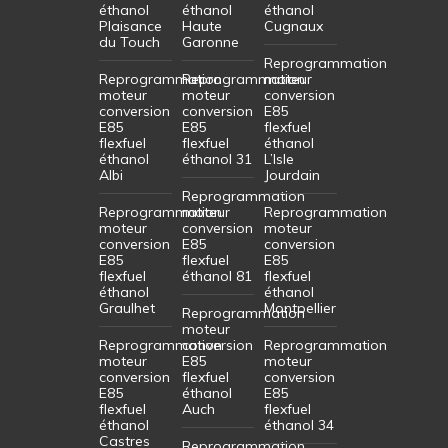
éthanol
éthanol
éthanol
Plaisance
Haute
Cugnaux
du Touch
Garonne
Reprogrammation
Reprogrammation
Reprogrammation
moteur
moteur
moteur
conversion
conversion
conversion
E85
E85
E85
flexfuel
flexfuel
flexfuel
éthanol
éthanol
éthanol 31
L’Isle
Albi
Jourdain
Reprogrammation
Reprogrammation
moteur
Reprogrammation
moteur
conversion
moteur
conversion
E85
conversion
E85
flexfuel
E85
flexfuel
éthanol 81
flexfuel
éthanol
éthanol
Graulhet
Montpellier
Reprogrammation
moteur
Reprogrammation
conversion
Reprogrammation
moteur
E85
moteur
conversion
flexfuel
conversion
E85
éthanol
E85
flexfuel
Auch
flexfuel
éthanol
éthanol 34
Castres
Reprogrammation