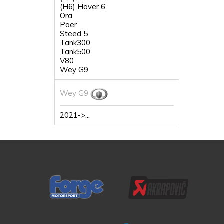
(H6) Hover 6
Ora
Poer
Steed 5
Tank300
Tank500
V80
Wey G9
Wey G9
2021->...