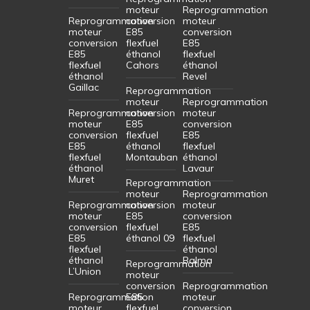
moteur
Reprogrammation
Reprogrammation
conversion
moteur
moteur
E85
conversion
conversion
flexfuel
E85
E85
éthanol
flexfuel
flexfuel
Cahors
éthanol
éthanol
Revel
Gaillac
Reprogrammation
moteur
Reprogrammation
Reprogrammation
conversion
moteur
moteur
E85
conversion
conversion
flexfuel
E85
E85
éthanol
flexfuel
flexfuel
Montauban
éthanol
éthanol
Lavaur
Muret
Reprogrammation
moteur
Reprogrammation
Reprogrammation
conversion
moteur
moteur
E85
conversion
conversion
flexfuel
E85
E85
éthanol 09
flexfuel
flexfuel
éthanol
éthanol
Balma
Reprogrammation
L’Union
moteur
conversion
Reprogrammation
Reprogrammation
E85
moteur
moteur
flexfuel
conversion