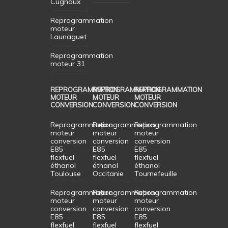
Cugnaux
Reprogrammation
moteur
Launaguet
Reprogrammation
moteur 31
REPROGRAMMATION
REPROGRAMMATION
REPROGRAMMATION
MOTEUR
MOTEUR
MOTEUR
CONVERSION
CONVERSION
CONVERSION
Reprogrammation
Reprogrammation
Reprogrammation
moteur
moteur
moteur
conversion
conversion
conversion
E85
E85
E85
flexfuel
flexfuel
flexfuel
éthanol
éthanol
éthanol
Toulouse
Occitanie
Tournefeuille
Reprogrammation
Reprogrammation
Reprogrammation
moteur
moteur
moteur
conversion
conversion
conversion
E85
E85
E85
flexfuel
flexfuel
flexfuel