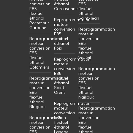
conversion
éthanol
E85
E85
Carcasonne
flexfuel
flexfuel
éthanol
éthanol
Saint-Jean
Reprogrammation
Portet sur
moteur
Garonne
conversion
Reprogrammation
E85
moteur
Reprogrammation
flexfuel
conversion
moteur
éthanol
E85
conversion
Foix
flexfuel
E85
éthanol
flexfuel
Verfeil
Reprogrammation
éthanol
moteur
Colomiers
conversion
Reprogrammation
E85
moteur
Reprogrammation
flexfuel
conversion
moteur
éthanol
E85
conversion
Saint-
flexfuel
E85
Orens
éthanol
flexfuel
Nailloux
éthanol
Reprogrammation
Blagnac
moteur
Reprogrammation
conversion
moteur
Reprogrammation
E85
conversion
moteur
flexfuel
E85
conversion
éthanol
flexfuel
E85
Labège
éthanol