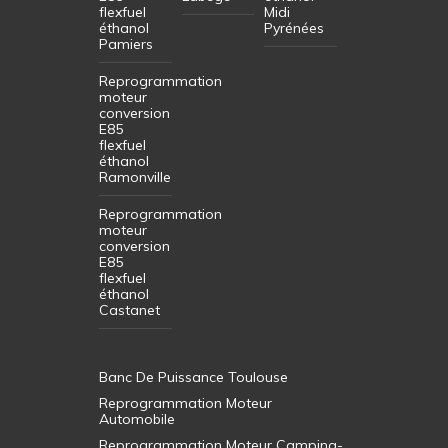
flexfuel
Midi
éthanol
Pyrénées
Pamiers
Reprogrammation
moteur
conversion
E85
flexfuel
éthanol
Ramonville
Reprogrammation
moteur
conversion
E85
flexfuel
éthanol
Castanet
Banc De Puissance Toulouse
Reprogrammation Moteur
Automobile
Reprogrammation Moteur Camping-