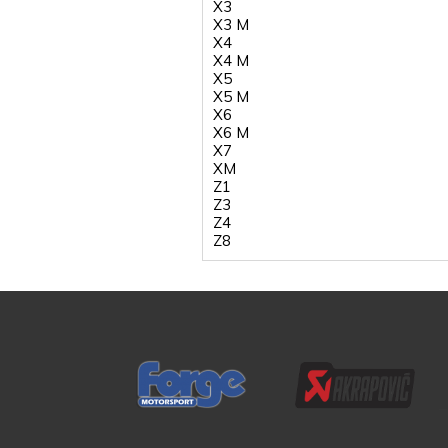
X3
X3 M
X4
X4 M
X5
X5 M
X6
X6 M
X7
XM
Z1
Z3
Z4
Z8