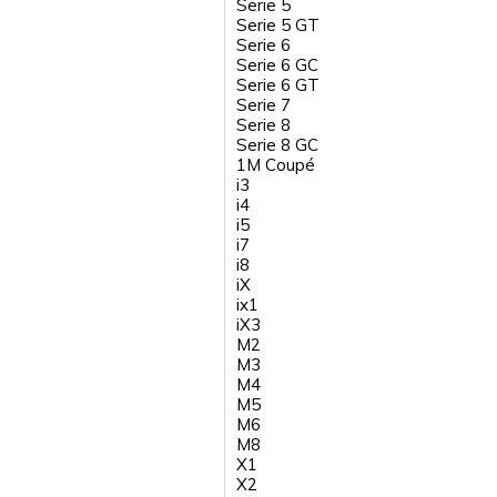
Serie 5
Serie 5 GT
Serie 6
Serie 6 GC
Serie 6 GT
Serie 7
Serie 8
Serie 8 GC
1M Coupé
i3
i4
i5
i7
i8
iX
ix1
iX3
M2
M3
M4
M5
M6
M8
X1
X2