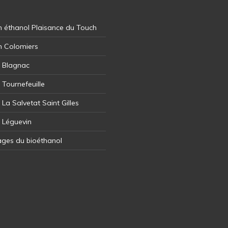
 éthanol Plaisance du Touch
n Colomiers
l Blagnac
 Tournefeuille
 La Salvetat Saint Gilles
l Léguevin
ages du bioéthanol