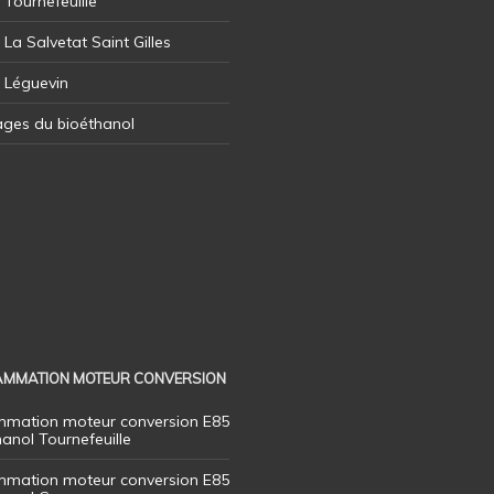
 Tournefeuille
 La Salvetat Saint Gilles
l Léguevin
ages du bioéthanol
MMATION MOTEUR CONVERSION
mation moteur conversion E85
hanol Tournefeuille
mation moteur conversion E85