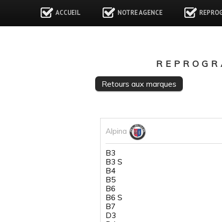
ACCUEIL
NOTRE AGENCE
REPRO
REPROGR
Retours aux marques
Alpina
B3
B3 S
B4
B5
B6
B6 S
B7
D3