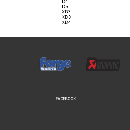
D4
D5
XB7
XD3
XD4
FACEBOOK