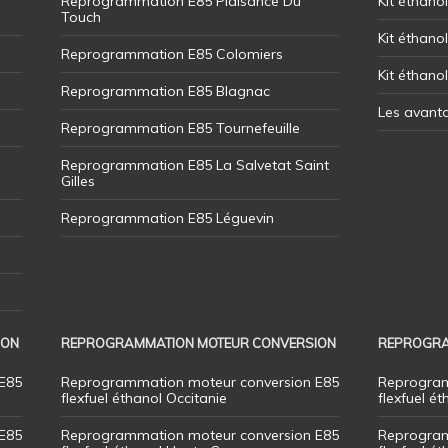
Reprogrammation E85 Plaisance Du
Kit éthanol
Touch
Kit éthanol
Reprogrammation E85 Colomiers
Kit éthano
Reprogrammation E85 Blagnac
Les avant
Reprogrammation E85 Tournefeuille
Reprogrammation E85 La Salvetat Saint
Gilles
Reprogrammation E85 Léguevin
ION
REPROGRAMMATION MOTEUR CONVERSION
REPROGRA
E85
Reprogrammation moteur conversion E85
Reprogram
flexfuel éthanol Occitanie
flexfuel ét
E85
Reprogrammation moteur conversion E85
Reprogram