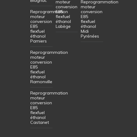
Blagnac
moteur
Reprogrammation
conversion
moteur
Reprogrammation
E85
conversion
moteur
flexfuel
E85
conversion
éthanol
flexfuel
E85
Labège
éthanol
flexfuel
Midi
éthanol
Pyrénées
Pamiers
Reprogrammation
moteur
conversion
E85
flexfuel
éthanol
Ramonville
Reprogrammation
moteur
conversion
E85
flexfuel
éthanol
Castanet