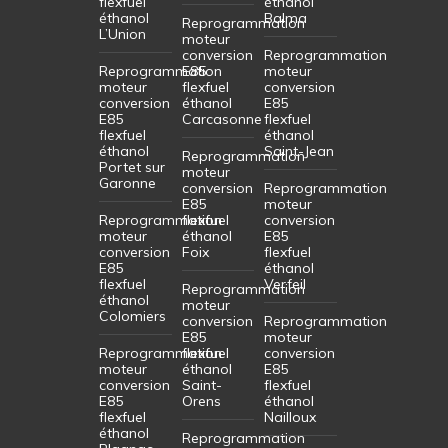
flexfuel
éthanol
éthanol
Balma
Reprogrammation
L’Union
moteur
conversion
Reprogrammation
Reprogrammation
E85
moteur
moteur
flexfuel
conversion
conversion
éthanol
E85
E85
Carcasonne
flexfuel
flexfuel
éthanol
éthanol
Saint-Jean
Reprogrammation
Portet sur
moteur
Garonne
conversion
Reprogrammation
E85
moteur
Reprogrammation
flexfuel
conversion
moteur
éthanol
E85
conversion
Foix
flexfuel
E85
éthanol
flexfuel
Verfeil
Reprogrammation
éthanol
moteur
Colomiers
conversion
Reprogrammation
E85
moteur
Reprogrammation
flexfuel
conversion
moteur
éthanol
E85
conversion
Saint-
flexfuel
E85
Orens
éthanol
flexfuel
Nailloux
éthanol
Reprogrammation