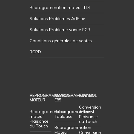
Reprogrammation moteur TDI
Solutions Problemes AdBlue
Solutions Probleme vanne EGR
Conditions générales de ventes
RGPD
REPROGRAMMATION
REPROGRAMMATION
ETHANOL
MOTEUR
E85
Conversion
Reprogrammation
Reprogrammation
éthanol
moteur
Toulouse
Plaisance
Plaisance
du Touch
du Touch
Reprogrammation
Moteur
Conversion