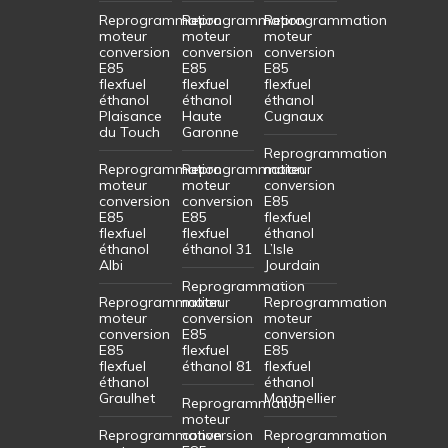
Reprogrammation
Reprogrammation
Reprogrammation
moteur
moteur
moteur
conversion
conversion
conversion
E85
E85
E85
flexfuel
flexfuel
flexfuel
éthanol
éthanol
éthanol
Plaisance
Haute
Cugnaux
du Touch
Garonne
Reprogrammation
Reprogrammation
Reprogrammation
moteur
moteur
moteur
conversion
conversion
conversion
E85
E85
E85
flexfuel
flexfuel
flexfuel
éthanol
éthanol
éthanol 31
L’Isle
Albi
Jourdain
Reprogrammation
Reprogrammation
moteur
Reprogrammation
moteur
conversion
moteur
conversion
E85
conversion
E85
flexfuel
E85
flexfuel
éthanol 81
flexfuel
éthanol
éthanol
Graulhet
Montpellier
Reprogrammation
moteur
Reprogrammation
conversion
Reprogrammation