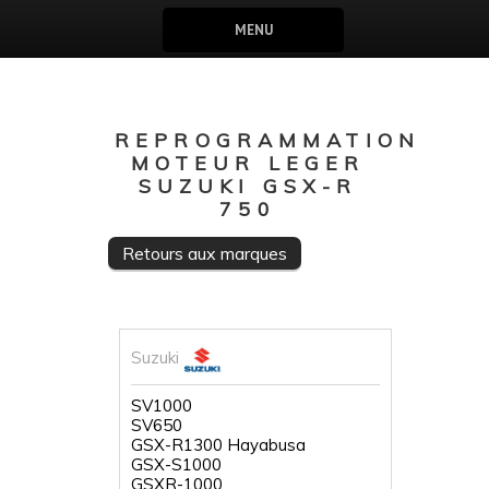
MENU
REPROGRAMMATION
MOTEUR LEGER
SUZUKI GSX-R
750
Retours aux marques
Suzuki
SV1000
SV650
GSX-R1300 Hayabusa
GSX-S1000
GSXR-1000