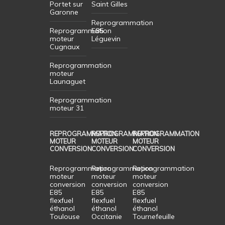
Portet sur
Saint Gilles
Garonne
Reprogrammation
Reprogrammation
E85
moteur
Léguevin
Cugnaux
Reprogrammation
moteur
Launaguet
Reprogrammation
moteur 31
REPROGRAMMATION
REPROGRAMMATION
REPROGRAMMATION
MOTEUR
MOTEUR
MOTEUR
CONVERSION
CONVERSION
CONVERSION
Reprogrammation
Reprogrammation
Reprogrammation
moteur
moteur
moteur
conversion
conversion
conversion
E85
E85
E85
flexfuel
flexfuel
flexfuel
éthanol
éthanol
éthanol
Toulouse
Occitanie
Tournefeuille