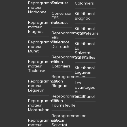
Reprogrammation
Toulouse
Colomiers
moteur
Narbonne
Conversion
Kit éthanol
E85
Blagnac
Reprogrammation
Toulouse
moteur
Kit éthanol
Blagnac
Reprogrammation
Tournefeuille
E85
Reprogrammation
Plaisance
Kit éthanol
moteur
Du Touch
La
Muret
Salvetat
Reprogrammation
Saint Gilles
Reprogrammation
E85
moteur
Colomiers
Kit éthanol
Toulouse
Léguevin
Reprogrammation
Reprogrammation
E85
Les
moteur
Blagnac
avantages
Léguevin
du
Reprogrammation
bioéthanol
Reprogrammation
E85
moteur
Tournefeuille
Montauban
Reprogrammation
Reprogrammation
E85 La
moteur
Salvetat