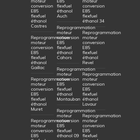
moteur
E85
moteur
conversion
flexfuel
conversion
E85
éthanol
E85
flexfuel
Auch
flexfuel
éthanol
éthanol 34
Castres
Reprogrammation
moteur
Reprogrammation
Reprogrammation
conversion
moteur
moteur
E85
conversion
conversion
flexfuel
E85
E85
éthanol
flexfuel
flexfuel
Cahors
éthanol
éthanol
Revel
Gaillac
Reprogrammation
moteur
Reprogrammation
Reprogrammation
conversion
moteur
moteur
E85
conversion
conversion
flexfuel
E85
E85
éthanol
flexfuel
flexfuel
Montauban
éthanol
éthanol
Lavaur
Muret
Reprogrammation
moteur
Reprogrammation
Reprogrammation
conversion
moteur
moteur
E85
conversion
conversion
flexfuel
E85
E85
éthanol 09
flexfuel