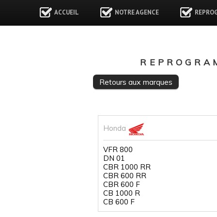
ACCUEIL
NOTRE AGENCE
REPRO
REPROGRAM
Retours aux marques
Honda
VFR 800
DN 01
CBR 1000 RR
CBR 600 RR
CBR 600 F
CB 1000 R
CB 600 F