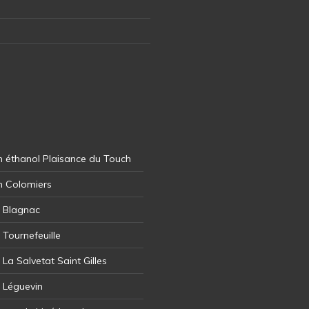
 éthanol Plaisance du Touch
n Colomiers
l Blagnac
 Tournefeuille
 La Salvetat Saint Gilles
l Léguevin