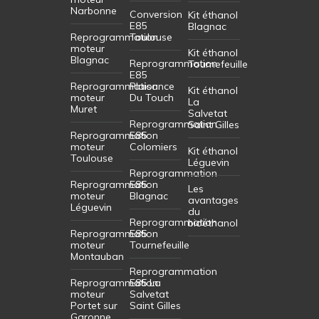
Narbonne
Conversion
Kit éthanol
E85
Blagnac
Reprogrammation
Toulouse
moteur
Kit éthanol
Blagnac
Reprogrammation
Tournefeuille
E85
Reprogrammation
Plaisance
Kit éthanol
moteur
Du Touch
La
Muret
Salvetat
Reprogrammation
Saint Gilles
Reprogrammation
E85
moteur
Colomiers
Kit éthanol
Toulouse
Léguevin
Reprogrammation
Reprogrammation
E85
Les
moteur
Blagnac
avantages
Léguevin
du
Reprogrammation
bioéthanol
Reprogrammation
E85
moteur
Tournefeuille
Montauban
Reprogrammation
Reprogrammation
E85 La
moteur
Salvetat
Portet sur
Saint Gilles
Garonne