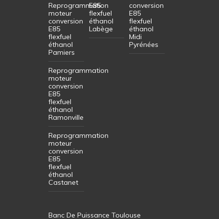
Reprogrammation
E85
conversion
moteur
flexfuel
E85
conversion
éthanol
flexfuel
E85
Labège
éthanol
flexfuel
Midi
éthanol
Pyrénées
Pamiers
Reprogrammation
moteur
conversion
E85
flexfuel
éthanol
Ramonville
Reprogrammation
moteur
conversion
E85
flexfuel
éthanol
Castanet
Banc De Puissance Toulouse