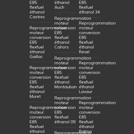
E85
éthanol
E85
flexfuel
Auch
flexfuel
éthanol
éthanol 34
Castres
Reprogrammation
moteur
Reprogrammation
Reprogrammation
conversion
moteur
moteur
E85
conversion
conversion
flexfuel
E85
E85
éthanol
flexfuel
flexfuel
Cahors
éthanol
éthanol
Revel
Gaillac
Reprogrammation
moteur
Reprogrammation
Reprogrammation
conversion
moteur
moteur
E85
conversion
conversion
flexfuel
E85
E85
éthanol
flexfuel
flexfuel
Montauban
éthanol
éthanol
Lavaur
Muret
Reprogrammation
moteur
Reprogrammation
Reprogrammation
conversion
moteur
moteur
E85
conversion
conversion
flexfuel
E85
E85
éthanol 09
flexfuel
flexfuel
éthanol
éthanol
Balma
Reprogrammation