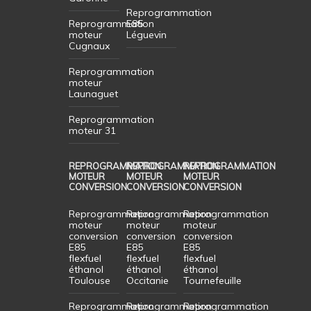
Reprogrammation
Reprogrammation
E85
moteur
Léguevin
Cugnaux
Reprogrammation
moteur
Launaguet
Reprogrammation
moteur 31
REPROGRAMMATION
REPROGRAMMATION
REPROGRAMMATION
MOTEUR
MOTEUR
MOTEUR
CONVERSION
CONVERSION
CONVERSION
Reprogrammation
Reprogrammation
Reprogrammation
moteur
moteur
moteur
conversion
conversion
conversion
E85
E85
E85
flexfuel
flexfuel
flexfuel
éthanol
éthanol
éthanol
Toulouse
Occitanie
Tournefeuille
Reprogrammation
Reprogrammation
Reprogrammation