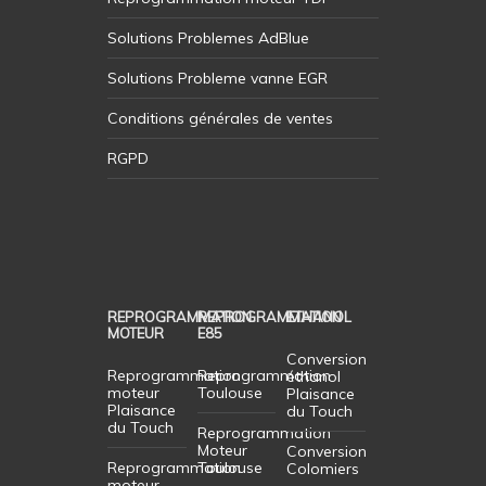
Solutions Problemes AdBlue
Solutions Probleme vanne EGR
Conditions générales de ventes
RGPD
REPROGRAMMATION
REPROGRAMMATION
ETHANOL
MOTEUR
E85
Conversion
Reprogrammation
Reprogrammation
éthanol
moteur
Toulouse
Plaisance
Plaisance
du Touch
du Touch
Reprogrammation
Moteur
Conversion
Reprogrammation
Toulouse
Colomiers
moteur