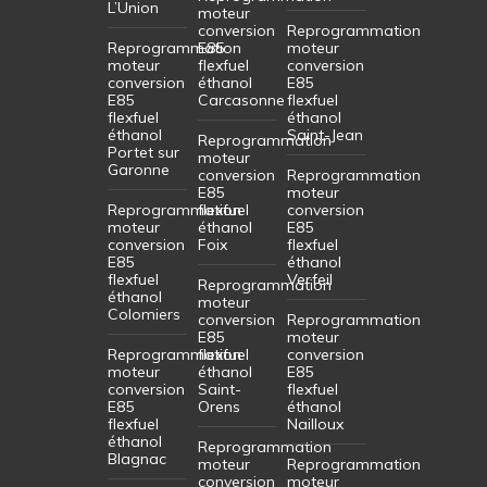
L’Union
moteur
conversion
Reprogrammation
Reprogrammation
E85
moteur
moteur
flexfuel
conversion
conversion
éthanol
E85
E85
Carcasonne
flexfuel
flexfuel
éthanol
éthanol
Saint-Jean
Reprogrammation
Portet sur
moteur
Garonne
conversion
Reprogrammation
E85
moteur
Reprogrammation
flexfuel
conversion
moteur
éthanol
E85
conversion
Foix
flexfuel
E85
éthanol
flexfuel
Verfeil
Reprogrammation
éthanol
moteur
Colomiers
conversion
Reprogrammation
E85
moteur
Reprogrammation
flexfuel
conversion
moteur
éthanol
E85
conversion
Saint-
flexfuel
E85
Orens
éthanol
flexfuel
Nailloux
éthanol
Reprogrammation
Blagnac
moteur
Reprogrammation
conversion
moteur