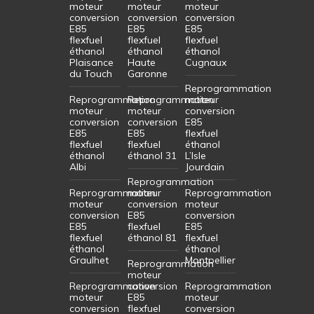
moteur
moteur
moteur
conversion
conversion
conversion
E85
E85
E85
flexfuel
flexfuel
flexfuel
éthanol
éthanol
éthanol
Plaisance
Haute
Cugnaux
du Touch
Garonne
Reprogrammation
Reprogrammation
Reprogrammation
moteur
moteur
moteur
conversion
conversion
conversion
E85
E85
E85
flexfuel
flexfuel
flexfuel
éthanol
éthanol
éthanol 31
L’Isle
Albi
Jourdain
Reprogrammation
Reprogrammation
moteur
Reprogrammation
moteur
conversion
moteur
conversion
E85
conversion
E85
flexfuel
E85
flexfuel
éthanol 81
flexfuel
éthanol
éthanol
Graulhet
Montpellier
Reprogrammation
moteur
Reprogrammation
conversion
Reprogrammation
moteur
E85
moteur
conversion
flexfuel
conversion